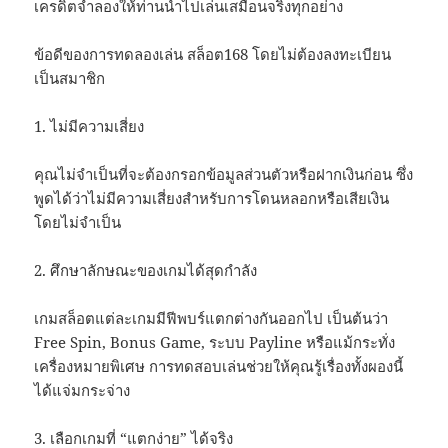
เครดิตจำลองให้ท่านนำไปเล่นเสมือนจริงทุกอย่าง
ข้อดีของการทดลองเล่น สล็อต168 โดยไม่ต้องลงทะเบียน
เป็นสมาชิก
1. ไม่มีความเสี่ยง
คุณไม่จำเป็นที่จะต้องกรอกข้อมูลส่วนตัวหรือฝากเงินก่อน ซึ่ง
พูดได้ว่าไม่มีความเสี่ยงสำหรับการโดนหลอกหรือเสียเงิน
โดยไม่จำเป็น
2. ศึกษาลักษณะของเกมได้สุดกำลัง
เกมสล็อตแต่ละเกมมีฟีพบร์แตกต่างกันออกไป เป็นต้นว่า
Free Spin, Bonus Game, ระบบ Payline หรือแม้กระทั่ง
เครื่องหมายพิเศษ การทดสอบเล่นช่วยให้คุณรู้เรื่องทั้งผองนี้
ได้แจ่มกระจ่าง
3. เลือกเกมที่ “แตกง่าย” ได้จริง