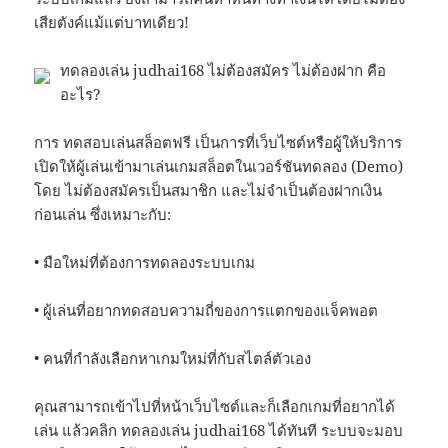
เสียตังค์แม้แต่บาทเดียว!
ทดลองเล่น judhai168 ไม่ต้องสมัคร ไม่ต้องฝาก คือ
อะไร?
การ ทดสอบเล่นสล็อตฟรี เป็นการที่เว็บไซต์หรือผู้ให้บริการ
เปิดให้ผู้เล่นเข้ามาเล่นเกมสล็อตในเวอร์ชันทดลอง (Demo)
โดย ไม่ต้องสมัครเป็นสมาชิก และไม่จำเป็นต้องฝากเงิน
ก่อนเล่น ซึ่งเหมาะกับ:
• มือใหม่ที่ต้องการทดลองระบบเกม
• ผู้เล่นที่อยากทดสอบความถี่ของการแตกของแจ็คพอต
• คนที่กำลังเลือกหาเกมใหม่ที่กับสไตล์ตัวเอง
คุณสามารถเข้าไปที่หน้าเว็บไซต์และก็เลือกเกมที่อยากได้
เล่น แล้วคลิก ทดลองเล่น judhai168 ได้ทันที ระบบจะมอบ