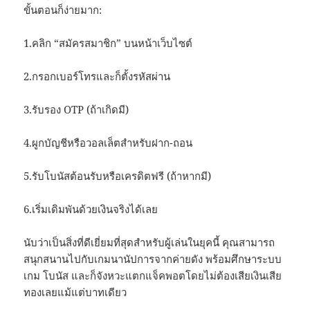
ขั้นตอนก็ง่ายมาก:
1.คลิก “สมัครสมาชิก” บนหน้าเว็บไซต์
2.กรอกเบอร์โทรและก็ตั้งรหัสผ่าน
3.รับรอง OTP (ถ้าเกิดมี)
4.ผูกบัญชีหรือวอลเล็ตสำหรับฝาก-ถอน
5.รับโบนัสต้อนรับหรือเครดิตฟรี (ถ้าหากมี)
6.เริ่มเดิมพันด้วยเงินจริงได้เลย
นับว่าเป็นสิ่งที่ดีเยี่ยมที่สุดสำหรับผู้เล่นในยุคนี้ คุณสามารถ
สนุกสนานไปกับเกมนานัปการจากค่ายดัง พร้อมศึกษาระบบ
เกม โบนัส และก็จังหวะแตกแจ็คพอตโดยไม่ต้องเสียเงินเสีย
ทองเลยแม้แต่บาทเดียว