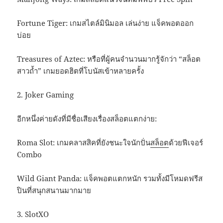
Fortune Tiger: เกมสไตล์มินิมอล เล่นง่าย แจ็คพอตออก
บ่อย
Treasures of Aztec: หรือที่ผู้คนจำนวนมากรู้จักว่า “สล็อต
สาวถ้ำ” เกมยอดฮิตที่โบนัสเข้าหลายครั้ง
2. Joker Gaming
อีกหนึ่งค่ายดังที่มีชื่อเสียงเรื่องสล็อตแตกง่าย:
Roma Slot: เกมคลาสสิคที่ยังชนะใจนักปั่น
สล็อต
ด้วยฟีเจอร์
Combo
Wild Giant Panda: แจ็คพอตแตกหนัก รวมทั้งมีโหมดฟรีส
ปินที่สนุกสนานมากมาย
3. SlotXO