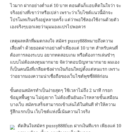
ไวมาก ฝากอย่างต่ำแค่ 10 บาท ตอนต้นก็แอบคิดในใจว่า จะ
จริงอย่างที่เขาว่าหรือเปล่า เพราะว่าเว็บไซต์แนวนี้มักจะ
โปรโมทเกินจริงอยู่หลายครั้ง แต่ว่าพอใช้ลองใช้งานด้วยตัว
เองจริงๆบอกเลยว่ามุมมองแปรไปพอควร
เหตุผลหลักที่ผมตกลงใจ สมัคร pussy888หมายถึงความ
เสี่ยงต่ำ ด้วยยอดฝากอย่างต่ำเพียงแต่ 10 บาท สำหรับคนที่
ต้องการลองระบบ อยากทดสอบเกม หรือต้องการเล่นขำๆ
แบบไม่ต้องลงทุนมากมาย จัดว่าตอบปัญหามากมาย ผมเอง
ก็เป็นคนนึงที่เกลียดชังฝากเงินก้อนใหญ่ตั้งแต่หนแรก เพราะ
ว่าอยากมองความน่าเชื่อถือของเว็บไซต์พุซซี่888ก่อน
ขั้นตอนสมัครทำเป็นง่ายสุดๆ ใช้เวลาไม่ถึง 2 นาที กรอก
ข้อมูลพื้นฐาน ไม่ยุ่งยาก ไม่ต้องยืนยันอะไรหลายขั้นเสมือน
บางเว็บ สมัครเสร็จสามารถเข้าเล่นได้ในทันที ทำให้ความ
รู้สึกแรกเป็น เว็บไซต์แห่งนี้เน้นความไวจริง
ตัดสินใจสมัคร pussy888fun ฝากเงินทีแรก เพียงแค่ 10