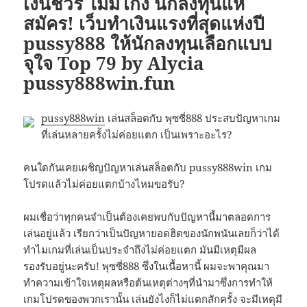
เงินชัวร์ ไม่มีโกง นักลงทุนแห่
สมัคร! เว็บทำเงินแรงที่สุดแห่งปี
pussy888 ให้นักลงทุนเลือกแบบ
จุใจ Top 79 by Alycia
pussy888win.fun
pussy888win
เล่นสล็อตกับ พุซซี่888 ประสบปัญหาเกม
ที่เล่นหลายครั้งไม่ค่อยแตก เป็นเพราะอะไร?
คนใดกันเคยเผชิญปัญหาเล่นสล็อตกับ pussy888win เกม
โปรดแล้วไม่ค่อยแตกบ้างไหมขอรับ?
ผมเชื่อว่าทุกคนจำเป็นต้องเคยพบกับปัญหานี้มาตลอดการ
เล่นอยู่แล้ว เรียกว่าเป็นปัญหายอดฮิตของนักพนันเลยก็ว่าได้
ทำไมเกมที่เล่นเป็นประจำถึงไม่ค่อยแตก มันมีเหตุมีผล
รองรับอยู่นะครับ! พุซซี่888 ซึ่งในเนื้อหานี้ ผมจะพาคุณมา
ทำความเข้าใจเหตุผลหรือต้นเหตุต่างๆที่นำมาซึ่งการทำให้
เกมโปรดของพวกเรานั้น เล่นยังไงก็ไม่แตกสักครั้ง จะมีเหตุมี