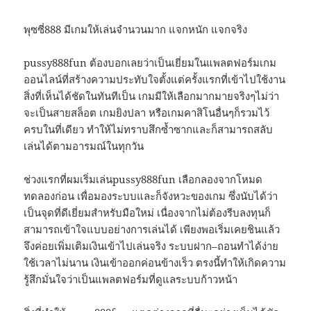
พุซซี่888 มีเกมให้เล่นจำนวนมาก แจกหนัก แจกจริง
pussy888fun ต้องบอกเลยว่าเป็นเยี่ยมในแพลตฟอร์มเกม
ออนไลน์ที่สร้างความประทับใจตั้งแต่ครั้งแรกที่เข้าไปใช้งาน
สิ่งที่เห็นได้ชัดในทันทีเป็น เกมมีให้เลือกมากมายจริงๆไม่ว่า
จะเป็นสายสล็อต เกมยิงปลา หรือเกมคาสิโนอื่นๆก็รวมไว้
ครบในที่เดียว ทำให้ไม่ทราบสึกซ้ำซากและก็สามารถสลับ
เล่นได้ตามอารมณ์ในทุกวัน
ช่วงแรกที่ผมเริ่มเล่นpussy888fun เลือกลองจากโหมด
ทดลองก่อน เพื่อมองระบบและก็จังหวะของเกม ซึ่งนับได้ว่า
เป็นจุดที่ดีเยี่ยมสำหรับมือใหม่ เนื่องจากไม่ต้องรีบลงทุนก็
สามารถเข้าใจแบบอย่างการเล่นได้ เพียงพอเริ่มเคยชินแล้ว
จึงค่อยเพิ่มเติมเงินเข้าไปเล่นจริง ระบบฝาก–ถอนทำได้ง่าย
ใช้เวลาไม่นาน เงินเข้าออกค่อนข้างเร็ว ตรงนี้ทำให้เกิดความ
รู้สึกมั่นใจว่าเป็นแพลตฟอร์มที่ดูแลระบบก้าวหน้า