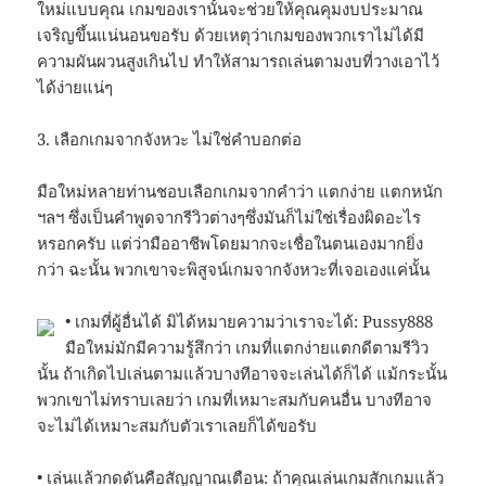
ใหม่แบบคุณ เกมของเรานั้นจะช่วยให้คุณคุมงบประมาณ
เจริญขึ้นแน่นอนขอรับ ด้วยเหตุว่าเกมของพวกเราไม่ได้มี
ความผันผวนสูงเกินไป ทำให้สามารถเล่นตามงบที่วางเอาไว้
ได้ง่ายแน่ๆ
3. เลือกเกมจากจังหวะ ไม่ใช่คำบอกต่อ
มือใหม่หลายท่านชอบเลือกเกมจากคำว่า แตกง่าย แตกหนัก
ฯลฯ ซึ่งเป็นคำพูดจากรีวิวต่างๆซึ่งมันก็ไม่ใช่เรื่องผิดอะไร
หรอกครับ แต่ว่ามืออาชีพโดยมากจะเชื่อในตนเองมากยิ่ง
กว่า ฉะนั้น พวกเขาจะพิสูจน์เกมจากจังหวะที่เจอเองแค่นั้น
• เกมที่ผู้อื่นได้ มิได้หมายความว่าเราจะได้: Pussy888
มือใหม่มักมีความรู้สึกว่า เกมที่แตกง่ายแตกดีตามรีวิว
นั้น ถ้าเกิดไปเล่นตามแล้วบางทีอาจจะเล่นได้ก็ได้ แม้กระนั้น
พวกเขาไม่ทราบเลยว่า เกมที่เหมาะสมกับคนอื่น บางทีอาจ
จะไม่ได้เหมาะสมกับตัวเราเลยก็ได้ขอรับ
• เล่นแล้วกดดันคือสัญญาณเตือน: ถ้าคุณเล่นเกมสักเกมแล้ว