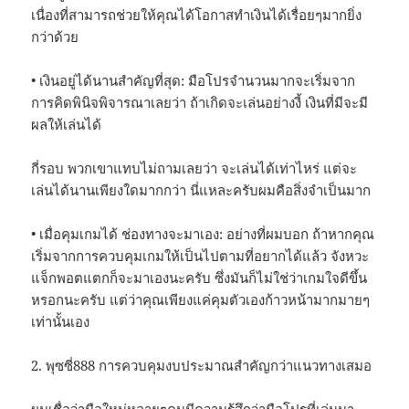
เนื่องที่สามารถช่วยให้คุณได้โอกาสทำเงินได้เรื่อยๆมากยิ่ง
กว่าด้วย
• เงินอยู่ได้นานสำคัญที่สุด: มือโปรจำนวนมากจะเริ่มจาก
การคิดพินิจพิจารณาเลยว่า ถ้าเกิดจะเล่นอย่างงี้ เงินที่มีจะมี
ผลให้เล่นได้
กี่รอบ พวกเขาแทบไม่ถามเลยว่า จะเล่นได้เท่าไหร่ แต่จะ
เล่นได้นานเพียงใดมากกว่า นี่แหละครับผมคือสิ่งจำเป็นมาก
• เมื่อคุมเกมได้ ช่องทางจะมาเอง: อย่างที่ผมบอก ถ้าหากคุณ
เริ่มจากการควบคุมเกมให้เป็นไปตามที่อยากได้แล้ว จังหวะ
แจ็กพอตแตกก็จะมาเองนะครับ ซึ่งมันก็ไม่ใช่ว่าเกมใจดีขึ้น
หรอกนะครับ แต่ว่าคุณเพียงแค่คุมตัวเองก้าวหน้ามากมายๆ
เท่านั้นเอง
2. พุซซี่888 การควบคุมงบประมาณสำคัญกว่าแนวทางเสมอ
ผมเชื่อว่ามือใหม่หลายๆคนมีความรู้สึกว่ามือโปรที่เล่นมา