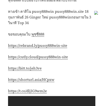
ทางเข้า คาสิโน pussy888win pussy888win.site 18
กุมภาพันธ์ 26 Ginger ใหม่ pussy888winถอนภายใน 3
วินาที Top 34
ขอขอบคุณเว็บ
พุซซี่888
https://rebrand.ly/pussy888win-site
https://cutly.cloud/pussy888win-site
https://bitt.to/jeh3ve
https://shorturl.asia/HCpxw
https://t.co/dljIG9wm2e