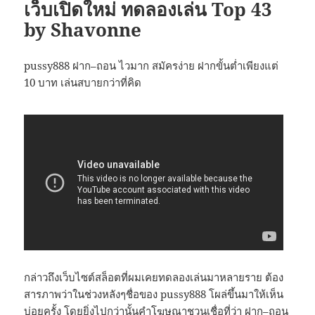
เว็บเปิดใหม่ ทดลองเล่น Top 43
by Shavonne
pussy888 ฝาก–ถอน ไวมาก สมัครง่าย ฝากขั้นต่ำเพียงแต่
10 บาท เล่นสบายกว่าที่คิด
กล่าวถึงเว็บไซต์สล็อตที่ผมเคยทดลองเล่นมาหลายราย ต้อง
สารภาพว่าในช่วงหลังๆชื่อของ pussy888 โผล่ขึ้นมาให้เห็น
บ่อยครั้ง โดยยิ่งไปกว่านั้นคำโฆษณาชวนเชื่อที่ว่า ฝาก–ถอน