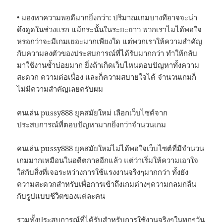
• มองหาความพอดีมากยิ่งกว่า: ปริมาณเกมบางทีอาจจะน่า
ดึงดูดในช่วงแรก แม้กระนั้นในระยะยาว พวกเราไมได้พอใจ
หรอกว่าจะมีเกมเยอะมากเพียงใด แต่พวกเราให้ความสำคัญ
กับความลงตัวของประสบการณ์ที่ได้รับมากกว่า ทำให้กลับ
มาใช้งานซ้ำบ่อยมาก ยิ่งถ้าเกิดเว็บไหนตอบปัญหาทั้งความ
สะดวก ความต่อเนื่อง และก็ความสบายใจได้ จำนวนเกมก็
ไม่มีความสำคัญเลยครับผม
คนเล่น pussy888 ยุคสมัยใหม่ เลือกเว็บไซต์จาก
ประสบการณ์ที่ตอบปัญหามากยิ่งกว่าจำนวนเกม
คนเล่น pussy888 ยุคสมัยใหม่ไม่ได้พอใจเว็บไซต์ที่มีจำนวน
เกมมากเหมือนในอดีตกาลอีกแล้ว แต่ว่าเริ่มให้ความเอาใจ
ใส่กับสิ่งที่เจอระหว่างการใช้แรงงานจริงๆมากกว่า ทั้งยัง
ความสะดวกสำหรับเพื่อการเข้าถึงเกมต่างๆความกลมกลืน
กับรูปแบบชีวิตของแต่ละคน
รวมทั้งประสบการณ์ที่ได้รับสำหรับการใช้งานจริงๆในทุกๆวัน