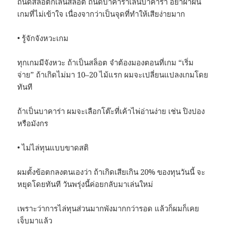
ถนัดสล็อตก็เล่นสล็อต ถนัดบาคาร่าเล่นบาคาร่า อย่าฝ่าฝืน
เกมที่ไม่เข้าใจ เนื่องจากว่าเป็นจุดที่ทำให้เสียง่ายมาก
• รู้จักจังหวะเกม
ทุกเกมมีจังหวะ ถ้าเป็นสล็อต จำต้องมองตอนที่เกม “เริ่ม
จ่าย” ถ้าเกิดไม่มา 10–20 ไม้แรก ผมจะเปลี่ยนแปลงเกมโดย
ทันที
ถ้าเป็นบาคาร่า ผมจะเลือกโต๊ะที่เค้าไพ่อ่านง่าย เช่น ปิงปอง
หรือมังกร
• ไม่ไล่ทุนแบบขาดสติ
ผมตั้งข้อตกลงตนเองว่า ถ้าเกิดเสียเกิน 20% ของทุนวันนี้ จะ
หยุดโดยทันที วันพรุ่งนี้ค่อยกลับมาเล่นใหม่
เพราะว่าการไล่ทุนส่วนมากพังมากกว่ารอด แล้วก็ผมก็เคย
เจ็บมาแล้ว