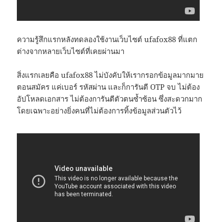
ความรู้สึกแรกหลังทดลองใช้งานเว็บไซต์ ufafox88 ที่แตก
ต่างจากหลายเว็บไซต์ที่เคยผ่านมา
สิ่งแรกเลยคือ ufafox88 ไม่บังคับให้เรากรอกข้อมูลมากมาย
ตอนสมัคร แค่เบอร์ รหัสผ่าน และก็การันตี OTP จบ ไม่ต้อง
อัปโหลดเอกสาร ไม่ต้องการันตีตัวตนซ้ำซ้อน ซึ่งสะดวกมาก
โดยเฉพาะอย่างยิ่งคนที่ไม่ต้องการทิ้งข้อมูลส่วนตัวไว้