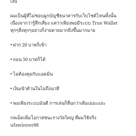
เงิน
ผมเป็นผู้ที่ไม่ชอบผูกบัญชีธนาคารกับเว็บไซต์ไหนทั้งนั้น
เนื่องจากว่ารู้สึกเสี่ยง แต่ว่าเพียงพอมีระบบ True Wallet
ทุกๆสิ่งทุกๆอย่างก็ง่ายดายมากยิ่งขึ้นมากมาย
• ฝาก 20 บาทก็เข้า
• ถอน 50 บาทก็ได้
• ไม่ต้องคุยกับแอดมิน
• เงินเข้าด้านในไม่ถึงนาที
• พอเพียงระบบมันดี การเล่นก็ลื่นกว่าเดิมเยอะแยะ
กลเม็ดเพิ่มโอกาสชนะรางวัลใหญ่ ที่ผมใช้จริง
ufawinner88