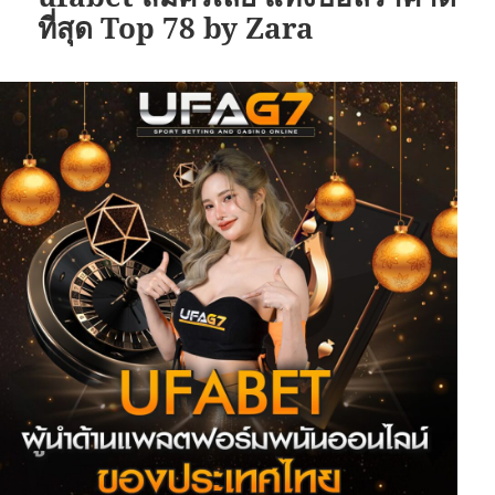
ที่สุด Top 78 by Zara