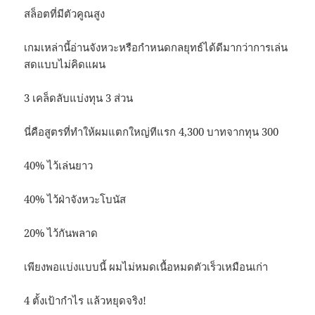
สล็อตที่มีตัวคูณสูง
เกมเหล่านี้อ่านจังหวะหรือกำหนดกลยุทธ์ได้ดีมากว่าการเล่น
สดแบบไม่คิดแผน
3️ เคล็ดลับแบ่งทุน 3 ส่วน
นี่คือสูตรที่ทำให้ผมแตกใหญ่ทีแรก 4,300 บาทจากทุน 300
40% ไว้เล่นยาว
40% ไว้ฝ่าจังหวะโบนัส
20% ไว้กันพลาด
เพียงพอแบ่งแบบนี้ ผมไม่หมดเนื้อหมดตัวเร็วเหมือนเก่า
4️ ตั้งเป้ากำไร แล้วหยุดจริง!