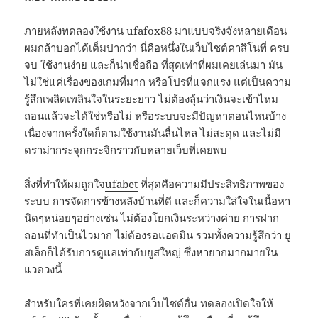
ภายหลังทดลองใช้งาน ufafox88 มาแบบจริงจังหลายเดือน
ผมกล้าบอกได้เต็มปากว่า นี่คือหนึ่งในเว็บไซต์คาสิโนที่ ครบ
จบ ใช้งานง่าย และก็น่าเชื่อถือ ที่สุดเท่าที่ผมเคยเล่นมา มัน
ไม่ใช่แค่เรื่องของเกมที่มาก หรือโปรที่แจกแรง แต่เป็นความ
รู้สึกเพลิดเพลินใจในระยะยาว ไม่ต้องลุ้นว่าเงินจะเข้าไหม
ถอนแล้วจะได้ใช่หรือไม่ หรือระบบจะมีปัญหาตอนไหนบ้าง
เนื่องจากครั้งใดก็ตามใช้งานมันลื่นไหล ไม่สะดุด และไม่มี
ดราม่ากระจุกกระจิกราวกับหลายเว็บที่เคยพบ
สิ่งที่ทำให้ผมถูกใจ
ufabet
ที่สุดคือความมีประสิทธิภาพของ
ระบบ การจัดการข้างหลังบ้านที่ดี และก็ความใส่ใจในเนื้อหา
นิดๆหน่อยๆอย่างเช่น ไม่ต้องโยกเงินระหว่างค่าย การฝาก
ถอนที่ทำเป็นไวมาก ไม่ต้องรอแอดมิน รวมทั้งความรู้สึกว่า ยู
สเล็กก็ได้รับการดูแลเท่ากับยูสใหญ่ ซึ่งหายากมากมายใน
แวดวงนี้
สำหรับใครที่เคยผิดหวังจากเว็บไซต์อื่น ทดลองเปิดใจให้