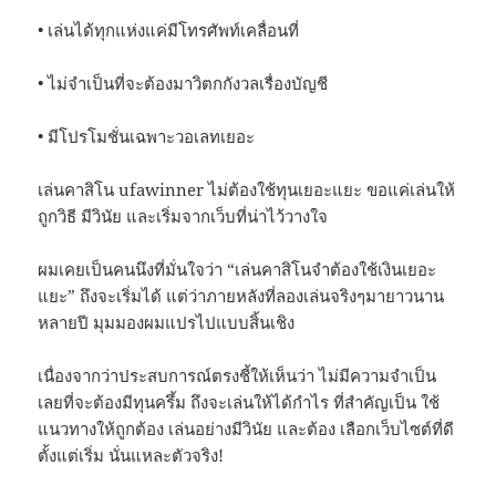
• เล่นได้ทุกแห่งแค่มีโทรศัพท์เคลื่อนที่
• ไม่จำเป็นที่จะต้องมาวิตกกังวลเรื่องบัญชี
• มีโปรโมชั่นเฉพาะวอเลทเยอะ
เล่นคาสิโน ufawinner ไม่ต้องใช้ทุนเยอะแยะ ขอแค่เล่นให้
ถูกวิธี มีวินัย และเริ่มจากเว็บที่น่าไว้วางใจ
ผมเคยเป็นคนนึงที่มั่นใจว่า “เล่นคาสิโนจำต้องใช้เงินเยอะ
แยะ” ถึงจะเริ่มได้ แต่ว่าภายหลังที่ลองเล่นจริงๆมายาวนาน
หลายปี มุมมองผมแปรไปแบบสิ้นเชิง
เนื่องจากว่าประสบการณ์ตรงชี้ให้เห็นว่า ไม่มีความจำเป็น
เลยที่จะต้องมีทุนครึ้ม ถึงจะเล่นให้ได้กำไร ที่สำคัญเป็น ใช้
แนวทางให้ถูกต้อง เล่นอย่างมีวินัย และต้อง เลือกเว็บไซต์ที่ดี
ตั้งแต่เริ่ม นั่นแหละตัวจริง!