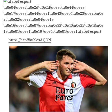
https://t.co/VoS9esAQON