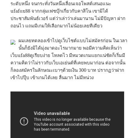
ระดับหนึ่ง จนกระทั่งวันหนึ่งเลื่อนเจอโพสต์เสนอแนะ
ufafox88 จากกลุ่มเฟซบุ๊กเกี่ยวกับคาสิโน เขามิได้
ประชาสัมพันธ์เวอร์ แต่ว่าเล่าว่าเล่นมานาน ไม่มีปัญหา ฝาก
ถอนไว แถมมีเกมให้เลือกมากไม่น้อยเลยทีเดียว
ผมเลยทดลองเข้าไปดูเว็บไซต์แบบไม่สมัครก่อน ในเวลา
นั้นก็ยังมิได้มุ่งมาดอะไรมากมาย พอมีความคิดเห็นว่า
เว็บufa88ดูเรียบง่าย โหลดไว มีหมวดเกมแยกแน่ชัดก็เริ่มมี
ความคิดว่าไม่ราวกับเว็บเอเย่นต์ที่เคยพบมาก่อน ต่อจากนั้น
ก็ลองสมัครในลักษณะเบาๆด้วยเงิน 300 บาท ปรากฏว่าฝาก
เข้าไปปุ๊บ เข้าเกมได้เลย ลื่นมาก ไม่มีหน่วง