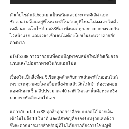
ตัวเว็บไซต์ufabetแยกเป็นชนิดและประเภทดีเลิศ แยก
ชัดเจนว่าสล็อตอยู่ที่ไหน คาสิโนสดอยู่ที่ไหน ไม่งงงวย ไม่มั่ว
เหมือนบางเว็บไซต์ufa88ที่เอาทั้งหมดทุกอย่างมากองรวมกัน
ไว้หน้าแรก แถมเวลาเข้าเล่นไม่ต้องโยกเงินระหว่างค่ายอีก
ต่างหาก
ufafox88 การฝากถอนที่ตอบปัญหาคนสมัยใหม่ที่รังเกียจรอ
นานและไม่อยากทวงเงินกับแอดไม่น
เรื่องเงินเป็นสิ่งที่ผมซีเรียสสุดสำหรับการเล่นคาสิโนออนไลน์
เพราะเหตุว่าเคยโดนเว็บหนึ่งฝากแล้วเงินไม่เข้า ต้องรอคอย
แอดมินมาเช็กสลิปประมาณ 40 นาที ในเวลานั้นคือหงุดหงิด
มากกระทั่งเลิกเล่นไปเลย
แต่ว่ากับ ufafox88 ทุกสิ่งทุกอย่างคือระบบออโต้ ฝากเงิน
เข้าในไม่ถึง 10 วินาที และที่สำคัญคือรองรับทรูวอเลทด้วย
ซึ่งสะดวกมากมายสำหรับผู้ที่ไม่ได้อยากต้องการใช้บัญชี