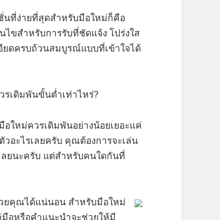
่นที่ง่ายที่สุดสำหรับมือใหม่ก็คือ
่อนไขสำหรับการรับที่ชัดแจ้ง โปร่งใส
ียดครบถ้วนสมบูรณ์แบบที่เข้าใจได้
รเดิมพันขั้นต่ำเท่าไหร่?
ือใหม่ควรเดิมพันอย่างน้อยเยอะแค่
ยตัวอะไรเลยครับ คุณต้องการจะเล่น
เลยนะครับ แต่สำหรับคนใดกันที่
ยคุณได้แน่นอน สำหรับมือใหม่
ีคู่มือหรือคำแนะนำจะช่วยให้มี