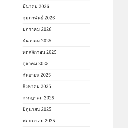
มีนาคม 2026
กุมภาพันธ์ 2026
มกราคม 2026
ธันวาคม 2025
พฤศจิกายน 2025
ตุลาคม 2025
กันยายน 2025
สิงหาคม 2025
กรกฎาคม 2025
มิถุนายน 2025
พฤษภาคม 2025