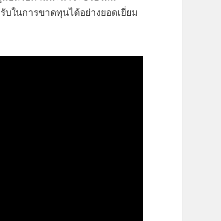
รับในการขาดทุนได้อย่างยอดเยี่ยม