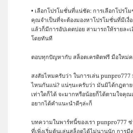
• เลือกโปรโมชั่นที่แน่ชัด: การเลือกโปรโมชั
คุณจำเป็นที่จะต้องมองหาโปรโมชั่นที่มีเงื
แล้วก็มีการอัปเดตบ่อย สามารถให้รายละเอ
โดยทันที
ตอบทุกปัญหากับ สล็อตเครดิตฟรี มือใหม่คว
สงสัยไหมครับว่า ในการเล่น punpro777 ม
ไหนกันแน่? แน่ๆนะครับว่า มันมิได้กฎตา
เท่าใดก็ได้ จะมากหรือน้อยก็ได้ตามใจคุณ
อยากได้คำแนะนำดีๆล่ะก็
บทความในพาร์ทนี้ของเรา punpro777 ช่ว
ที่เพิ่งเริ่มต้นเล่นสล็อตได้ไม่นานนัก การม