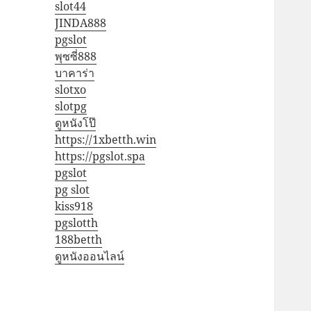
slot44
JINDA888
pgslot
พุซซี่888
บาคาร่า
slotxo
slotpg
ดูหนังโป๊
https://1xbetth.win
https://pgslot.spa
pgslot
pg slot
kiss918
pgslotth
188betth
ดูหนังออนไลน์