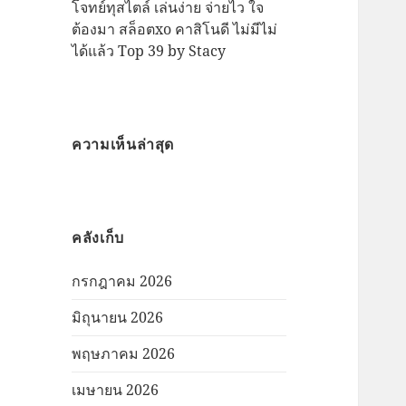
โจทย์ทุสไตล์ เล่นง่าย จ่ายไว ใจ
ต้องมา สล็อตxo คาสิโนดี ไม่มีไม่
ได้แล้ว Top 39 by Stacy
ความเห็นล่าสุด
คลังเก็บ
กรกฎาคม 2026
มิถุนายน 2026
พฤษภาคม 2026
เมษายน 2026