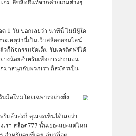
เกม ลิขสิทธิ์แท้จากค่ายเกมต่างๆ
 1 วัน บอกเลยว่า นาทีนี้ ไม่มีผู้ใด
ะเหตุว่านี่เป็นเว็บสล็อตออนไลน์
ล้วก็กิจกรรมจัดเต็ม รับเครดิตฟรีได้
ีอย่างน้อยสำหรับเพื่อการฝากถอน
ยากมาสนุกกับพวกเรา ก็สมัครเป็น
ับมือใหม่โดยเฉพาะอย่างยิ่ง
รีแล้วล่ะก็ คุณจะเห็นได้เลยว่า
องเรา สล็อต777 นั้นเยอะแยะแค่ไหน
ร สำหรับคนที่เคยเล่นสล็อต