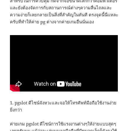
สำหรับในการควบคุม กดจากจอขนาดเล็กกว่าคอมพิวเตอร์
และยังต้องจัดการกับสถานการณ์ต่างๆความลื่นไถลและ
ความง่ายก็เลยกลายเป็นสิ่งที่สำคัญในทันที ตรงจุดนี้นี่แหละ
ครับที่ทำให้ค่าย pg ต่างจากค่ายเกมอื่นนั่นเอง
1. pgslot ดีไซน์จังหวะและจอให้โทรศัพท์มือถือใช้งานง่าย
ยิ่งกว่า
ค่ายเกม pgslot ดีไซน์การใช้แรงงานต่างๆให้ง่ายแบบสุดๆ
เลยครับผม แม้ว่าจะเล่นบนจอมือถือที่มีขนาดเล็กก็ยังคงใช้