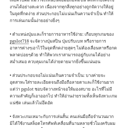
งานได้อย่างสะดวก เนื่องจากทุกสิ่งทุกอย่างถูกจัดวางให้อยู่
ในจุดที่กดง่าย ส่วนประกอบไม่แน่นเกินความจำเป็น ทำให้
การเล่นเกมนั้นง่ายอย่างยิ่งๆ
• ตำแหน่งปุ่มและก็รายการอาหารใช้ง่าย: เกือบทุกเกมของ
pgslot718
จะจัดวางปุ่มสปิน ปุ่มปรับเบท หรือรายการ
อาหารต่างๆเอาไว้ในจุดที่กดง่ายสุดๆ ไม่ต้องเลื่อนหาหรือกด
พลาดบ่อยๆด้วย ทำให้พวกเราสามารถอยู่กับเกมได้อย่าง
สม่ำเสมอ ควบคุมเกมได้ง่ายดายมากยิ่งขึ้นแน่นอน
• ส่วนประกอบจอไม่แน่นเกินความจำเป็น: บางค่ายจะ
อุตสาหะใส่รายละเอียดจนถึงมือถือลายตาและก็ใช้งานยาก
แต่ว่า pgslot ชอบจัดวางหน้าจอให้มองสบาย อะไรที่ไม่มี
ความสำคัญก็เอาออกไป ทำให้อ่านง่ายรวมทั้งเห็นจังหวะเกม
แน่ชัด เล่นแล้วไม่อึดอัด
• จังหวะเกมเหมาะกับการเล่นสั้น: คนเล่นมือถือจำนวนมาก
มิได้ใช้งานสล็อตโทรศัพท์เคลื่อนที่นานหลายชั่วโมงครับผม