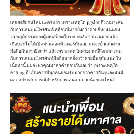
เคยสงสัยกันไหมนะครับว่า เพราะเหตุใด pgslot ถึงเหมาะสม
กับการเล่นบนโทรศัพท์เคลื่อนที่มากยิ่งกว่าค่ายอื่นๆแน่นอน
ว่า พฤติกรรมของผู้เล่นสล็อตในระยะหลัง จำนวนมากแล้ว
เกือบจะไม่ได้เปิดผ่านคอมพิวเตอร์กันเลย แต่จะย้ำเล่นผ่าน
มือถือกันมากยิ่งกว่า แล้วเพราะเหตุใดค่ายเกมนี้ถึงเหมาะสม
กับการเล่นบนโทรศัพท์มือถือมากยิ่งกว่าค่ายอื่นๆกันแน่? ใน
เนื้อหานี้ ผมจะพาคุณมาหาคำตอบกันเลยว่า เพราะเหตุใด
ค่าย pg ถึงเป็นค่ายที่ทุกคนยอมรับมากกว่าค่ายอื่นๆและมันมี
ผลต่อประสบการณ์สำหรับการเล่นเกมมากน้อยแค่ไหน?