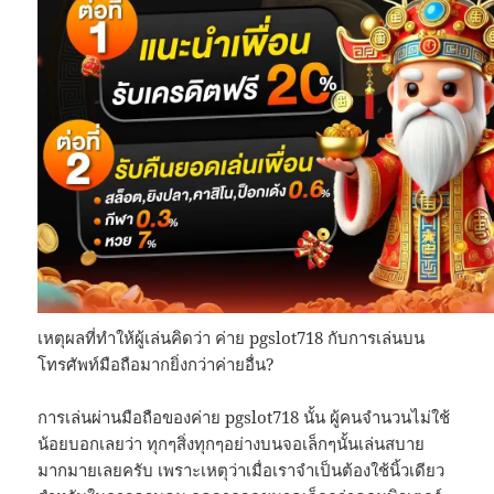
เหตุผลที่ทำให้ผู้เล่นคิดว่า ค่าย pgslot718 กับการเล่นบน
โทรศัพท์มือถือมากยิ่งกว่าค่ายอื่น?
การเล่นผ่านมือถือของค่าย pgslot718 นั้น ผู้คนจำนวนไม่ใช้
น้อยบอกเลยว่า ทุกๆสิ่งทุกๆอย่างบนจอเล็กๆนั้นเล่นสบาย
มากมายเลยครับ เพราะเหตุว่าเมื่อเราจำเป็นต้องใช้นิ้วเดียว