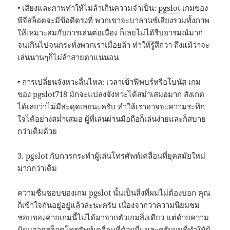
• เสียงและภาพทำให้ไม่ล้าเกินความจำเป็น:
pgslot
เกมของ
พีจีสล็อตจะมีข้อดีตรงที่ พวกเขาจะบาลานซ์เสียงรวมทั้งภาพ
ให้เหมาะสมกับการเล่นต่อเนื่อง ก็เลยไม่ได้รีบอารมณ์มาก
จนเกินไปจนกระทั่งพวกเราเมื่อยล้า ทำให้รู้สึกว่า ถึงแม้ว่าจะ
เล่นนานๆก็ไม่ล้าสายตาแน่นอน
• การเปลี่ยนจังหวะลื่นไหล: เวลาเข้าฟีพบร์หรือโบนัส เกม
ของ pgslot718 มักจะแปลงจังหวะได้สม่ำเสมอมาก สังเกต
ได้เลยว่าไม่มีสะดุดเลยนะครับ ทำให้เราอาจจะความระทึก
ใจได้อย่างสม่ำเสมอ ผู้ที่เล่นผ่านมือถือก็เล่นง่ายและก็สบาย
กว่าเดิมด้วย
3. pgslot กับการกระทำผู้เล่นโทรศัพท์เคลื่อนที่ยุคสมัยใหม่
มากกว่าเดิม
ความชื่นชอบของเกม pgslot นั้นเป็นสิ่งที่ผมไม่ต้องบอก คุณ
ก็เข้าใจกันอยู่อยู่แล้วล่ะนะครับ เนื่องจากว่าความนิยมชม
ชอบของค่ายเกมนี้ไม่ได้มาจากตัวเกมสิ่งเดียว แต่ด้วยความ
นิยมจากสล็อตโทรศัพท์เคลื่อนที่ด้วยนี่แหละครับผมที่ทำให้ผู้