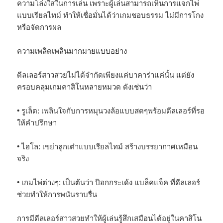
ความโล่งใสในการเล่น เพราะผู้เล่นสามารถเห็นการแจกไพ่
แบบเรียลไทม์ ทำให้เชื่อมั่นได้ว่าเกมชอบธรรม ไม่มีการโกง
หรือจัดการผล
ความเพลิดเพลินมากมายแบบอย่าง
ดีลเลอร์สาวสวยไม่ได้จำกัดเพียงแค่บาคาร่าแค่นั้น แต่ยัง
ครอบคลุมเกมคาสิโนหลายหมวด ดังเช่นว่า
• รูเล็ต: เพลินใจกับการหมุนวงล้อแบบสดๆพร้อมดีลเลอร์ที่รอ
ให้คำปรึกษา
• ไฮโล: เขย่าลูกเต๋าแบบเรียลไทม์ สร้างบรรยากาศเหมือน
จริง
• เกมไพ่ต่างๆ: เป็นต้นว่า ป๊อกกระเด้ง แบล็คแจ็ค ที่ดีลเลอร์
ช่วยทำให้การพนันราบรื่น
การมีดีลเลอร์สาวสวยทำให้ผู้เล่นรู้สึกเสมือนได้อยู่ในคาสิโน