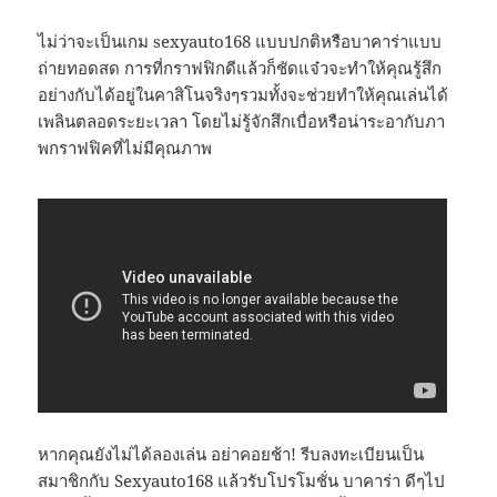
ไม่ว่าจะเป็นเกม sexyauto168 แบบปกติหรือบาคาร่าแบบ
ถ่ายทอดสด การที่กราฟฟิกดีแล้วก็ชัดแจ๋วจะทำให้คุณรู้สึก
อย่างกับได้อยู่ในคาสิโนจริงๆรวมทั้งจะช่วยทำให้คุณเล่นได้
เพลินตลอดระยะเวลา โดยไม่รู้จักสึกเบื่อหรือน่าระอากับภา
พกราฟฟิคที่ไม่มีคุณภาพ
หากคุณยังไม่ได้ลองเล่น อย่าคอยช้า! รีบลงทะเบียนเป็น
สมาชิกกับ Sexyauto168 แล้วรับโปรโมชั่น บาคาร่า ดีๆไป