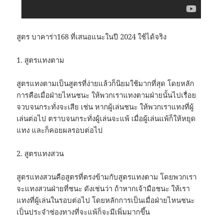
สูตร บาคาร่า168 ที่เสนอแนะในปี 2024 ใช้ได้จริง
1. สูตรแทงตาม
สูตรแทงตามเป็นสูตรที่ง่ายแล้วก็นิยมใช้มากที่สุด โดยหลัก
การคือเมื่อฝ่ายไหนชนะ ให้พวกเราแทงตามฝ่ายนั้นไปเรื่อย
จวบจนกระทั่งจะเสีย เช่น หากผู้เล่นชนะ ให้พวกเราแทงที่ผู้
เล่นต่อไป ตราบจนกระทั่งผู้เล่นจะแพ้ เมื่อผู้เล่นแพ้ก็ให้หยุด
แทง และก็คอยผลรอบต่อไป
2. สูตรแทงสวน
สูตรแทงสวนคือสูตรที่ตรงข้ามกับสูตรแทงตาม โดยพวกเรา
จะแทงสวนฝ่ายที่ชนะ ดังเช่นว่า ถ้าหากเจ้ามือชนะ ให้เรา
แทงที่ผู้เล่นในรอบต่อไป โดยหลักการเป็นเมื่อฝ่ายไหนชนะ
เป็นประจำช่องทางที่จะแพ้ก็จะมีเพิ่มมากขึ้น