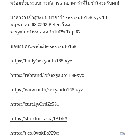
พร้อมทั้งประสบการณ์การเล่นบาคาร่าที่ไม่ซ้ำใครครับผม!
บาคาร่า เข้าสู่ระบบ บาคาร่า sexyauto168.xyz 13
พฤษภาคม 68 2568 Belen ใหม่
sexyauto168ปลอดภัย100% Top 67
ขอขอบคุณwebsite
sexyauto168
https://bit.ly/sexyauto168-xyz
https://rebrand.ly/sexyauto168-xyz
https://wow.in.th/sexyauto168-xyz
https://cutt.ly/OrdZf581
https://shorturl.asia/IADk3
https://t.co/0yqkEoXXyf