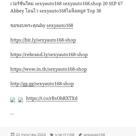
เว่อร์ชั่นใหม่ sexyauto168 sexyauto168.shop 20 SEP 67
Abbey โอนไว sexyauto168ไม่ล็อคยูส Top 38
ขอขอบพระคุณby
sexyauto168
https://bit.ly/sexyauto168-shop
https://rebrand.ly/sexyauto168-shop
https://wow.in.th/sexyauto168-shop
http://gg.gg/sexyauto168-shop
https://t.co/rBsObRXTXd
…
เขียน
หมวด
ป้าย
22 กรกฎาคม 2024
บาคาร่า168
sexyauto168