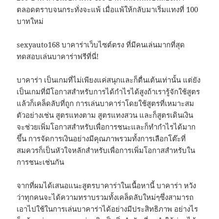
ตลอดตราบจนกระทั่งจะแพ้ เมื่อแพ้ให้กลับมาเริ่มแทงที่ 100
บาทใหม่
sexyauto168 บาคาร่าเว็บไซต์ตรง ที่มีคนเล่นมากที่สุด
ทดสอบเล่นบาคาร่าฟรีที่นี่!
บาคาร่า เป็นเกมที่ไม่เพียงแค่สนุกและก็ตื่นเต้นเท่านั้น แต่ยัง
เป็นเกมที่มีโอกาสสำหรับการได้กำไรได้สูงถ้าเรารู้จักใช้สูตร
แล้วก็เคล็ดลับที่ถูก การเล่นบาคาร่าโดยใช้สูตรที่เหมาะสม
ตัวอย่างเช่น สูตรแทงตาม สูตรแทงสวน และก็สูตรเดินเงิน
จะช่วยเพิ่มโอกาสสำหรับเพื่อการชนะและก็ทำกำไรได้มาก
ขึ้น การจัดการเงินอย่างมีคุณภาพรวมทั้งการเลือกโต๊ะที่
สมควรก็เป็นหัวใจหลักสำหรับเพื่อการเพิ่มโอกาสสำหรับใน
การชนะเช่นกัน
จากที่ผมได้เสนอแนะสูตรบาคาร่าในเนื้อหานี้ บาคาร่า หวัง
ว่าทุกคนจะได้ความทราบรวมทั้งเคล็ดลับใหม่ๆซึ่งสามารถ
เอาไปใช้ในการเล่นบาคาร่าได้อย่างมีประสิทธิภาพ อย่างไร