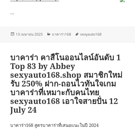
…
เขียน
หมวด
ป้าย
13 เมษายน 2025
บาคาร่า168
sexyauto168
เมื่อ
หมู่
กำกับ
บาคาร่า คาสืโนออนไลน์อันดับ 1
Top 83 by Abbey
sexyauto168.shop สมาชิกใหม่
รับ 250% ฝาก-ถอนไวทันใจเกม
บาคาร่าที่เหมาะกับคนไทย
sexyauto168 เอาใจสายปั่น 12
July 24
บาคาร่า168 สูตรบาคาร่าที่เสนอแนะในปี 2024