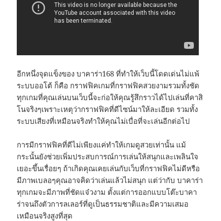
อีกหนึ่งจุดแข็งของ บาคาร่า168 ที่ทำให้เว็บนี้โดดเด่นไม่แพ้
ระบบออโต้ ก็คือ กราฟฟิคเกมที่กราฟฟิคสวยงามรวมทั้งชัด
ทุกเกมที่คุณเล่นบนเว็บนี้จะก่อให้คุณรู้สึกราวได้ไปเล่นที่คาสิ
โนจริงๆเพราะเหตุว่ากราฟฟิคที่ดีไซน์มาให้ละเอียด รวมทั้ง
ระบบเสียงที่เหมือนจริงทำให้คุณไม่เบื่อที่จะเล่นอีกต่อไป
การมีกราฟฟิคที่ดีไม่เพียงแค่ทำให้เกมดูสวยเท่านั้น แม้
กระนั้นยังช่วยเพิ่มประสบการณ์การเล่นให้สนุกและเพลินใจ
เยอะขึ้นเรื่อยๆ ถ้าเกิดคุณเคยเล่นกับเว็บที่กราฟฟิคไม่ดีหรือ
มีภาพเบลอๆคุณอาจคิดว่าเล่นแล้วไม่สนุก แต่ว่ากับ บาคาร่า
ทุกเกมจะมีภาพที่ชัดแจ๋วงาม ตั้งแต่การออกแบบโต๊ะบาคา
ร่าจนถึงตัวการลเลอร์ที่ดูเป็นธรรมชาติและมีความเสมอ
เหมือนจริงสูงที่สุด