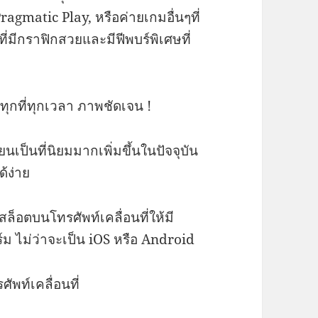
agmatic Play, หรือค่ายเกมอื่นๆที่
8ที่มีกราฟิกสวยและมีฟีพบร์พิเศษที่
ทุกที่ทุกเวลา ภาพชัดเจน !
นเป็นที่นิยมมากเพิ่มขึ้นในปัจจุบัน
้ง่าย
ล็อตบนโทรศัพท์เคลื่อนที่ให้มี
ม ไม่ว่าจะเป็น iOS หรือ Android
ท์เคลื่อนที่