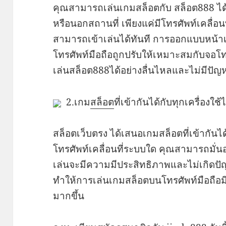
คุณสามารถเล่นเกมสล็อตกับ สล็อต888 ได้ทุก
หรือนอกสถานที่ เพียงแค่มีโทรศัพท์เคลื่อนที
สามารถเข้าเล่นได้ทันที การออกแบบหน้า
โทรศัพท์มือถือถูกปรับให้เหมาะสมกับจอโท
เล่นสล็อต888ได้อย่างลื่นไหลและไม่มีปัญ
2.เกม
สล็อต
ที่เข้ากันได้กับทุกเครื่องใช
สล็อตเว็บตรง ได้เสนอเกมสล็อตที่เข้ากันไ
โทรศัพท์เคลื่อนที่ระบบใด คุณสามารถมั่นอ
เล่นจะมีความมีประสิทธิภาพและไม่เกิดปัญห
ทำให้การเล่นเกมสล็อตบนโทรศัพท์มือถือม
มากขึ้น