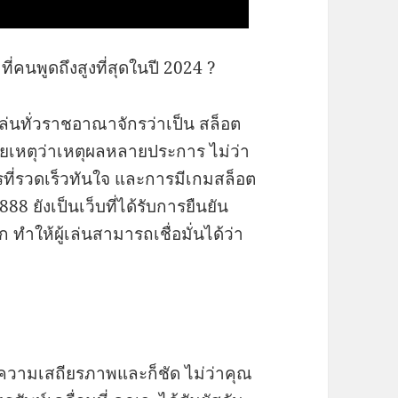
ี่คนพูดถึงสูงที่สุดในปี 2024 ?
เล่นทั่วราชอาณาจักรว่าเป็น สล็อต
้วยเหตุว่าเหตุผลหลายประการ ไม่ว่า
ารที่รวดเร็วทันใจ และการมีเกมสล็อต
88 ยังเป็นเว็บที่ได้รับการยืนยัน
 ทำให้ผู้เล่นสามารถเชื่อมั่นได้ว่า
มีความเสถียรภาพและก็ชัด ไม่ว่าคุณ