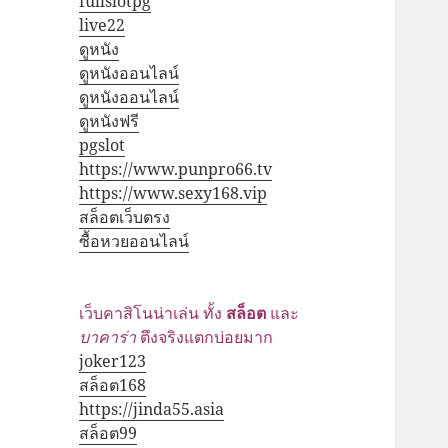
fullslotpg
live22
ดูหนัง
ดูหนังออนไลน์
ดูหนังออนไลน์
ดูหนังฟรี
pgslot
https://www.punpro66.tv
https://www.sexy168.vip
สล็อตเว็บตรง
ซื้อหวยออนไลน์
เว็บคาสิโนน่าเล่น ทั้ง
สล็อต
และ
บาคาร่า
ตึงจริงแตกบ่อยมาก
joker123
สล็อต168
https://jinda55.asia
สล็อต99