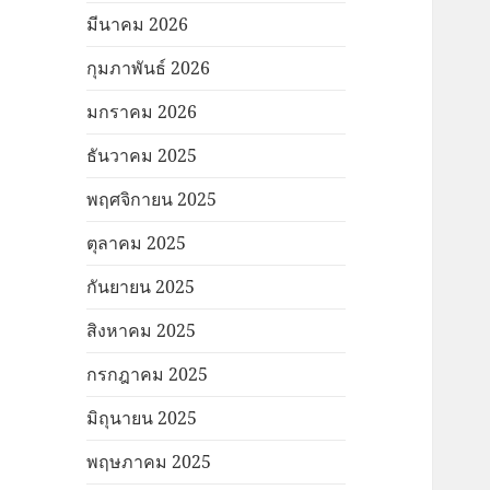
มีนาคม 2026
กุมภาพันธ์ 2026
มกราคม 2026
ธันวาคม 2025
พฤศจิกายน 2025
ตุลาคม 2025
กันยายน 2025
สิงหาคม 2025
กรกฎาคม 2025
มิถุนายน 2025
พฤษภาคม 2025