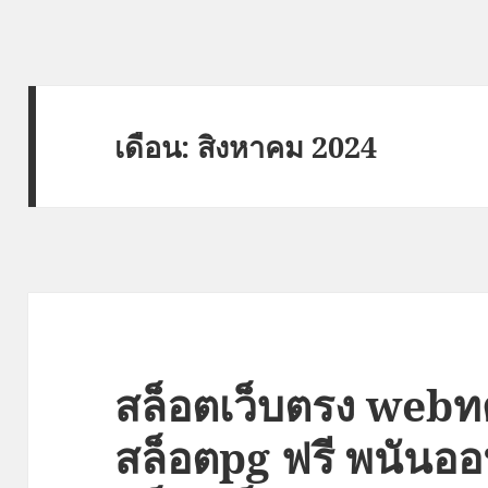
เดือน:
สิงหาคม 2024
สล็อตเว็บตรง webท
สล็อตpg ฟรี พนันออน