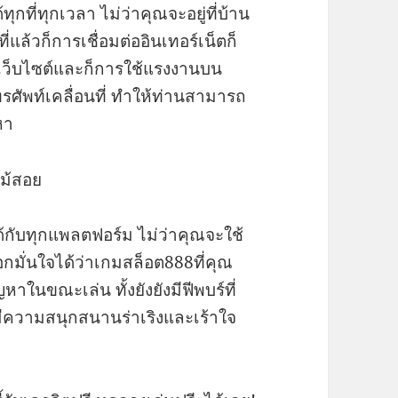
ที่ทุกเวลา ไม่ว่าคุณจะอยู่ที่บ้าน
่แล้วก็การเชื่อมต่ออินเทอร์เน็ตก็
เว็บไซต์และก็การใช้แรงงานบน
รศัพท์เคลื่อนที่ ทำให้ท่านสามารถ
หา
้ไม้สอย
ด้กับทุกแพลตฟอร์ม ไม่ว่าคุณจะใช้
กมั่นใจได้ว่าเกมสล็อต888ที่คุณ
าในขณะเล่น ทั้งยังยังมีฟีพบร์ที่
ีความสนุกสนานร่าเริงและเร้าใจ