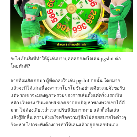
อะไรเป็นสิ่งที่ทำให้ผู้เล่นบางบุคคลตกลงใจเล่น pgslot ต่อ
โดยทันที?
จากที่ผมสังเกตมา ผู้ที่ตกลงใจเล่น pgslot ต่อนั้น โดยมาก
แล้วจะมิได้เล่นเนื่องจากว่าโปรโมชันอย่างเดียวเลยจ๊ะขอรับ
แต่พวกเขาจะมองดูภาพรวมของการเล่นตั้งแต่ครั้งแรกเป็น
หลัก เว็บตรง ปั่นแตก66 ของเราตอบปัญหาของพวกเขาได้ดี
มาก ไม่ต้องเสียเวล่ำเวลาปรับนิสัยมากมาย แล้วก็เมื่อเล่น
แล้วรู้สึกลื่น ความลังเลใจหรือความรู้สึกไม่ค่อยสบายใจต่างๆ
ก็จะหายไปกระทั่งต้องการทำให้เล่นแล้วอยู่ต่อเลยนั่นเอง