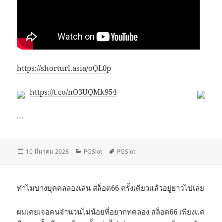
https://shorturl.asia/oQL0p
https://t.co/nO3UQMk954
…
เขียน
หมวด
ป้าย
10 มีนาคม 2026
PGSlot
PGSlot
เมื่อ
หมู่
กำกับ
ทำไมบางบุคคลลองเล่น สล็อต66 ครั้งเดียวแล้วอยู่ยาวไปเลย
ผมเคยเจอคนจำนวนไม่น้อยที่อยากทดลอง สล็อต66 เพียงแค่