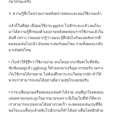
กมายๆนะครับ
3. ความรู้สึกโดยรวมภายหลังตรวจสอบและลองใช้งานแล้ว
แล้วก็ในที่สุด เมื่อผมใช้งาน pgslot ไปสักระยะแล้ว ผมก็จะ
มาได้ความรู้สึกของตัวเองภายหลังทดสอบการใช้งานแล้วใน
ทันที เพราะว่าผมอยากรู้ว่า ผมจะรู้สึกยังไงกันแน่หลังจากที่
ผมลองเล่นไปแล้ว มันเหมาะสมกับผมไหม รวมทั้งผมจะกลับ
มาเล่นต่อไหม
• เว็บทำให้รู้สึกว่าใช้งานง่าย: คนโดยมากเกลียดเว็บที่สลับ
ซับซ้อนอยู่แล้ว pgheng ก็ทำออกมาเจริญมากๆขอรับ เพราะ
เว็บใช้งานได้ง่ายดาย ไม่ต้องศึกษาระบบใหม่มากนัก ทำให้
พวกเราสามารถเล่นได้อย่างมีความสุขไปเลยขอรับ
• การเปลี่ยนเกมหรือทดลองเล่นทำได้ง่าย: คนที่ถูกใจทดสอบ
เล่นหลายเกมจะถูกใจมากมายๆเพราะนี่เป็นเว็บที่ทำให้พวก
เราสามารถแปลงเกมได้อย่างรวดเร็ว จะทดลองเล่นเกมที่พึง
พอใจแบบสั้นๆแล้วสลับไปอีกเกมก็ทำได้อย่างลื่นไหลอีกด้วย