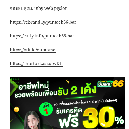
ขอขอบคุณมากby web
pgslot
https://rebrand.ly/puntaek66-bar
https://cutly.info/puntaek66-bar
https://bitt.to/qumomq
https://shorturl.asia/twDIJ