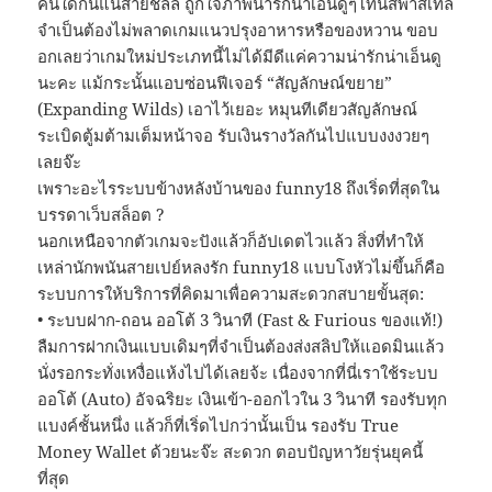
คนใดกันแน่สายชิลล์ ถูกใจภาพน่ารักน่าเอ็นดูๆโทนสีพาสเทล
จำเป็นต้องไม่พลาดเกมแนวปรุงอาหารหรือของหวาน ขอบ
อกเลยว่าเกมใหม่ประเภทนี้ไม่ได้มีดีแค่ความน่ารักน่าเอ็นดู
นะคะ แม้กระนั้นแอบซ่อนฟีเจอร์ “สัญลักษณ์ขยาย”
(Expanding Wilds) เอาไว้เยอะ หมุนทีเดียวสัญลักษณ์
ระเบิดตู้มต้ามเต็มหน้าจอ รับเงินรางวัลกันไปแบบงงงวยๆ
เลยจ๊ะ
เพราะอะไรระบบข้างหลังบ้านของ funny18 ถึงเริ่ดที่สุดใน
บรรดาเว็บสล็อต ?
นอกเหนือจากตัวเกมจะปังแล้วก็อัปเดตไวแล้ว สิ่งที่ทำให้
เหล่านักพนันสายเปย์หลงรัก funny18 แบบโงหัวไม่ขึ้นก็คือ
ระบบการให้บริการที่คิดมาเพื่อความสะดวกสบายขั้นสุด:
• ระบบฝาก-ถอน ออโต้ 3 วินาที (Fast & Furious ของแท้!)
ลืมการฝากเงินแบบเดิมๆที่จำเป็นต้องส่งสลิปให้แอดมินแล้ว
นั่งรอกระทั่งเหงื่อแห้งไปได้เลยจ้ะ เนื่องจากที่นี่เราใช้ระบบ
ออโต้ (Auto) อัจฉริยะ เงินเข้า-ออกไวใน 3 วินาที รองรับทุก
แบงค์ชั้นหนึ่ง แล้วก็ที่เริ่ดไปกว่านั้นเป็น รองรับ True
Money Wallet ด้วยนะจ๊ะ สะดวก ตอบปัญหาวัยรุ่นยุคนี้
ที่สุด