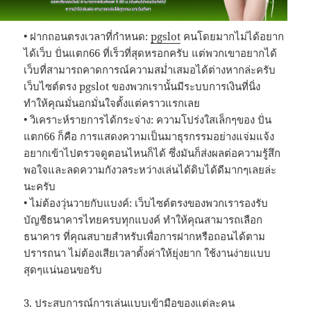
• ฝากถอนตรงเวลาที่กำหนด:
pgslot
คนโดยมากไม่ได้อยาก
ได้เว็บ ปั่นแตก66 ที่เร็วที่สุดหรอกครับ แต่พวกเขาอยากได้
เว็บที่สามารถคาดการณ์ความสม่ำเสมอได้ต่างหากล่ะครับ
เว็บไซต์ตรง pgslot ของพวกเรานั้นมีระบบการเงินที่นิ่ง
ทำให้คุณมั่นอกมั่นใจตั้งแต่คราวแรกเลย
• วิเคราะห์รายการได้กระจ่าง: ความโปร่งใสเล็กๆของ ปั่น
แตก66 ก็คือ การแสดงความเป็นมาธุรกรรมอย่างแจ่มแจ้ง
อยากเข้าไปตรวจดูตอนไหนก็ได้ ซึ่งมันก็ส่งผลต่อความรู้สึก
พอใจและลดความกังวลระหว่างเล่นได้ดิบได้ดีมากๆเลยล่ะ
นะครับ
• ไม่ต้องวุ่นวายกับแบงค์: เว็บไซต์ตรงของพวกเรารองรับ
บัญชีธนาคารไทยครบทุกแบงค์ ทำให้คุณสามารถเลือก
ธนาคาร ที่คุณสบายสำหรับเพื่อการฝากหรือถอนได้ตาม
ปรารถนา ไม่ต้องเสียเวลาตั้งค่าให้ยุ่งยาก ใช้งานง่ายแบบ
สุดๆแน่นอนขอรับ
3. ประสบการณ์การเล่นแบบเข้ามือของแต่ละคน