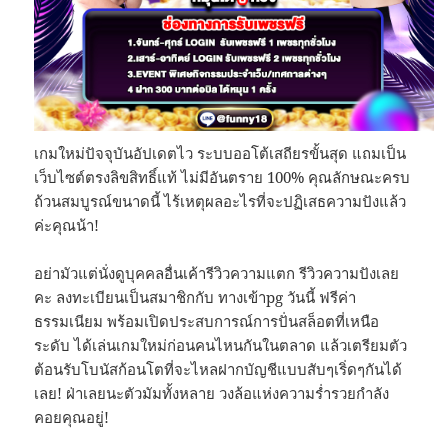
เกมใหม่ปัจจุบันอัปเดตไว ระบบออโต้เสถียรขั้นสุด แถมเป็น
เว็บไซต์ตรงลิขสิทธิ์แท้ ไม่มีอันตราย 100% คุณลักษณะครบ
ถ้วนสมบูรณ์ขนาดนี้ ไร้เหตุผลอะไรที่จะปฏิเสธความปังแล้ว
ค่ะคุณน้า!
อย่ามัวแต่นั่งดูบุคคลอื่นเค้ารีวิวความแตก รีวิวความปังเลย
คะ ลงทะเบียนเป็นสมาชิกกับ ทางเข้าpg วันนี้ ฟรีค่า
ธรรมเนียม พร้อมเปิดประสบการณ์การปั่นสล็อตที่เหนือ
ระดับ ได้เล่นเกมใหม่ก่อนคนไหนกันในตลาด แล้วเตรียมตัว
ต้อนรับโบนัสก้อนโตที่จะไหลฝากบัญชีแบบสับๆเริ่ดๆกันได้
เลย! ฝ่าเลยนะตัวมัมทั้งหลาย วงล้อแห่งความร่ำรวยกำลัง
คอยคุณอยู่!