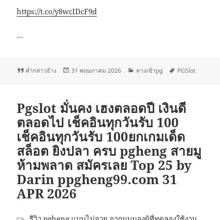
https://t.co/y8wcIDcF9d
…
รูป
เขียน
หมวด
ป้าย
คำกล่าวอ้าง
31 พฤษภาคม 2026
ทางเข้าpg
PGSlot
แบบ
เมื่อ
หมู่
กำกับ
เรื่อง
Pgslot มั่นคง เฮงตลอดปี เงินดี
ตลอดไป เช็คอินทุกวันรับ 100
เช็คอินทุกวันรับ 100ยกเกมเด็ด
สล็อต ยิงปลา ครบ pgheng สายมู
ห้ามพลาด สมัครเลย Top 25 by
Darin ppgheng99.com 31
APR 2026
รีวิว pgheng แบบไม่อวย จากมุมมองผู้ที่ทดลองใช้งาน