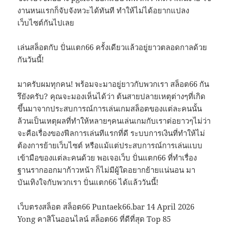
งานหนแรกก็จับจังหวะได้ทันที ทำให้ไม่ได้อยากแปลง
เว็บไซต์กันไปเลย
เล่นสล็อตกับ ปั่นแตก66 ครั้งเดียวแล้วอยู่ยาวตลอดกาลด้วย
กันวันนี้!
มาครับผมทุกคน! พร้อมจะมาอยู่ยาวกับพวกเรา สล็อต66 กัน
รึยังครับ? คุณจะมองเห็นได้ว่า ต้นสายปลายเหตุต่างๆที่เกิด
ขึ้นมาจากประสบการณ์การเล่นเกมสล็อตของแต่ละคนนั้น
ล้วนเป็นเหตุผลที่ทำให้หลายๆคนเล่นเกมกับเราต่อยาวๆไม่ว่า
จะคือเรื่องของฟีลการเล่นทีแรกที่ดี ระบบการเงินที่ทำให้ไม่
ต้องการย้ายเว็บไซต์ หรือแม้แต่ประสบการณ์การเล่นแบบ
เข้ามือของแต่ละคนด้วย พอเจอเว็บ ปั่นแตก66 ที่ทำเรื่อง
ฐานรากออกมาก้าวหน้า ก็ไม่มีผู้ใดอยากย้ายแน่นอน มา
บันเทิงใจกับพวกเรา ปั่นแตก66 ได้แล้ววันนี้!
เว็บตรงสล็อต สล็อต66 Puntaek66.bar 14 April 2026
Yong คาสิโนออนไลน์ สล็อต66 ที่ดีที่สุด Top 85