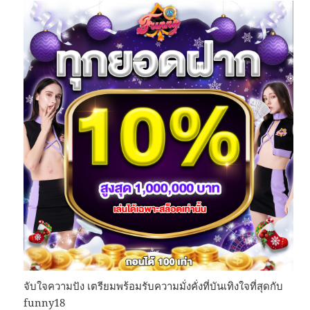
จับใจความปัง เตรียมพร้อมรับความมั่งคั่งที่บันเทิงใจที่สุดกับ
funny18