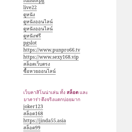
fullslotpg
live22
ดูหนัง
ดูหนังออนไลน์
ดูหนังออนไลน์
ดูหนังฟรี
pgslot
https://www.punpro66.tv
https://www.sexy168.vip
สล็อตเว็บตรง
ซื้อหวยออนไลน์
เว็บคาสิโนน่าเล่น ทั้ง
สล็อต
และ
บาคาร่า
ตึงจริงแตกบ่อยมาก
joker123
สล็อต168
https://jinda55.asia
สล็อต99