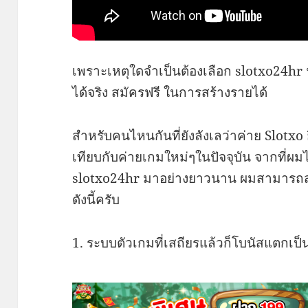
เพราะเหตุใดจำเป็นต้องเลือก slotxo24hr 
ได้จริง สมัครฟรี ในการสร้างรายได้
สำหรับคนไหนกันที่ยังลังเลว่าค่าย Slotxo ย
เทียบกับค่ายเกมใหม่ๆในปัจจุบัน จากที่ผม
slotxo24hr มาอย่างยาวนาน ผมสามารถสรุ
ดังนี้ครับ
1. ระบบตัวเกมที่เสถียรแล้วก็โบนัสแตกเป็