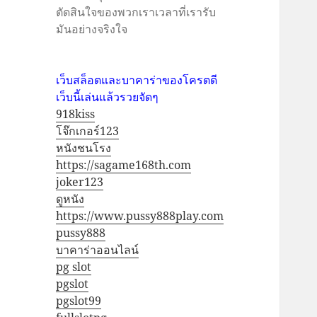
ตัดสินใจของพวกเราเวลาที่เรารับ
มันอย่างจริงใจ
เว็บสล็อตและบาคาร่าของโครตดี
เว็บนี้เล่นแล้วรวยจัดๆ
918kiss
โจ๊กเกอร์123
หนังชนโรง
https://sagame168th.com
joker123
ดูหนัง
https://www.pussy888play.com
pussy888
บาคาร่าออนไลน์
pg slot
pgslot
pgslot99