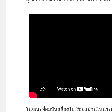
ในขณะที่ผมปั่นสล็อตไปเรื่อยแม้วันไหนร