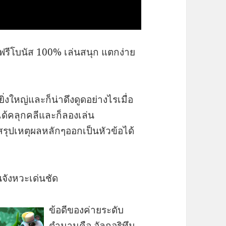
ฟรีโบนัส 100% เล่นสนุก แตกง่าย
ิ่งใหญ่และก็น่าดึงดูดอย่างไรเมื่อ
ได้คลุกคลีและก็ลองเล่น
ปเหตุผลหลักๆออกเป็นหัวข้อได้
นจังหวะเด่นชัด
ข้อดีของค่ายระดับ
ตำนานคือ อัลกอริทึม