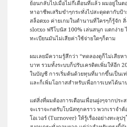
ย้อนกลับไปเมื่อไม่กี่เดือนที่แล้ว ผมอยู่ใ
หาอาชีพเสริมขำๆกระทั่งไปสะดุดตากับป
สล็อตxo ค่ายเกมในตำนานที่ใครๆก็รู้จัก สิ
slotxo ฟรีโบนัส 100% เล่นสนุก แตกง่าย ไ
ทะเบียนมันไม่เสียค่าใช้จ่ายใดๆก็ตาม
ผมเลยมีความรู้สึกว่า “ทดลองดูก็ไม่เสียห
บาท รวมทั้งระบบก็ปรับเครดิตเพิ่มให้อีก
ในบัญชี การเริ่มต้นด้วยทุนที่มากขึ้นเป็นเ
และก็เพิ่มโอกาสสำหรับเพื่อการเบทได้นาน
แต่สิ่งที่ผมต้องการเตือนเพื่อนฝูงๆจากปร
จะเราจะกดรับโบนัสทุกคราว พวกเราจำต้อ
โอเวอร์ (Turnover) ให้รู้เรื่องอย่างทะลุปรุ
สูงจนกระทั่งถอนยาก แต่ว่าสำหรับตรงนี้นั