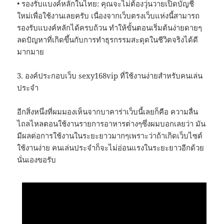
• รองรับแบงค์หลักในไทย: คุณจะไม่ต้องวุ่นวายเปิดบัญชี
ใหม่เพื่อใช้งานเลยครับ เนื่องจากเว็บตรงเว็บแห่งนี้สามารถ
รองรับแบงค์หลักได้ครบถ้วน ทำให้ขั้นตอนเริ่มต้นง่ายดายๆ
ลดปัญหาที่เกิดขึ้นกับการทำธุรกรรมสะดุดในชีวิตจริงได้ดี
มากมาย
3. องค์ประกอบเว็บ sexy168vip ที่ใช้งานง่ายสำหรับคนเล่น
ประจำ
อีกสิ่งหนึ่งที่ผมมองเห็นจากบาคาร่าเว็บนี้เลยก็คือ ความลื่น
ไถลไหลตอนใช้งานรายการอาหารต่างๆซึ่งผมบอกเลยว่า มัน
มีผลต่อการใช้งานในระยะยาวมากๆเพราะว่าถ้าเกิดเว็บไซต์
ใช้งานง่าย คนเล่นประจำก็จะไม่อ่อนแรงในระยะยาวอีกด้วย
นั่นเองขอรับ