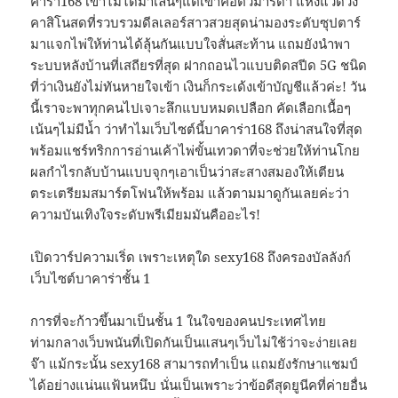
คาร่า168 เขาไม่ได้มาเล่นๆแต่เขาคือตัวมารดา แห่งแวดวง
คาสิโนสดที่รวบรวมดีลเลอร์สาวสวยสุดน่ามองระดับซุปตาร์
มาแจกไพ่ให้ท่านได้ลุ้นกันแบบใจสั่นสะท้าน แถมยังนำพา
ระบบหลังบ้านที่เสถียรที่สุด ฝากถอนไวแบบติดสปีด 5G ชนิด
ที่ว่าเงินยังไม่ทันหายใจเข้า เงินก็กระเด้งเข้าบัญชีแล้วค่ะ! วัน
นี้เราจะพาทุกคนไปเจาะลึกแบบหมดเปลือก คัดเลือกเนื้อๆ
เน้นๆไม่มีน้ำ ว่าทำไมเว็บไซต์นี้บาคาร่า168 ถึงน่าสนใจที่สุด
พร้อมแชร์ทริกการอ่านเค้าไพ่ขั้นเทวดาที่จะช่วยให้ท่านโกย
ผลกำไรกลับบ้านแบบจุกๆเอาเป็นว่าสะสางสมองให้เตียน
ตระเตรียมสมาร์ตโฟนให้พร้อม แล้วตามมาดูกันเลยค่ะว่า
ความบันเทิงใจระดับพรีเมียมมันคืออะไร!
เปิดวาร์ปความเริ่ด เพราะเหตุใด sexy168 ถึงครองบัลลังก์
เว็บไซต์บาคาร่าชั้น 1
การที่จะก้าวขึ้นมาเป็นชั้น 1 ในใจของคนประเทศไทย
ท่ามกลางเว็บพนันที่เปิดกันเป็นแสนๆเว็บไม่ใช้ว่าจะง่ายเลย
จ๊า แม้กระนั้น sexy168 สามารถทำเป็น แถมยังรักษาแชมป์
ได้อย่างแน่นแฟ้นหนึบ นั่นเป็นเพราะว่าข้อดีสุดยูนีคที่ค่ายอื่น