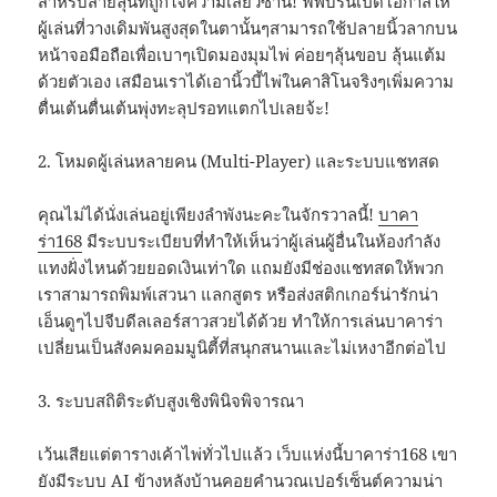
สำหรับสายลุ้นที่ถูกใจความเสียวซ่าน! ฟีพบร์นี้เปิดโอกาสให้
ผู้เล่นที่วางเดิมพันสูงสุดในตานั้นๆสามารถใช้ปลายนิ้วลากบน
หน้าจอมือถือเพื่อเบาๆเปิดมองมุมไพ่ ค่อยๆลุ้นขอบ ลุ้นแต้ม
ด้วยตัวเอง เสมือนเราได้เอานิ้วบี้ไพ่ในคาสิโนจริงๆเพิ่มความ
ตื่นเต้นตื่นเต้นพุ่งทะลุปรอทแตกไปเลยจ้ะ!
2. โหมดผู้เล่นหลายคน (Multi-Player) และระบบแชทสด
คุณไม่ได้นั่งเล่นอยู่เพียงลำพังนะคะในจักรวาลนี้!
บาคา
ร่า168
มีระบบระเบียบที่ทำให้เห็นว่าผู้เล่นผู้อื่นในห้องกำลัง
แทงฝั่งไหนด้วยยอดเงินเท่าใด แถมยังมีช่องแชทสดให้พวก
เราสามารถพิมพ์เสวนา แลกสูตร หรือส่งสติกเกอร์น่ารักน่า
เอ็นดูๆไปจีบดีลเลอร์สาวสวยได้ด้วย ทำให้การเล่นบาคาร่า
เปลี่ยนเป็นสังคมคอมมูนิตี้ที่สนุกสนานและไม่เหงาอีกต่อไป
3. ระบบสถิติระดับสูงเชิงพินิจพิจารณา
เว้นเสียแต่ตารางเค้าไพ่ทั่วไปแล้ว เว็บแห่งนี้บาคาร่า168 เขา
ยังมีระบบ AI ข้างหลังบ้านคอยคำนวณเปอร์เซ็นต์ความน่า