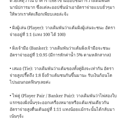
ด้วยเหตุว่าใน บาคาร่า168 เขามีออปชั่นการวางเดิมพันที่
นานัปการมาก ซึ่งแต่ละออปชั่นนำเอาอัตราจ่ายแบบยั่วๆมา
ให้พวกเราคัดเลือกเพียบเลยล่ะจ้ะ
• ฝั่งผู้เล่น (Player): วางเดิมพันว่าแต้มฝั่งผู้เล่นจะชนะ อัตรา
จ่ายอยู่ที่ 1:1 (แทง 100 ได้ 100)
• ฝั่งเจ้ามือ (Banker): วางเดิมพันว่าแต้มฝั่งเจ้ามือจะชนะ
อัตราจ่ายอยู่ที่ 1:0.95 (มีการหักค่าน้ำ 5% ตามหลักสากล)
• เสมอ (Tie): วางเดิมพันว่าแต้มของทั้งคู่ฝั่งจะเท่ากัน อัตรา
จ่ายสูงปรี๊ดถึง 1:8 ยิ่งถ้าแต้มชนกันขึ้นมานะ รับเงินก้อนโต
ไปนอนกอดฟินๆเลยค่ะ
• ไพ่คู่ (Player Pair / Banker Pair): วางเดิมพันว่าไพ่สองใบ
แรกของฝั่งนั้นๆจะออกเครื่องหมายหรือแต้มเช่นเดียวกัน
อัตราจ่ายสูงตื่นเต้นอยู่ที่ 1:11 แทงน้อยแม้กระนั้นได้กลับมา
เน้นๆจ้ะ