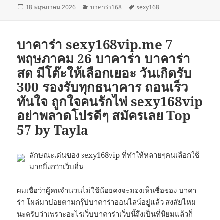
เขียน
หมวด
ป้าย
18 พฤษภาคม 2026
บาคาร่า168
sexy168
เมื่อ
หมู่
กำกับ
บาคาร่า sexy168vip.me 7
พฤษภาคม 26 บาคาร่า บาคาร่า
สด มีโต๊ะให้เลือกเยอะ วันเกิดรับ
300 รองรับทุกธนาคาร ถอนเร็ว
ทันใจ ถูกใจคนรักไพ่ sexy168vip
อย่าพลาดโปรดีๆ สมัครเลย Top
57 by Tayla
ลักษณะเด่นของ sexy168vip ที่ทำให้หลายๆคนเลือกใช้
มากยิ่งกว่าเว็บอื่น
ผมเชื่อว่าผู้คนจำนวนไม่ใช้น้อยคงจะมองเห็นชื่อของ บาคา
ร่า โผล่มาบ่อยตามกรุ๊ปบาคาร่าออนไลน์อยู่แล้ว สงสัยไหม
นะครับว่าเพราะอะไรเว็บบาคาร่าเว็บนี้ถึงเป็นที่นิยมแล้วก็