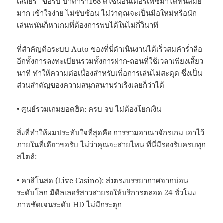
เสถียร” ขอรับ บาคาร่า168 ดีไซน์อินเตอร์เฟซมาได้ทันสมัย
มาก เข้าใจง่าย ไม่ซับซ้อน ไม่ว่าคุณจะเป็นมือใหม่หรือนัก
เล่นพนันก็หาเกมที่ต้องการพบได้ในไม่กี่วินาที
ที่สำคัญคือระบบ Auto ของที่นี่ดำเนินงานได้เร็วสมคำร่ำลือ
อีกทั้งการลงทะเบียนรวมทั้งการฝาก-ถอนที่ใช้เวลาเพียงเสี้ยว
นาที ทำให้ความต่อเนื่องสำหรับเพื่อการเล่นไม่สะดุด ซึ่งเป็น
ส่วนสำคัญของความสนุกสนานร่าเริงเลยก็ว่าได้
• ศูนย์รวมเกมยอดฮิต: ครบ จบ ไม่ต้องโยกเงิน
สิ่งที่ทำให้ผมประทับใจที่สุดคือ การรวมอาณาจักรเกม เอาไว้
ภายในที่เดียวขอรับ ไม่ว่าคุณจะสายไหน ที่นี่มีรองรับครบทุก
สไตล์:
• คาสิโนสด (Live Casino): ส่งตรงบรรยากาศจากบ่อน
ระดับโลก มีดีลเลอร์สาวสวยรอให้บริการตลอด 24 ชั่วโมง
ภาพชัดเจนระดับ HD ไม่มีกระตุก