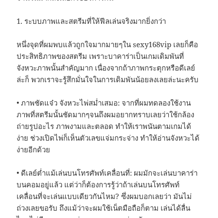
1. ระบบภาพและสตรีมที่ให้ฟีลเล่นจริงมากยิ่งกว่า
หนึ่งจุดที่ผมพบแล้วถูกใจมากมายๆใน sexy168vip เลยก็คือ
ประสิทธิภาพของสตรีม เพราะบาคาร่าเป็นเกมเดิมพันที่
จังหวะภาพนั้นสำคัญมาก เนื่องจากถ้าภาพกระตุกหรือดีเลย์
ล่ะก็ พวกเราจะรู้สึกมั่นใจในการเดิมพันน้อยลงเลยล่ะนะครับ
• ภาพชัดแจ๋ว จังหวะไพ่สม่ำเสมอ: จากที่ผมทดลองใช้งาน
ภาพที่สตรีมนั้นชัดมากๆจนถึงผมอยากทราบเลยว่าใช้กล้อง
ถ่ายรูปอะไร ภาพงามและตลอด ทำให้เราพนันตามเกมได้
ง่าย ช่วงเปิดไพ่ก็เห็นตัวเลขแจ่มกระจ่าง ทำให้อ่านจังหวะได้
ง่ายอีกด้วย
• ดีเลย์ต่ำแม้เล่นบนโทรศัพท์เคลื่อนที่: ผมมักจะเล่นบาคาร่า
บนคอมอยู่แล้ว แต่ว่าก็ต้องการรู้ว่าถ้าเล่นบนโทรศัพท์
เคลื่อนที่จะเล่นแบบเดียวกันไหม? ซึ่งผมบอกเลยว่า มันไม่
ถ่วงเลยขอรับ ถึงแม้ว่าจะผมใช้เน็ตมือถือก็ตาม เล่นได้ลื่น