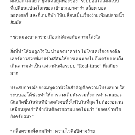
ผมบอกได้เลยว่ายุคนี้คือยุคทองของ “ระบบออโต้เต็มแบบ”
ที่เปลี่ยนแปลงโลกของ เย้ายวนบาคาร่า สล็อต บอล
ลอตเตอรี่ และก็เกมกีฬา ให้เปลี่ยนเป็นเรื่องง่ายเพียงปลายนิ้ว
สัมผัส
• ชวนมองบาคาร่า: เมื่อเสน่ห์เจอกับความโล่งใส
สิ่งที่ทำให้ผมถูกใจใน น่ามองบาคาร่า ไม่ใช่แค่เรื่องของดีล
เลอร์สาวสวยที่มาสร้างสีสันให้การเล่นมองไม่ตึงเครียดจนถึง
เกินความจำเป็น แต่ว่ามันคือระบบ “Real-time” ที่เสถียร
มาก
ประสบการณ์ของผมพูดว่าหัวใจสำคัญคือความโปร่งสบายใส
ระบบออโต้ช่วยทำให้การวางเดิมพันรวมทั้งการคำนวณยอด
เงินเกิดขึ้นในทันทีข้างหลังจบทิ้งไพ่ใบในที่สุด ไม่ต้องรอนาน
เสมือนยุคเก่าที่จำเป็นต้องรอถามแอดไม่นว่า “ยอดเข้าหรือ
ยังครับผม?”
• สล็อตรวมทั้งเกมกีฬา: ความไวคือปีศาจร้าย