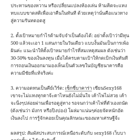
ประทานของหวาน หรือเปลี่ยนแปลงห้องเล่น ห้ามคิดจะแทง
ทบแบบขาดสติเพื่อเอาคืนในทันที ด้วยเหตุว่านั่นคือแนวทาง
สู่ความรันทดอดสู
2. ตั้งเป้าหมายกำไรด้ามจับจำเป็นต้องได้: อย่าตั้งเป้าว่ามีทุน
500 แล้วจะเอา 1 แสนภายในวันเดียว แบบงั้นมันเป็นการเพ้อ
ฝันค่ะ แนะนำให้ตั้งเป้าหมายกำไรที่สมเหตุสมผล ดังเช่นว่า
30-50% ของเงินลงทุน เมื่อได้ครบตามเป้าให้กดเบิกเงินทันที
การถอนเงินออกมามองเห็นเป็นตัวเลขในบัญชีธนาคารคือ
ความมีชัยที่แท้จริงค่ะ
3. ความอดทนเป็นคีย์เวิร์ด:
เซ็กซี่บาคาร่า
เซียนSexy168
เขาจะไม่แทงทุกตาจ้ะตาไหนยังไม่มั่นใจ เค้าไพ่ไม่สวย เค้า
จะนิ่งๆปล่อยผ่านเพื่อรอดูลู่ทาง รอจนกว่าเค้าไพ่ที่ตัวเองถนัด
(ดังเช่นว่า มังกร หรือปิงปอง) โผล่มาแน่นๆค่อยจัดหนักอัด
เงินลงไป การรู้จักคอยเป็นคุณลักษณะของมหาเศรษฐีจ้ะ
ผลสรุป: สัมผัสประสบการณ์เหนือระดับกับ sexy168 เว็บบา