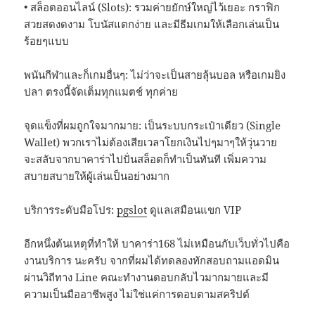
• สล็อตออนไลน์ (Slots): รวมค่ายยักษ์ใหญ่ไว้เยอะ กราฟิก
สวยสดงดงาม โบนัสแตกง่าย และมีธีมเกมให้เลือกเล่นเป็น
ร้อยๆแบบ
พนันกีฬาและก็เกมอื่นๆ: ไม่ว่าจะเป็นสายลุ้นบอล หรือเกมยิง
ปลา ตรงนี้จัดเต็มทุกแมตช์ ทุกค่าย
จุดแข็งที่ผมถูกใจมากมาย: เป็นระบบกระเป๋าเดียว (Single
Wallet) พวกเราไม่ต้องเสียเวลาโยกเงินไปๆมาๆให้วุ่นวาย
จะสลับจากบาคาร่าไปปั่นสล็อตก็ทำเป็นทันที เพิ่มความ
สบายสบายให้ผู้เล่นเป็นอย่างมาก
บริการระดับมือโปร:
pgslot
ดูแลเสมือนแขก VIP
อีกหนึ่งต้นเหตุที่ทำให้ บาคาร่า168 ไม่เหมือนกับเว็บทั่วไปคือ
งานบริการ นะครับ จากที่ผมได้ทดลองทักสอบถามแอดมิน
ผ่านวิถีทาง Line คณะทำงานตอบกลับไวมากมายและมี
ความเป็นมืออาชีพสูง ไม่ใช่แค่การตอบตามสคริปต์