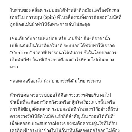
ในส่วนของ สล็อต ระบบออโต้ทำหน้าที่เหมือนเครื่องจักรกล
เทอร์โบ การหมุน (Spin) ที่ไหลลื่นรวมทั้งการตัดยอดโบนัสที่
ถูกต้องแม่นยำทำให้จังหวะการเล่นไม่สะดุด
เช่นเดียวกับการแทง บอล หรือ เกมกีฬา อื่นๆที่ราคาน้ำ
เปลี่ยนกันเป็นวินาทีต่อวินาที ระบบออโต้ช่วยทำให้เรากด
“Confirm” ราคาที่ปรารถนาได้ทันการ ซึ่งในโลกของการ
เดิมพันกีฬา วินาทีเดียวอาจคือผลกำไรที่หายไปเป็นอย่าง
มาก
• ลอตเตอรี่ออนไลน์: สบายกระทั่งลืมโพยกระดาษ
สำหรับคอ หวย ระบบออโต้คือสรวงสวรรค์ขอรับ ผมไม่
จำเป็นที่จะต้องมาวิตกกังวลหรือกลุ้มใจเรื่องเลขกลั้น หรือ
การคีย์ข้อมูลผิดพลาด ระบบจะบันทึกโพยเราไว้อย่างถี่ถ้วน
ตรวจรางวัลให้อัตโนมัติ แล้วก็ที่สำคัญเป็น “ถอนได้ทันที”
เมื่อผลออก ประสบการณ์ตรงของผมคือความอุ่นใจที่ได้รับ
เครดิตเข้ากระเป๋าข้างในไม่กี่นาทีหลังลอตเตอรี่ออก ไม่ต้อง