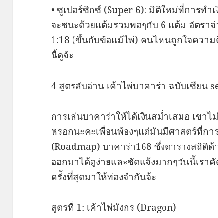
• ซูเปอร์ซิกซ์ (Super 6): มิติใหม่ที่การทำเ
จะชนะด้วยแต้มรวมพอๆกับ 6 แต้ม อัตราจ่าย
1:18 (ขึ้นกับข้อแม้ไพ่) คนไหนถูกใจความต
นี้ดูจ้ะ
4 สูตรลับอ่าน เค้าไพ่บาคาร่า ฉบับเซียน se
การเล่นบาคาร่าให้ได้เงินสม่ำเสมอ เขาไม่ใ
หรอกนะคะเพื่อนพ้องๆแต่มันมีศาสตร์ที่การส
(Roadmap) บาคาร่า168 ซึ่งตารางสถิติด
ออกมาได้ดูง่ายและชัดแจ้งมากๆวันนี้เราคั
ครั้งที่สุดมาให้ท่องจำกันจ้ะ
สูตรที่ 1: เค้าไพ่มังกร (Dragon)