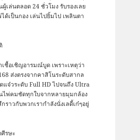
ผู้เล่นตลอด 24 ชั่วโมง รับรองเลย
ได้เป็นกอง เล่นไปยิ้มไป เพลินตา
ิ
เชื้อเชิญอารมณ์บูด เพราะเหตุว่า
า168 ส่งตรงจากคาสิโนระดับสากล
ัดแจ๋วระดับ Full HD ไปจนถึง Ultra
เห็นไพ่คมชัดทุกใบจากหลายมุมกล้อง
กราวกับพวกเรากำลังนั่งเลดี้เก๋ๆอยู่
ดศีรษะ