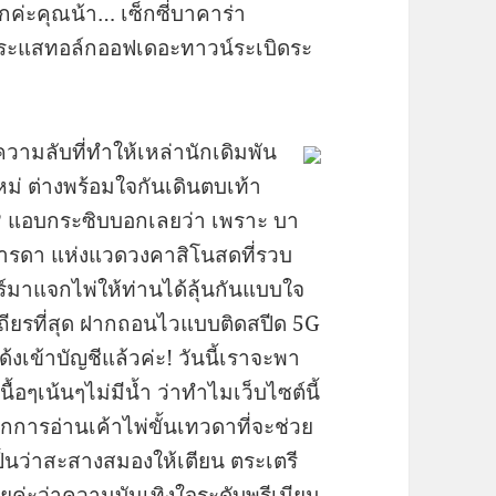
ลกค่ะคุณน้า… เซ็กซี่บาคาร่า
็นกระแสทอล์กออฟเดอะทาวน์ระเบิดระ
ความลับที่ทำให้เหล่านักเดิมพัน
ใหม่ ต่างพร้อมใจกันเดินตบเท้า
้? แอบกระซิบบอกเลยว่า เพราะ บา
มารดา แห่งแวดวงคาสิโนสดที่รวบ
์มาแจกไพ่ให้ท่านได้ลุ้นกันแบบใจ
สถียรที่สุด ฝากถอนไวแบบติดสปีด 5G
เด้งเข้าบัญชีแล้วค่ะ! วันนี้เราจะพา
อๆเน้นๆไม่มีน้ำ ว่าทำไมเว็บไซต์นี้
ิกการอ่านเค้าไพ่ขั้นเทวดาที่จะช่วย
็นว่าสะสางสมองให้เตียน ตระเตรี
ค่ะว่าความบันเทิงใจระดับพรีเมียม