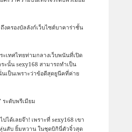
ึงครองบัลลังก์เว็บไซต์บาคาร่าชั้น
ประเทศไทยท่ามกลางเว็บพนันที่เปิด
ม้กระนั้น sexy168 สามารถทำเป็น
นเป็นเพราะว่าข้อดีสุดยูนีคที่ค่าย
” ระดับพรีเมียม
ปได้เลยจ๊า! เพราะที่ sexy168 เขา
ับ ยิ้มหวาน ในชุดบิกินี่ตัวจิ๋วสุด