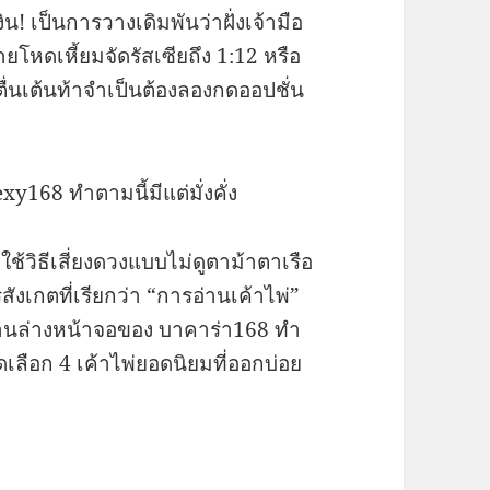
งิน! เป็นการวางเดิมพันว่าฝั่งเจ้ามือ
โหดเหี้ยมจัดรัสเซียถึง 1:12 หรือ
ื่นเต้นท้าจำเป็นต้องลองกดออปชั่น
xy168 ทำตามนี้มีแต่มั่งคั่ง
ช้วิธีเสี่ยงดวงแบบไม่ดูตาม้าตาเรือ
ังเกตที่เรียกว่า “การอ่านเค้าไพ่”
้านล่างหน้าจอของ บาคาร่า168 ทำ
ดเลือก 4 เค้าไพ่ยอดนิยมที่ออกบ่อย