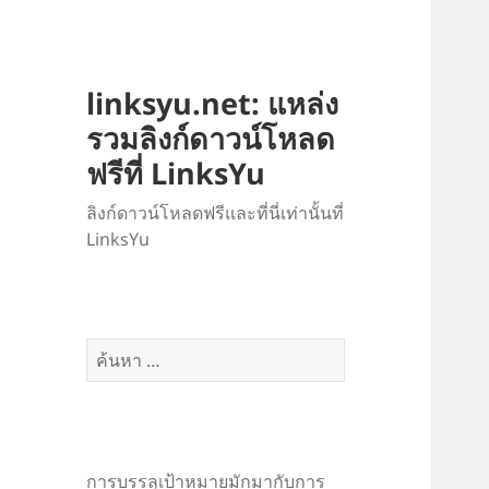
linksyu.net: แหล่ง
รวมลิงก์ดาวน์โหลด
ฟรีที่ LinksYu
ลิงก์ดาวน์โหลดฟรีและที่นี่เท่านั้นที่
LinksYu
ค้นหา
สำหรับ:
การบรรลุเป้าหมายมักมากับการ