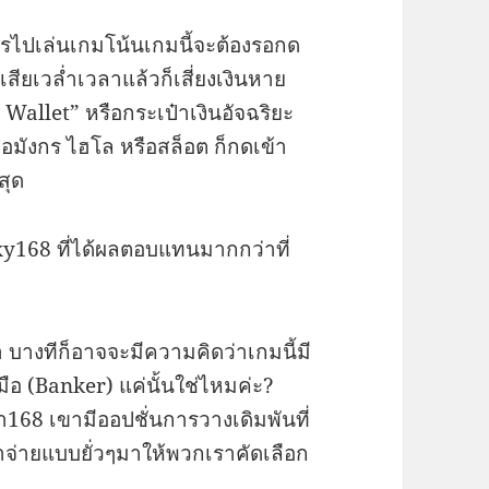
แปรไปเล่นเกมโน้นเกมนี้จะต้องรอกด
สียเวล่ำเวลาแล้วก็เสี่ยงเงินหาย
Wallet” หรือกระเป๋าเงินอัจฉริยะ
สือมังกร ไฮโล หรือสล็อต ก็กดเข้า
สุด
y168 ที่ได้ผลตอบแทนมากกว่าที่
่า บางทีก็อาจจะมีความคิดว่าเกมนี้มี
จ้ามือ (Banker) แค่นั้นใช่ไหมค่ะ?
่า168 เขามีออปชั่นการวางเดิมพันที่
าจ่ายแบบยั่วๆมาให้พวกเราคัดเลือก