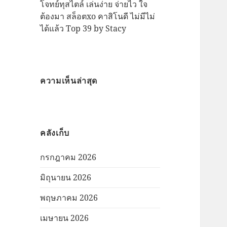
โจทย์ทุสไตล์ เล่นง่าย จ่ายไว ใจ
ต้องมา สล็อตxo คาสิโนดี ไม่มีไม่
ได้แล้ว Top 39 by Stacy
ความเห็นล่าสุด
คลังเก็บ
กรกฎาคม 2026
มิถุนายน 2026
พฤษภาคม 2026
เมษายน 2026