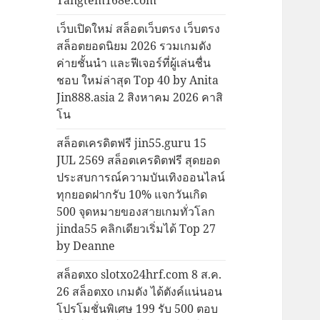
Tangtem168e.com
เว็บเปิดใหม่ สล็อตเว็บตรง เว็บตรง
สล็อตยอดนิยม 2026 รวมเกมดัง
ค่ายชั้นนำ และฟีเจอร์ที่ผู้เล่นชื่น
ชอบ ใหม่ล่าสุด Top 40 by Anita
Jin888.asia 2 สิงหาคม 2026 คาสิ
โน
สล็อตเครดิตฟรี jin55.guru 15
JUL 2569 สล็อตเครดิตฟรี สุดยอด
ประสบการณ์ความบันเทิงออนไลน์
ทุกยอดฝากรับ 10% แจกวันเกิด
500 จุดหมายของสายเกมทั่วโลก
jinda55 คลิกเดียวเริ่มได้ Top 27
by Deanne
สล็อตxo slotxo24hrf.com 8 ส.ค.
26 สล็อตxo เกมดัง ได้ตังค์แน่นอน
โปรโมชั่นพิเศษ 199 รับ 500 ตอบ