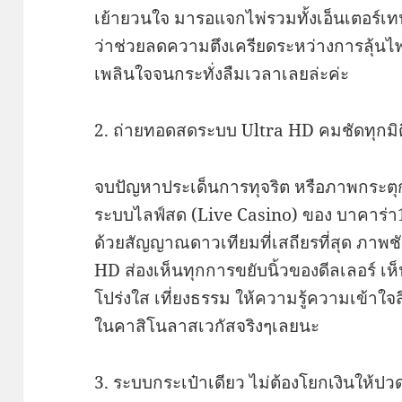
เย้ายวนใจ มารอแจกไพ่รวมทั้งเอ็นเตอร์เทน
ว่าช่วยลดความตึงเครียดระหว่างการลุ้นไพ่
เพลินใจจนกระทั่งลืมเวลาเลยล่ะค่ะ
2. ถ่ายทอดสดระบบ Ultra HD คมชัดทุกมิต
จบปัญหาประเด็นการทุจริต หรือภาพกระตุก
ระบบไลฟ์สด (Live Casino) ของ บาคาร่
ด้วยสัญญาณดาวเทียมที่เสถียรที่สุด ภาพช
HD ส่องเห็นทุกการขยับนิ้วของดีลเลอร์ 
โปร่งใส เที่ยงธรรม ให้ความรู้ความเข้าใจสึ
ในคาสิโนลาสเวกัสจริงๆเลยนะ
3. ระบบกระเป๋าเดียว ไม่ต้องโยกเงินให้ปว