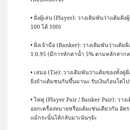
• ฝั่งผู้เล่น (Player): วางเดิมพันว่าแต้มฝั่ง
100 ได้ 100)
• ฝั่งเจ้ามือ (Banker): วางเดิมพันว่าแต้มฝั่
1:0.95 (มีการหักค่าน้ำ 5% ตามหลักสากล
• เสมอ (Tie): วางเดิมพันว่าแต้มของทั้งคู่ฝั่
ยิ่งถ้าแต้มชนกันขึ้นมานะ รับเงินก้อนโต
• ไพ่คู่ (Player Pair / Banker Pair): วาง
ออกเครื่องหมายหรือแต้มเช่นเดียวกัน อัตราจ
แม้กระนั้นได้กลับมาเน้นๆจ้ะ