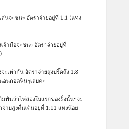
ผู้เล่นจะชนะ อัตราจ่ายอยู่ที่ 1:1 (แทง
งเจ้ามือจะชนะ อัตราจ่ายอยู่ที่
)
งจะเท่ากัน อัตราจ่ายสูงปรี๊ดถึง 1:8
ไปนอนกอดฟินๆเลยค่ะ
เดิมพันว่าไพ่สองใบแรกของฝั่งนั้นๆจะ
่ายสูงตื่นเต้นอยู่ที่ 1:11 แทงน้อย