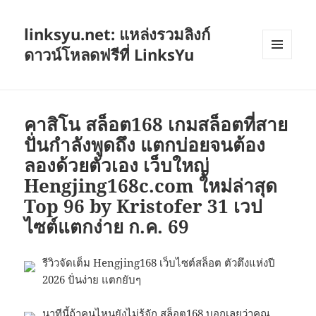
linksyu.net: แหล่งรวมลิงก์
ดาวน์โหลดฟรีที่ LinksYu
เมนู
และวิด
เจ็ต
คาสิโน สล็อต168 เกมสล็อตที่สาย
ปั่นกำลังพูดถึง แตกบ่อยจนต้อง
ลองด้วยตัวเอง เว็บใหญ่
Hengjing168c.com ใหม่ล่าสุด
Top 96 by Kristofer 31 เวป
ไซต์แตกง่าย ก.ค. 69
รีวิวจัดเต็ม Hengjing168 เว็บไซต์สล็อต ตัวตึงแห่งปี
2026 ปั่นง่าย แตกยับๆ
นาทีนี้ถ้าคนไหนยังไม่รู้จัก สล็อต168 บอกเลยว่าคุณ