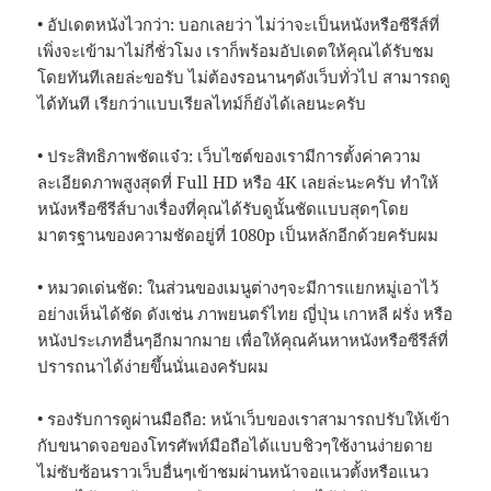
• อัปเดตหนังไวกว่า: บอกเลยว่า ไม่ว่าจะเป็นหนังหรือซีรีส์ที่
เพิ่งจะเข้ามาไม่กี่ชั่วโมง เราก็พร้อมอัปเดตให้คุณได้รับชม
โดยทันทีเลยล่ะขอรับ ไม่ต้องรอนานๆดังเว็บทั่วไป สามารถดู
ได้ทันที เรียกว่าแบบเรียลไทม์ก็ยังได้เลยนะครับ
• ประสิทธิภาพชัดแจ๋ว: เว็บไซต์ของเรามีการตั้งค่าความ
ละเอียดภาพสูงสุดที่ Full HD หรือ 4K เลยล่ะนะครับ ทำให้
หนังหรือซีรีส์บางเรื่องที่คุณได้รับดูนั้นชัดแบบสุดๆโดย
มาตรฐานของความชัดอยู่ที่ 1080p เป็นหลักอีกด้วยครับผม
• หมวดเด่นชัด: ในส่วนของเมนูต่างๆจะมีการแยกหมู่เอาไว้
อย่างเห็นได้ชัด ดังเช่น ภาพยนตร์ไทย ญี่ปุ่น เกาหลี ฝรั่ง หรือ
หนังประเภทอื่นๆอีกมากมาย เพื่อให้คุณค้นหาหนังหรือซีรีส์ที่
ปรารถนาได้ง่ายขึ้นนั่นเองครับผม
• รองรับการดูผ่านมือถือ: หน้าเว็บของเราสามารถปรับให้เข้า
กับขนาดจอของโทรศัพท์มือถือได้แบบชิวๆใช้งานง่ายดาย
ไม่ซับซ้อนราวเว็บอื่นๆเข้าชมผ่านหน้าจอแนวตั้งหรือแนว