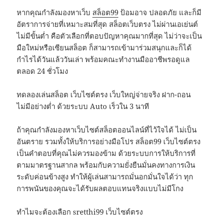
หากคุณกำลังมองหาเว็บ
สล็อต99
ป้อมอาจ ปลอดภัย และก็มี
อัตราการจ่ายที่เหมาะสมที่สุด สล็อตเว็บตรง ไม่ผ่านเอเย่นต์
ไม่มีขั้นต่ำ คือตัวเลือกที่ตอบปัญหาคุณมากที่สุด ไม่ว่าจะเป็น
มือใหม่หรือเซียนสล็อต ก็สามารถเข้ามาร่วมสนุกและก็ได้
กำไรได้วันแล้ววันเล่า พร้อมคณะทำงานมืออาชีพรอดูแล
ตลอด 24 ชั่วโมง
ทดลองเล่นสล็อต เว็บไซต์ตรง เว็บใหญ่จ่ายจริง ฝาก-ถอน
ไม่มีอย่างต่ำ ด้วยระบบ Auto เร็วใน 3 นาที
ถ้าคุณกำลังมองหาเว็บไซต์สล็อตออนไลน์ที่ไว้ใจได้ ไม่เป็น
อันตราย รวมทั้งให้บริการอย่างมือโปร สล็อต99 เว็บไซต์ตรง
เป็นคำตอบที่คุณไม่ควรมองข้าม ด้วยระบบการให้บริการที่
ตามมาตรฐานสากล พร้อมกับความยั่งยืนมั่นคงทางการเงิน
ระดับค่อนข้างสูง ทำให้ผู้เล่นสามารถมั่นอกมั่นใจได้ว่า ทุก
การพนันของคุณจะได้รับผลตอบแทนจริงแบบไม่มีโกง
ทำไมจะต้องเลือก sretthi99 เว็บไซต์ตรง