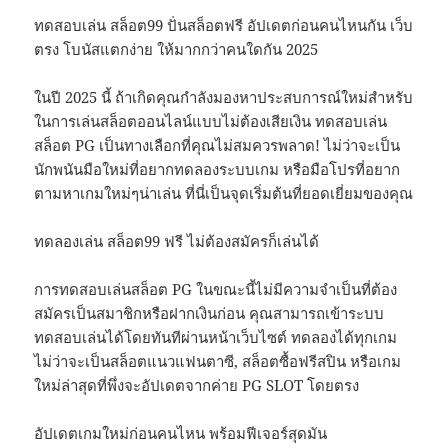
ทดสอบเล่น สล็อต99 ปั่นสล็อตฟรี อัปเดตก่อนคนไหนกัน เว็บ
ตรง โบนัสแตกง่าย ให้มากกว่าคนใดกัน 2025
ในปี 2025 นี้ ถ้าเกิดคุณกำลังมองหาประสบการณ์ใหม่สำหรับ
ในการเล่นสล็อตออนไลน์แบบไม่ต้องเสียเงิน ทดสอบเล่น
สล็อต PG เป็นทางเลือกที่คุณไม่สมควรพลาด! ไม่ว่าจะเป็น
นักพนันมือใหม่ที่อยากทดลองระบบเกม หรือมือโปรที่อยาก
ตามหาเกมใหม่ๆน่าเล่น ที่นี่เป็นจุดเริ่มต้นที่ยอดเยี่ยมของคุณ
ทดลองเล่น สล็อต99 ฟรี ไม่ต้องสมัครก็เล่นได้
การทดสอบเล่นสล็อต PG ในขณะนี้ไม่มีความจำเป็นที่ต้อง
สมัครเป็นสมาชิกหรือฝากเงินก่อน คุณสามารถเข้าระบบ
ทดสอบเล่นได้โดยทันทีผ่านหน้าเว็บไซต์ ทดลองได้ทุกเกม
ไม่ว่าจะเป็นสล็อตแนวแฟนตาซี, สล็อตซื้อฟรีสปิน หรือเกม
ใหม่ล่าสุดที่พึ่งจะอัปเดตจากค่าย PG SLOT โดยตรง
อัปเดตเกมใหม่ก่อนคนไหน พร้อมฟีเจอร์สุดมัน