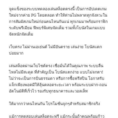
จุดแข็งของระบบทดลองเล่นสล็อตตรงนี้ เป็นการอัปเดตเกม
ใหม่จากค่าย PG โดยตลอด ทำให้ท่านไม่พลาดทุกจังหวะใน
การสัมผัสเกมใหม่ก่อนคนไหนกันแน่ ทุกเกมมาพร้อมกราฟิก
ระดับพรีเมียม ฟีพบร์พิเศษจัดเต็ม รวมทั้งโบนัสในเกมแบบ
จัดหนักจัดเต็ม
เว็บตรง ไม่ผ่านเอเย่นต์ ไม่มีอันตราย เล่นง่าย โบนัสแตก
บ่อยมาก
เล่นสล็อตผ่านเว็บไซต์ตรง เชื่อมั่นได้ในคุณภาพ ระบบลื่น
ไหลไม่มีสะดุด ที่สำคัญเป็น โบนัสแตกง่าย แบบไม่จกตา!
ไม่ว่าจะเป็นการปั่นธรรมดา หรือการซื้อฟรีสปิน โอกาสรับ
แจ็กเพียงพอตมีให้ลุ้นตลอดระยะเวลา พร้อมระบบฝาก-ถอน
อัตโนมัติที่เร็วไว รองรับทุกธนาคารและวอลเล็ท
ให้มากกว่าคนไหนกัน โปรโมชั่นจุกๆสำหรับสมาชิกจริง
แม้การทดสอบเล่นสล็อตจะฟรี แม้กระนั้นถ้าคุณพร้อมก้าว