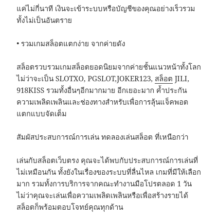
แค่ไม่กี่นาที เงินจะเข้าระบบหรือบัญชีของคุณอย่างเร็วรวม
ทั้งไม่เป็นอันตราย
• รวมเกมสล็อตแตกง่าย จากค่ายดัง
สล็อตรวบรวมเกมสล็อตยอดนิยมจากค่ายชั้นแนวหน้าทั้งโลก
ไม่ว่าจะเป็น SLOTXO, PGSLOT,JOKER123,
สล็อต
JILI,
918KISS รวมทั้งอื่นๆอีกมากมาย อีกเยอะมาก ค้ำประกัน
ความเพลิดเพลินและช่องทางสำหรับเพื่อการลุ้นแจ็คพอต
แตกแบบจัดเต็ม
สัมผัสประสบการณ์การเล่น ทดลองเล่นสล็อต ที่เหนือกว่า
เล่นกับสล็อตเว็บตรง คุณจะได้พบกับประสบการณ์การเล่นที่
ไม่เหมือนกัน ทั้งยังในเรื่องของระบบที่ลื่นไหล เกมที่มีให้เลือก
มาก รวมทั้งการบริการจากคณะทำงานมือโปรตลอด 1 วัน
ไม่ว่าคุณจะเล่นเพื่อความเพลิดเพลินหรือเพื่อสร้างรายได้
สล็อตก็พร้อมตอบโจทย์คุณทุกด้าน