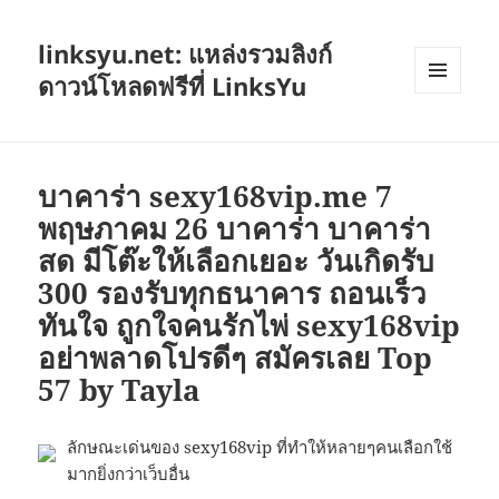
linksyu.net: แหล่งรวมลิงก์
ดาวน์โหลดฟรีที่ LinksYu
เมนู
และวิด
เจ็ต
บาคาร่า sexy168vip.me 7
พฤษภาคม 26 บาคาร่า บาคาร่า
สด มีโต๊ะให้เลือกเยอะ วันเกิดรับ
300 รองรับทุกธนาคาร ถอนเร็ว
ทันใจ ถูกใจคนรักไพ่ sexy168vip
อย่าพลาดโปรดีๆ สมัครเลย Top
57 by Tayla
ลักษณะเด่นของ sexy168vip ที่ทำให้หลายๆคนเลือกใช้
มากยิ่งกว่าเว็บอื่น