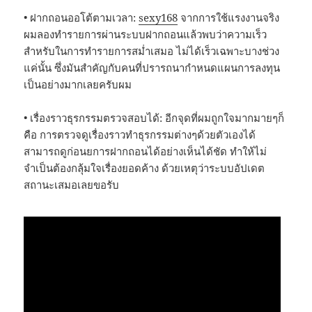
• ฝากถอนออโต้ตามเวลา:
sexy168
จากการใช้แรงงานจริง
ผมลองทำรายการผ่านระบบฝากถอนแล้วพบว่าความเร็ว
สำหรับในการทำรายการสม่ำเสมอ ไม่ได้เร็วเฉพาะบางช่วง
แค่นั้น ซึ่งมันสำคัญกับคนที่ปรารถนากำหนดแผนการลงทุน
เป็นอย่างมากเลยครับผม
• เรื่องราวธุรกรรมตรวจสอบได้: อีกจุดที่ผมถูกใจมากมายๆก็
คือ การตรวจดูเรื่องราวทำธุรกรรมต่างๆด้วยตัวเองได้
สามารถดูก่อนยการฝากถอนได้อย่างเห็นได้ชัด ทำให้ไม่
จำเป็นต้องกลุ้มใจเรื่องยอดค้าง ด้วยเหตุว่าระบบอัปเดต
สถานะเสมอเลยขอรับ