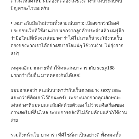
ดาวน์โหลดใหม่ ผมลองทดลองในช่วงต่างๆก็ไม่ประสบพบ
ปัญหาอะไรเลยครับ
• เหมาะกับมือใหม่รวมทั้งสายเล่นยาว: เนื่องจากว่ามีองค์
ประกอบเว็บที่ใช้งานง่าย นอกจากลูกค้าประจำแล้ว ผมรู้สึก
ว่ามือใหม่ที่เพิ่งจะเล่นบาคาร่าได้ไม่นานก็น่าจะใช้งานเว็บ
ตรงของพวกเราได้อย่างสบายใจแน่ๆ ใช้งานง่าย ไม่ยุ่งยาก
แน่ๆ
เหตุผลอีกมากมายที่ทำให้คนเล่นบาคาร่ากับ sexy168
มากกว่าเว็บอื่น มาทดลองกันได้เลย!
ผมบอกเลยว่า คนเล่นบาคาร่ากับเว็บตรงอย่าง sexy เยอะ
แยะกว่าที่คิดเอาไว้อีกนะครับ เพราะนอกจากคุณลักษณะ
เด่นต่างๆที่ผมพบและสัมผัสด้วยตัวเอง ไม่ว่าจะคือเรื่องของ
ภาพสตรีมที่ลื่นไหล ระบบการคลังที่ไม่อ้อมค้อมแล้วก็ใช้งาน
ง่าย
รวมถึงหน้าเว็บ บาคาร่า ที่ดีไซน์มาเป็นอย่างดี ทั้งหมดทั้ง