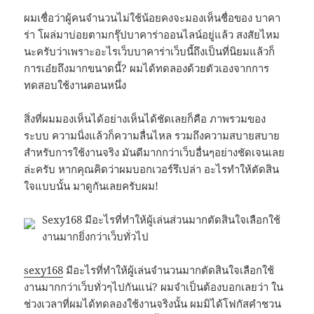
ผมเชื่อว่าผู้คนจำนวนไม่ใช้น้อยคงจะมองเห็นชื่อของ บาคา
ร่า โผล่มาบ่อยตามกรุ๊ปบาคาร่าออนไลน์อยู่แล้ว สงสัยไหม
นะครับว่าเพราะอะไรเว็บบาคาร่าเว็บนี้ถึงเป็นที่นิยมแล้วก็
การเอ๋ยถึงมากขนาดนี้? ผมได้ทดลองด้วยตัวเองจากการ
ทดสอบใช้งานตอนหนึ่ง
สิ่งที่ผมมองเห็นได้อย่างเห็นได้ชัดเลยก็คือ ภาพรวมของ
ระบบ ความนิ่งแล้วก็ความลื่นไหล รวมถึงความสบายสบาย
สำหรับการใช้งานจริง มันดีมากกว่าเว็บอื่นๆอย่างชัดเจนเลย
ล่ะครับ หากคุณคิดว่าผมบอกเวอร์รึเปล่า อะไรทำให้ตัดสิน
ใจแบบนั้น มาดูกันเลยครับผม!
Sexy168 มีอะไรที่ทำให้ผู้เล่นส่วนมากตัดสินใจเลือกใช้
งานมากยิ่งกว่าเว็บทั่วไป
sexy168
มีอะไรที่ทำให้ผู้เล่นจำนวนมากตัดสินใจเลือกใช้
งานมากกว่าเว็บทั่วๆไปกันแน่? ผมจำเป็นต้องบอกเลยว่า ใน
ช่วงเวลาที่ผมได้ทดลองใช้งานจริงนั้น ผมมิได้โฟกัสคำชวน