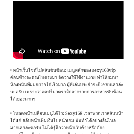
• หน้าเว็บไซต์ไม่สลับซับซ้อน: เมนูหลักของ sexy168vip
ค่อนข้างจะตรงไปตรงมา จัดวางให้ใช้งานง่าย ทำให้ผมหา
ห้องพนันที่ผมอยากได้เร็วมาก ผู้ที่เล่นประจำจะยิ่งชอบเลยล่ะ
นะครับ เพราะว่าลดปริมาตรกจิกจากรายการอาหารซับซ้อน
ได้เยอะมากๆ
• โหลดหน้าเปลี่ยนเมนูได้ไว: Sexy168 เวลาพวกเราสลับหน้า
ได้แก่ สลับหน้าเพิ่มเงินไปหน้าเกม มันทำได้อย่างลื่นไหล
มากเลยล่ะขอรับ ไม่ได้รู้สึกว่าหน้าเว็บค้างหรือต้อง