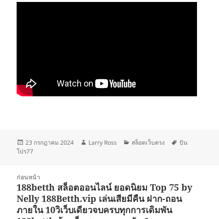
เขียน
ผู้
หมวด
ป้าย
23 กรกฎาคม 2024
Larry Ross
สล็อตเว็บตรง
ปัน
เมื่อ
เขียน
หมู่
กำกับ
โปร77
แนะแนว
ก่อนหน้า
เรื่อง
188betth สล็อตออนไลน์ ยอดนิยม Top 75 by
เรื่อง
Nelly 188Betth.vip เล่นเสียมีคืน ฝาก-ถอน
ก่อน
ภายใน 10วิเว็บเดียวจบครบทุกการเดิมพัน
หน้า: