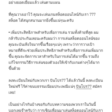
อย่างยอดเยี่ยมแล้ว เล่นตามแผน
ที่คุณวางเอาไว้ คุณจะเล่นเกมสล็อตออนไลน์กับเรา 777
สล็อต ได้สนุกสนานมากยิ่งขึ้นแน่ๆนะครับ
• เพิ่มประสิทธิภาพสำหรับเพื่อการเล่น รวมทั้งท้ายที่สุด ผม
กล้ารับประกันเลยนะครับผมว่า การเล่นสล็อตออนไลน์ของ
คุณจะบันเทิงใจมากขึ้นเรื่อยๆแน่ๆ เพราะว่าการวางเป้า
หมายที่ดีจะช่วยเพิ่มประสิทธิภาพสำหรับเพื่อการเล่นเพิ่มมาก
ขึ้น คุณจะจัดการเวลาสำหรับในการเล่นได้มากขึ้น รวมถึง
แก้ไขกรรมวิธีการเล่นของตัวเองให้เข้ากับเกมต่างๆได้มาก
ขึ้นด้วย
ลงทะเบียนใหม่กับพวกเรา ปันโปร77 ได้แล้ววันนี้ ลงทะเบียน
ใหม่ฟรี ไร้ค่าขนบธรรมเนียมประเพณีแน่ๆ
ปันโปร77
สมัคร
เลย!
เป็นอย่างไรกันบ้างขอรับกับบทความของพวกเราในวันนี้
บอกเลยจ๊าครับว่า การเชิญเพื่อนมาเล่นสล็อตออนไลน์กับเรา