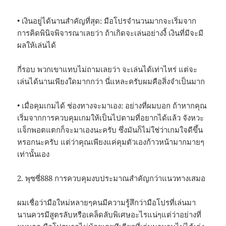
• เงินอยู่ได้นานสำคัญที่สุด: มือโปรจำนวนมากจะเริ่มจาก
การคิดพินิจพิจารณาเลยว่า ถ้าเกิดจะเล่นอย่างงี้ เงินที่มีจะมี
ผลให้เล่นได้
กี่รอบ พวกเขาแทบไม่ถามเลยว่า จะเล่นได้เท่าไหร่ แต่จะ
เล่นได้นานเพียงใดมากกว่า นี่แหละครับผมคือสิ่งจำเป็นมาก
• เมื่อคุมเกมได้ ช่องทางจะมาเอง: อย่างที่ผมบอก ถ้าหากคุณ
เริ่มจากการควบคุมเกมให้เป็นไปตามที่อยากได้แล้ว จังหวะ
แจ็กพอตแตกก็จะมาเองนะครับ ซึ่งมันก็ไม่ใช่ว่าเกมใจดีขึ้น
หรอกนะครับ แต่ว่าคุณเพียงแค่คุมตัวเองก้าวหน้ามากมายๆ
เท่านั้นเอง
2. พุซซี่888 การควบคุมงบประมาณสำคัญกว่าแนวทางเสมอ
ผมเชื่อว่ามือใหม่หลายๆคนมีความรู้สึกว่ามือโปรที่เล่นมา
นานควรมีสูตรลับหรือเคล็ดลับพิเศษอะไรแน่ๆแต่ว่าอย่างที่