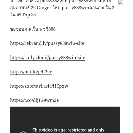
ทางเข้า คาสิโน pussy888win pussy888win.site 18
กุมภาพันธ์ 26 Ginger ใหม่ pussy888winถอนภายใน 3
วินาที Top 34
ขอขอบคุณเว็บ
พุซซี่888
https://rebrand.ly/pussy888win-site
https://cutly.cloud/pussy888win-site
https://bitt.to/jeh3ve
https://shorturl.asia/HCpxw
https://t.co/dljIG9wm2e