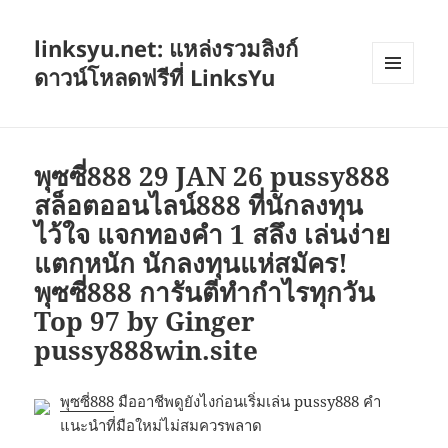
linksyu.net: แหล่งรวมลิงก์
ดาวน์โหลดฟรีที่ LinksYu
เมนู
และวิด
เจ็ต
พุซซี่888 29 JAN 26 pussy888
สล็อตออนไลน์888 ที่นักลงทุน
ไว้ใจ แจกทองคำ 1 สลึง เล่นง่าย
แตกหนัก นักลงทุนแห่สมัคร!
พุซซี่888 การันตีทำกำไรทุกวัน
Top 97 by Ginger
pussy888win.site
พุซซี่888
มืออาชีพดูยังไงก่อนเริ่มเล่น pussy888 คำ
แนะนำที่มือใหม่ไม่สมควรพลาด