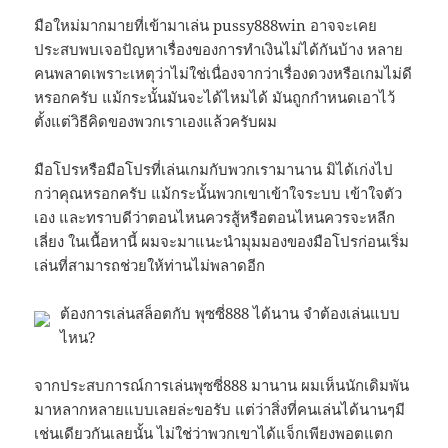
มือใหม่มากมายที่เข้ามาเล่น pussy888win อาจจะเคย
ประสบพบเจอปัญหาเรื่องของการทำเงินไม่ได้กันบ้าง หลาย
คนพลาดเพราะเหตุว่าไม่ใช่เนื่องจากว่าเรื่องดวงหรือเกมไม่ดี
หรอกครับ แม้กระนั้นมันจะได้ไหมได้ มันถูกกำหนดเอาไว้
ตั้งแต่วิธีคิดของพวกเราเองแล้วครับผม
มือโปรหรือมือโปรที่เล่นเกมกับพวกเรามานาน มิได้เก่งไป
กว่าคุณหรอกครับ แม้กระนั้นพวกเขาเข้าใจระบบ เข้าใจตัว
เอง และทราบดีว่าตอนไหนควรสู้หรือตอนไหนควรจะหลีก
เลี่ยง ในเนื้อหานี้ ผมจะมาแนะนำมุมมองของมือโปรก่อนเริ่ม
เล่นที่สามารถช่วยให้ท่านไม่พลาดอีก
ต้องการเล่นสล็อตกับ พุซซี่888 ได้นาน จำต้องเล่นแบบ
ไหน?
จากประสบการณ์การเล่นพุซซี่888 มานาน ผมเห็นนักเดิมพัน
มาหลากหลายแบบเลยล่ะขอรับ แต่ว่าสิ่งที่คนเล่นได้นานๆมี
เช่นเดียวกันเลยนั้น ไม่ใช่ว่าพวกเขาได้แจ็กเพียงพอตแตก