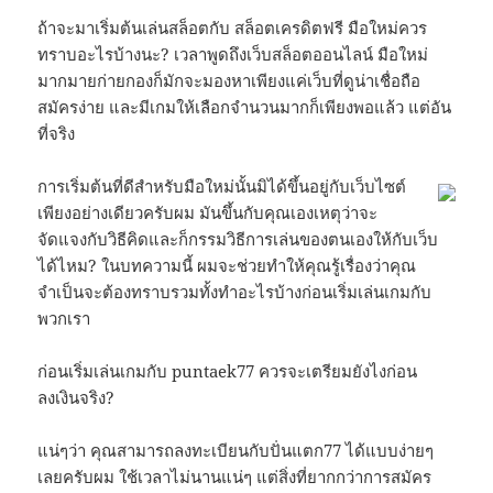
ถ้าจะมาเริ่มต้นเล่นสล็อตกับ สล็อตเครดิตฟรี มือใหม่ควร
ทราบอะไรบ้างนะ? เวลาพูดถึงเว็บสล็อตออนไลน์ มือใหม่
มากมายก่ายกองก็มักจะมองหาเพียงแค่เว็บที่ดูน่าเชื่อถือ
สมัครง่าย และมีเกมให้เลือกจำนวนมากก็เพียงพอแล้ว แต่อัน
ที่จริง
การเริ่มต้นที่ดีสำหรับมือใหม่นั้นมิได้ขึ้นอยู่กับเว็บไซต์
เพียงอย่างเดียวครับผม มันขึ้นกับคุณเองเหตุว่าจะ
จัดแจงกับวิธีคิดและก็กรรมวิธีการเล่นของตนเองให้กับเว็บ
ได้ไหม? ในบทความนี้ ผมจะช่วยทำให้คุณรู้เรื่องว่าคุณ
จำเป็นจะต้องทราบรวมทั้งทำอะไรบ้างก่อนเริ่มเล่นเกมกับ
พวกเรา
ก่อนเริ่มเล่นเกมกับ puntaek77 ควรจะเตรียมยังไงก่อน
ลงเงินจริง?
แน่ๆว่า คุณสามารถลงทะเบียนกับปั่นแตก77 ได้แบบง่ายๆ
เลยครับผม ใช้เวลาไม่นานแน่ๆ แต่สิ่งที่ยากกว่าการสมัคร