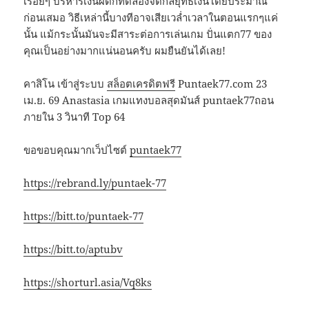
เรื่อยๆ บริหารเงินผิดก็ทดลองจัดกลยุทธ์เงินโดยประมาณ
ก่อนเสมอ วิธีเหล่านี้บางทีอาจเสียเวล่ำเวลาในตอนแรกๆแค่
นั้น แม้กระนั้นมันจะมีสาระต่อการเล่นเกม ปั่นแตก77 ของ
คุณเป็นอย่างมากแน่นอนครับ ผมยืนยันได้เลย!
คาสิโน เข้าสู่ระบบ
สล็อตเครดิตฟรี
Puntaek77.com 23
เม.ย. 69 Anastasia เกมแทงบอลสุดมันส์ puntaek77ถอน
ภายใน 3 วินาที Top 64
ขอขอบคุณมากเว็ปไซต์
puntaek77
https://rebrand.ly/puntaek-77
https://bitt.to/puntaek-77
https://bitt.to/aptubv
https://shorturl.asia/Vq8ks