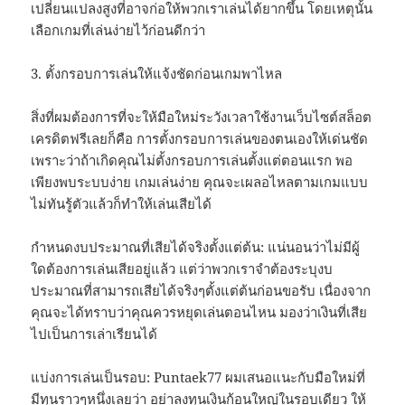
เปลี่ยนแปลงสูงที่อาจก่อให้พวกเราเล่นได้ยากขึ้น โดยเหตุนั้น
เลือกเกมที่เล่นง่ายไว้ก่อนดีกว่า
3. ตั้งกรอบการเล่นให้แจ้งชัดก่อนเกมพาไหล
สิ่งที่ผมต้องการที่จะให้มือใหม่ระวังเวลาใช้งานเว็บไซต์สล็อต
เครดิตฟรีเลยก็คือ การตั้งกรอบการเล่นของตนเองให้เด่นชัด
เพราะว่าถ้าเกิดคุณไม่ตั้งกรอบการเล่นตั้งแต่ตอนแรก พอ
เพียงพบระบบง่าย เกมเล่นง่าย คุณจะเผลอไหลตามเกมแบบ
ไม่ทันรู้ตัวแล้วก็ทำให้เล่นเสียได้
กำหนดงบประมาณที่เสียได้จริงตั้งแต่ต้น: แน่นอนว่าไม่มีผู้
ใดต้องการเล่นเสียอยู่แล้ว แต่ว่าพวกเราจำต้องระบุงบ
ประมาณที่สามารถเสียได้จริงๆตั้งแต่ต้นก่อนขอรับ เนื่องจาก
คุณจะได้ทราบว่าคุณควรหยุดเล่นตอนไหน มองว่าเงินที่เสีย
ไปเป็นการเล่าเรียนได้
แบ่งการเล่นเป็นรอบ: Puntaek77 ผมเสนอแนะกับมือใหม่ที่
มีทุนราวๆหนึ่งเลยว่า อย่าลงทุนเงินก้อนใหญ่ในรอบเดียว ให้