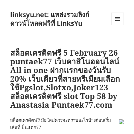
linksyu.net: แหล่งรวมลิงก์
ดาวน์โหลดฟรีที่ LinksYu
เมนู
และวิด
เจ็ต
สล็อตเครดิตฟรี 5 February 26
puntaek77 เว็บคาสิโนออนไลน์
All in one ฝากแรกของวันรับ
20% เว็บเดียวที่สายพรีเมียมเลือก
ใช้Pgslot,Slotxo,Joker123
สล็อตเครดิตฟรี slot Top 58 by
Anastasia Puntaek77.com
สล็อตเครดิตฟรี
มือใหม่ควรจะทราบอะไรบ้างก่อนเริ่ม
เล่นที่ ปั่นแตก77