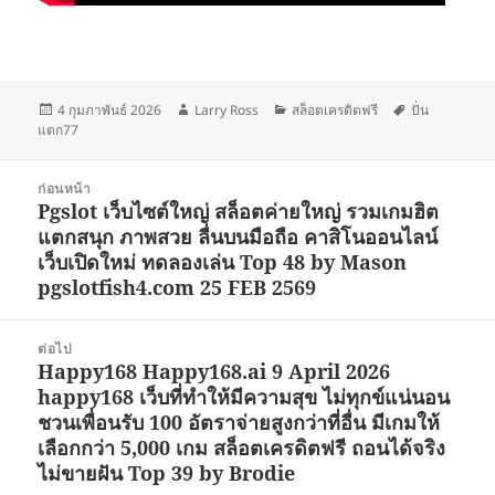
เขียน
ผู้
หมวด
ป้าย
4 กุมภาพันธ์ 2026
Larry Ross
สล็อตเครดิตฟรี
ปั่น
เมื่อ
เขียน
หมู่
กำกับ
แตก77
แนะแนว
ก่อนหน้า
เรื่อง
Pgslot เว็บไซต์ใหญ่ สล็อตค่ายใหญ่ รวมเกมฮิต
เรื่อง
แตกสนุก ภาพสวย ลื่นบนมือถือ คาสิโนออนไลน์
ก่อน
เว็บเปิดใหม่ ทดลองเล่น Top 48 by Mason
หน้า:
pgslotfish4.com 25 FEB 2569
ต่อไป
Happy168 Happy168.ai 9 April 2026
เรื่อง
happy168 เว็บที่ทำให้มีความสุข ไม่ทุกข์แน่นอน
ต่อ
ชวนเพื่อนรับ 100 อัตราจ่ายสูงกว่าที่อื่น มีเกมให้
ไป:
เลือกกว่า 5,000 เกม สล็อตเครดิตฟรี ถอนได้จริง
ไม่ขายฝัน Top 39 by Brodie