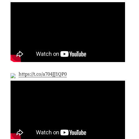
https://t.co/a704JJ1QP0