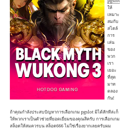
pgslot
ให้
เหมาะ
สมกับ
สไตล์
การ
เล่น
ของ
พวก
เรา
เยอะ
ที่สุด
มาท
ดลอง
กัน!
ถ้าคุณกำลังประสบปัญหาการเลือกเกม pgslot มิได้สักทีล่ะก็
ให้พวกเราเป็นตัวช่วยที่ยอดเยี่ยมของคุณสิครับ การเลือกเกม
สล็อตให้สมควรบน สล็อต666 ไม่ใช่เรื่องยากเลยครับผม