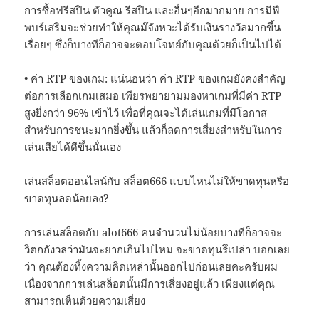
การซื้อฟรีสปิน ตัวคูณ รีสปิน และอื่นๆอีกมากมาย การมีฟี
พบร์เสริมจะช่วยทำให้คุณม๊จังหวะได้รับเงินรางวัลมากขึ้น
เรื่อยๆ ซึ่งก็บางทีก็อาจจะตอบโจทย์กับคุณด้วยก็เป็นไปได้
• ค่า RTP ของเกม: แน่นอนว่า ค่า RTP ของเกมยังคงสำคัญ
ต่อการเลือกเกมเสมอ เพียรพยายามมองหาเกมที่มีค่า RTP
สูงยิ่งกว่า 96% เข้าไว้ เพื่อที่คุณจะได้เล่นเกมที่มีโอกาส
สำหรับการชนะมากยิ่งขึ้น แล้วก็ลดการเสี่ยงสำหรับในการ
เล่นเสียได้ดีขึ้นนั่นเอง
เล่นสล็อตออนไลน์กับ สล็อต666 แบบไหนไม่ให้ขาดทุนหรือ
ขาดทุนลดน้อยลง?
การเล่นสล็อตกับ alot666 คนจำนวนไม่น้อยบางทีก็อาจจะ
วิตกกังวลว่ามันจะยากเกินไปไหม จะขาดทุนรึเปล่า บอกเลย
ว่า คุณต้องทิ้งความคิดเหล่านั้นออกไปก่อนเลยคะครับผม
เนื่องจากการเล่นสล็อตนั้นมีการเสี่ยงอยู่แล้ว เพียงแต่คุณ
สามารถเห็นด้วยความเสี่ยง