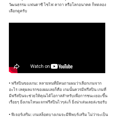
วัฒนธรรม แฟนตาซี ไซไฟ คาถา หรือโลกอนาคต ก็ทดลอง
เลือกดูครับ
• ฟรีสปินของเกม: หลายหนที่มีคนถามผมว่าเลือกเกมจาก
อะไร เหตุผลแรกของผมเลยก็คือ เกมนั้นควรมีฟรีสปิน เกมที่
มีฟรีสปินจะช่วยให้คุณได้โอกาสสำหรับเพื่อการชนะเยอะขึ้น
เรื่อยๆ ยิ่งเกมไหนแจกฟรีสปินไวๆล่ะก็ ยิ่งน่าเล่นเลยล่ะขอรับ
• ฟีเจอร์เสริม: เกมสล็อตบางเกมจะมีฟีพบร์เสริม ไม่ว่าจะเป็น