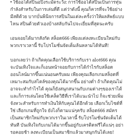
• ใช้ออโต้สปินอปิ้งระมัดระวัง: การใช้ออโต้สปินเป็นการทุ่น
กำลังสำหรับในการเล่นที่ดี แต่ว่าดังนี้ คุณก็ควรที่จะใช้อย่าง
มีสติด้วย บากบั่นพินิจการสปินในแต่ละครั้งว่าให้ผลลัพธ์แบบ
ไหน สปินด้วยตัวเองบ้างสลับกันไปจะเยี่ยมที่สุดนะครับ
เอนจอยได้มากสังกัด สล็อต666 เพียงแต่ลงทะเบียนใหม่กับ
พวกเราเวลานี้ รับโปรโมชั่นจัดเต็มล้นหลามได้ทันที!
บอกเลยว่า ถ้าเกิดคุณเลือกใช้บริการกับเรา alot666 คุณ
จะบันเทิงใจและก็เอนหน้าจอยกับการได้กำไรกับสล็อต
ออนไลน์มากขึ้นแน่นอนครับผม เพียงคุณเลือกเกมสล็อตที่
เหมาะสมกับสไตล์ของคุณได้มากขึ้น อย่างต่ำ ถ้าเกิดคุณไม่
อาจจะทำกำไรได้ คุณก็ยังสนุกสนานกับเกมต่างๆของเราได้
และก็การเล่นโดยใช้เคล็ดวิธีที่เราได้แนะนำไป ก็จะช่วยเพิ่ม
จังหวะสำหรับการทำเงินให้กับคุณได้อีกด้วย เลือกเว็บไซต์ที่
ใช่ เลือกเกมที่ถูกใจ ยังไงก็ตามแน่ๆครับ สล็อต666 สมัคร
เป็นสมาชิกใหม่กับพวกเราในเวลานี้ รับโปรโมชั่นจัดเต็มได้
ทันที บันเทิงใจกับเกมได้มากขึ้นอยู่กับเครดิตฟรีได้แน่ๆ อย่า
รอคอยช้า ลงทะเบียนเป็นสมาชิกแล้วมาสนุกกันได้เลย!