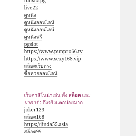
fullslotpg
live22
ดูหนัง
ดูหนังออนไลน์
ดูหนังออนไลน์
ดูหนังฟรี
pgslot
https://www.punpro66.tv
https://www.sexy168.vip
สล็อตเว็บตรง
ซื้อหวยออนไลน์
เว็บคาสิโนน่าเล่น ทั้ง
สล็อต
และ
บาคาร่า
ตึงจริงแตกบ่อยมาก
joker123
สล็อต168
https://jinda55.asia
สล็อต99