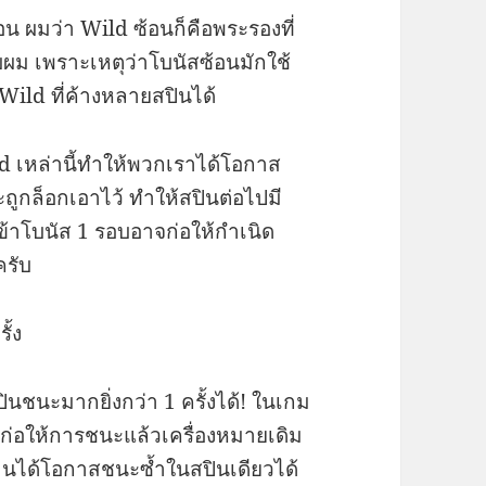
 ผมว่า Wild ซ้อนก็คือพระรองที่
ผม เพราะเหตุว่าโบนัสซ้อนมักใช้
 Wild ที่ค้างหลายสปินได้
d เหล่านี้ทำให้พวกเราได้โอกาส
กล็อกเอาไว้ ทำให้สปินต่อไปมี
ข้าโบนัส 1 รอบอาจก่อให้กำเนิด
ครับ
ั้ง
ปินชนะมากยิ่งกว่า 1 ครั้งได้! ในเกม
นจะก่อให้การชนะแล้วเครื่องหมายเดิม
นได้โอกาสชนะซ้ำในสปินเดียวได้