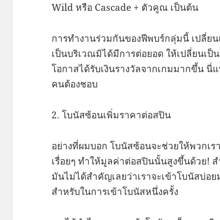
Wild หรือ Cascade + ตัวคูณ เป็นต้น
การทำงานร่วมกันของฟีพบร์กลุ่มนี้ เปลี่ย
เป็นบริเวณมิได้มีการต่อยอด ให้เปลี่ยนเป็
โอกาสได้รับเงินรางวัลจากเกมมากขึ้น นี่
คนต้องชอบ
2. โบนัสซ้อนเพิ่มราคาต่อสปิน
อย่างที่ผมบอก โบนัสซ้อนจะช่วยให้พวกเรา
เรื่อยๆ ทำให้มูลค่าต่อสปินนั้นสูงขึ้นด้วย
มันไม่ได้สำคัญเลยว่าเราจะเข้าโบนัสบ่อยม
สำหรับในการเข้าโบนัสหนึ่งครั้ง