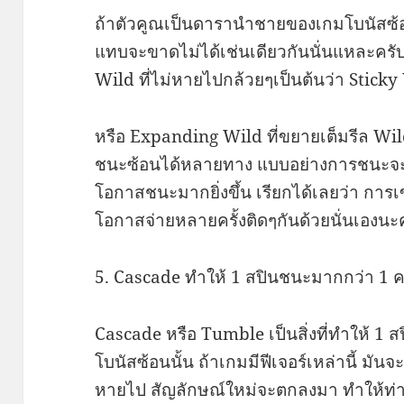
ถ้าตัวคูณเป็นดารานำชายของเกมโบนัสซ้อน
แทบจะขาดไม่ได้เช่นเดียวกันนั่นแหละครับ
Wild ที่ไม่หายไปกล้วยๆเป็นต้นว่า Sticky
หรือ Expanding Wild ที่ขยายเต็มรีล Wil
ชนะซ้อนได้หลายทาง แบบอย่างการชนะจะถู
โอกาสชนะมากยิ่งขึ้น เรียกได้เลยว่า การเ
โอกาสจ่ายหลายครั้งติดๆกันด้วยนั่นเองนะ
5. Cascade ทำให้ 1 สปินชนะมากกว่า 1 คร
Cascade หรือ Tumble เป็นสิ่งที่ทำให้ 1 ส
โบนัสซ้อนนั้น ถ้าเกมมีฟีเจอร์เหล่านี้ มั
หายไป สัญลักษณ์ใหม่จะตกลงมา ทำให้ท่า