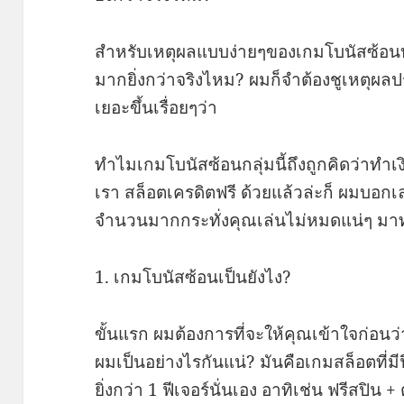
สำหรับเหตุผลแบบง่ายๆของเกมโบนัสซ้อนบน
มากยิ่งกว่าจริงไหม? ผมก็จำต้องชูเหตุผ
เยอะขึ้นเรื่อยๆว่า
ทำไมเกมโบนัสซ้อนกลุ่มนี้ถึงถูกคิดว่าทำเง
เรา สล็อตเครดิตฟรี ด้วยแล้วล่ะก็ ผมบอกเ
จำนวนมากกระทั่งคุณเล่นไม่หมดแน่ๆ มา
1. เกมโบนัสซ้อนเป็นยังไง?
ขั้นแรก ผมต้องการที่จะให้คุณเข้าใจก่
ผมเป็นอย่างไรกันแน่? มันคือเกมสล็อตที่ม
ยิ่งกว่า 1 ฟีเจอร์นั่นเอง อาทิเช่น ฟรีสปิน +