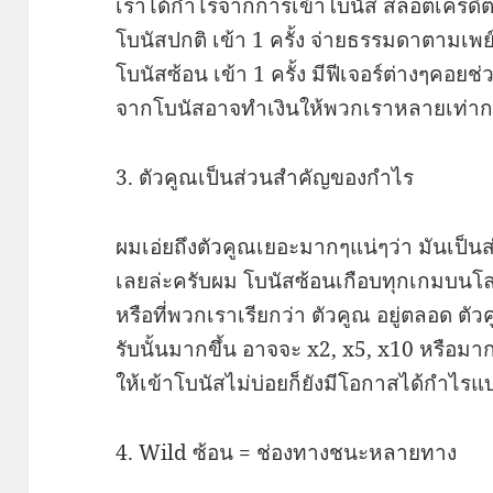
เราได้กำไรจากการเข้าโบนัส สล็อตเครดิตฟ
โบนัสปกติ เข้า 1 ครั้ง จ่ายธรรมดาตามเพย์
โบนัสซ้อน เข้า 1 ครั้ง มีฟีเจอร์ต่างๆคอยช
จากโบนัสอาจทำเงินให้พวกเราหลายเท่ากว่
3. ตัวคูณเป็นส่วนสำคัญของกำไร
ผมเอ่ยถึงตัวคูณเยอะมากๆแน่ๆว่า มันเ
เลยล่ะครับผม โบนัสซ้อนเกือบทุกเกมบนโลกย่
หรือที่พวกเราเรียกว่า ตัวคูณ อยู่ตลอด ตั
รับนั้นมากขึ้น อาจจะ x2, x5, x10 หรือมากยิ่
ให้เข้าโบนัสไม่บ่อยก็ยังมีโอกาสได้กำไรแบ
4. Wild ซ้อน = ช่องทางชนะหลายทาง