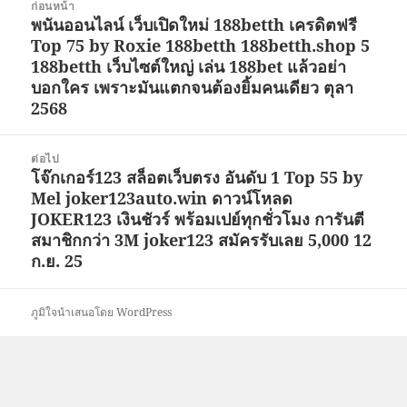
ก่อนหน้า
เรื่อง
พนันออนไลน์ เว็บเปิดใหม่ 188betth เครดิตฟรี
เรื่อง
Top 75 by Roxie 188betth 188betth.shop 5
ก่อน
188betth เว็บไซต์ใหญ่ เล่น 188bet แล้วอย่า
หน้า:
บอกใคร เพราะมันแตกจนต้องยิ้มคนเดียว ตุลา
2568
ต่อไป
โจ๊กเกอร์123 สล็อตเว็บตรง อันดับ 1 Top 55 by
เรื่อง
Mel joker123auto.win ดาวน์โหลด
ต่อ
JOKER123 เงินชัวร์ พร้อมเปย์ทุกชั่วโมง การันตี
ไป:
สมาชิกกว่า 3M joker123 สมัครรับเลย 5,000 12
ก.ย. 25
ภูมิใจนำเสนอโดย WordPress