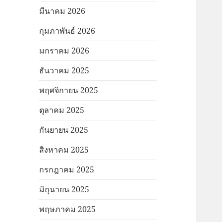
มีนาคม 2026
กุมภาพันธ์ 2026
มกราคม 2026
ธันวาคม 2025
พฤศจิกายน 2025
ตุลาคม 2025
กันยายน 2025
สิงหาคม 2025
กรกฎาคม 2025
มิถุนายน 2025
พฤษภาคม 2025