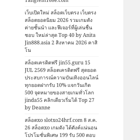
Tangtem168e.com
เว็บเปิดใหม่ สล็อตเว็บตรง เว็บตรง
สล็อตยอดนิยม 2026 รวมเกมดัง
ค่ายชั้นนำ และฟีเจอร์ที่ผู้เล่นชื่น
ชอบ ใหม่ล่าสุด Top 40 by Anita
Jin888.asia 2 สิงหาคม 2026 คาสิ
โน
สล็อตเครดิตฟรี jin55.guru 15
JUL 2569 สล็อตเครดิตฟรี สุดยอด
ประสบการณ์ความบันเทิงออนไลน์
ทุกยอดฝากรับ 10% แจกวันเกิด
500 จุดหมายของสายเกมทั่วโลก
jinda55 คลิกเดียวเริ่มได้ Top 27
by Deanne
สล็อตxo slotxo24hrf.com 8 ส.ค.
26 สล็อตxo เกมดัง ได้ตังค์แน่นอน
โปรโมชั่นพิเศษ 199 รับ 500 ตอบ