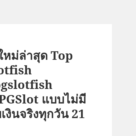
 ใหม่ล่าสุด Top
otfish
gslotfish
PGSlot แบบไม่มี
ับเงินจริงทุกวัน 21