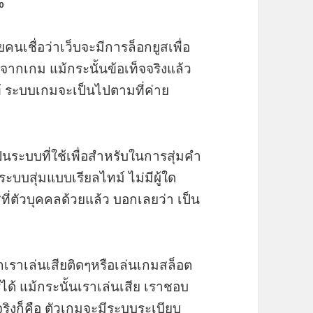
%
ยคนเชื่อว่าเว็บจะมีการล็อกยูสเพื่อ
จากเกม แม้กระนั้นข้อเท็จจริงแล้ว
ท้ ระบบเกมจะเป็นไปตามที่ค่าย
นระบบที่ใช้เพื่อสำหรับในการสุ่มคำ
ะบบสุ่มแบบเรียลไทม์ ไม่มีผู้ใด
ี่ตัวบุคคลด้วยแล้ว บอกเลยว่า เป็น
วกเราเล่นเสียติดๆหรือเล่นเกมสล็อต
รได้ แม้กระนั้นเราเล่นเสีย เราชอบ
ริงก็คือ ตัวเกมจะมีระบบระเบียบ