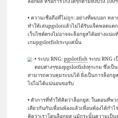
ล็อกผล หรือการโกงใดๆก็ตามทั้งปวง 100
• ความเชื่อถือที่ไม่ถูก: อย่างที่ผมบอก หลา
ทำให้เล่นpgslotแล้วไม่ได้รับแจ็คพอตแตก
เว็บไซต์ตรงไม่อาจจะล็อกยูสได้อย่างแน่แ
เกมpgslotfishระบุแค่นั้น
• ระบบ RNG:
pgslotfish
ระบบ RNG เป็
ตอบต่างๆของpgslotfishทุกเกม ซึ่งเป็นร
สามารถควบคุมระบบได้ ยิ่งเป็นการล็อกยูสท
ไปไม่ได้แน่นอนขอรับ
• ตัวการที่ทำให้คิดว่าล็อกยูส: ในตอนที่พ
เดียวกันกับเพื่อนพ้องแล้วเพื่อนพ้องได้กำไ
คิดว่าเราโดนล็อกยูส แม้กระนั้นความเป็นจ