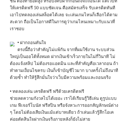
ชั้น ต้องทำยอดสูง หรือบังคับฝากก่อนถึงจะถอนได้ แต่เว็บที่
ให้เครดิตฟรี 50 แบบชัดเจน คือสมัครเสร็จ รับเครดิตทันที
เอาไปทดลองเล่นสล็อตได้เลย จะเล่นเกมไหนก็เลือกได้ตาม
สะดวก ถือเป็นโอกาสดีในการดูว่าเกมไหนเหมาะกับแนวที่
เราชอบ
• ฝากถอนทันใจ
ตรงนี้ถือว่าสำคัญไม่แพ้กัน จากที่ผมใช้งาน ระบบส่วน
ใหญ่เป็นออโต้ทั้งหมด ฝากเงินเข้าเร็วภายในไม่กี่วินาที ไม่
ต้องแจ้งสลิป ไม่ต้องรอแอดมิน และที่สำคัญคือเวลาถอน ถ้า
ทำตามเงื่อนไขครบ เงินก็เข้าบัญชีไวมาก บางครั้งไม่ถึงนาที
ด้วยซ้ำ ทำให้รู้สึกมั่นใจว่าเว็บมีความพร้อมและถอนจริง
• ทดลองเล่น เครดิตฟรี ฟรีด้วยเครดิตฟรี
ช่วยลดความกังวลไปได้เยอะ เราได้เรียนรู้วิธีเล่น ดูรูปแบบ
เกม ฟีเจอร์โบนัส ฟรีสปิน หรือจังหวะการออกสัญลักษณ์ต่าง
ๆ โดยไม่ต้องเสียเงินแม้แต่บาทเดียว ถ้าเล่นแล้วรู้สึกโอเค
ค่อยตัดสินใจฝากเงินจริงภายหลังก็ยังไม่สาย