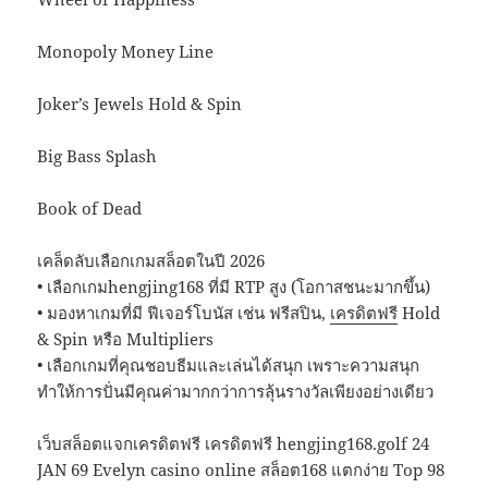
Monopoly Money Line
Joker’s Jewels Hold & Spin
Big Bass Splash
Book of Dead
เคล็ดลับเลือกเกมสล็อตในปี 2026
• เลือกเกมhengjing168 ที่มี RTP สูง (โอกาสชนะมากขึ้น)
• มองหาเกมที่มี ฟีเจอร์โบนัส เช่น ฟรีสปิน,
เครดิตฟรี
Hold
& Spin หรือ Multipliers
• เลือกเกมที่คุณชอบธีมและเล่นได้สนุก เพราะความสนุก
ทำให้การปั่นมีคุณค่ามากกว่าการลุ้นรางวัลเพียงอย่างเดียว
เว็บสล็อตแจกเครดิตฟรี เครดิตฟรี hengjing168.golf 24
JAN 69 Evelyn casino online สล็อต168 แตกง่าย Top 98