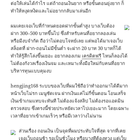
ต่อให้เล่นได้กำไร แต่ถ้าถอนเงินยาก หรือขั้นตอนยุ่งยาก ก็
ทำให้หงุดหงิดและไม่อยากกลับมาเล่นอีก
ผมเคยเจอเว็บที่กำหนดยอดฝากขั้นต่ำสูง บางเว็บต้อง
ฝาก 300–500 บาทขึ้นไป ซึ่งสำหรับคนที่อยากลองเล่น
หรือมีงบจำกัด ถือว่าไม่ตอบโจทย์เลย แต่พอได้มาเจอเว็บ
สล็อตที่ ฝาก-ถอนไม่มีขั้นต่ำ จะฝาก 20 บาท 30 บาทก็ได้
ทำให้รู้สึกโล่งขึ้นเยอะ อยากลองเกม
เครดิตฟรี
ไหนก็ลองได้
ไม่ต้องกังวลเรื่องเงินจม และเหมาะทั้งมือใหม่กับคนที่อยาก
บริหารทุนแบบคุมงบ
hengjing168 ระบบของเว็บที่ผมใช้ถือว่าทำออกมาได้ดีมาก
หน้าเว็บไม่รก เมนูชัดเจน ฝากเงินแค่ไม่กี่ขั้นตอน โอนเสร็จ
เงินเข้าเกมแทบจะทันที ไม่ต้องแจ้งสลิป ไม่ต้องรอแอดมิน
ตรวจสอบ ซึ่งตรงนี้ช่วยประหยัดเวลาไปเยอะมาก โดยเฉพาะ
เวลาที่อยากเข้าเกมเร็วๆ หรือมีเวลาว่างไม่นาน
ส่วนเรื่อง ถอนเงิน เป็นจุดที่ผมประทับใจที่สุด จากที่เคย
เจอเว็บถอนช้า รอเป็นชั่วโมง หรือบางทีต้องทวง แต่เว็บ