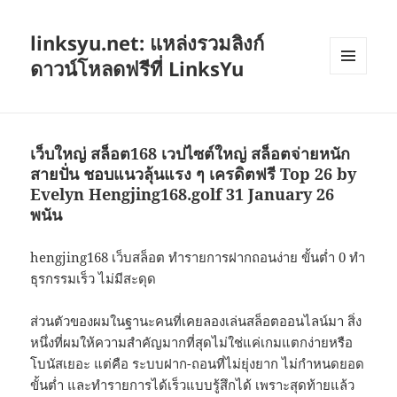
linksyu.net: แหล่งรวมลิงก์
ดาวน์โหลดฟรีที่ LinksYu
เมนู
และวิด
เจ็ต
เว็บใหญ่ สล็อต168 เวปไซต์ใหญ่ สล็อตจ่ายหนัก
สายปั่น ชอบแนวลุ้นแรง ๆ เครดิตฟรี Top 26 by
Evelyn Hengjing168.golf 31 January 26
พนัน
hengjing168 เว็บสล็อต ทำรายการฝากถอนง่าย ขั้นต่ำ 0 ทำ
ธุรกรรมเร็ว ไม่มีสะดุด
ส่วนตัวของผมในฐานะคนที่เคยลองเล่นสล็อตออนไลน์มา สิ่ง
หนึ่งที่ผมให้ความสำคัญมากที่สุดไม่ใช่แค่เกมแตกง่ายหรือ
โบนัสเยอะ แต่คือ ระบบฝาก-ถอนที่ไม่ยุ่งยาก ไม่กำหนดยอด
ขั้นต่ำ และทำรายการได้เร็วแบบรู้สึกได้ เพราะสุดท้ายแล้ว