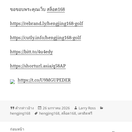
ขอขอบพระคุณเว็บ
สล็อต168
https://rebrand.ly/hengjing168-golf
https://cutly.info/hengjing168-golf
https://bitt.to/4u4edy
https://shorturl.asia/q58AP
https://t.co/U9MGUPEDER
รูป
เขียน
ผู้
หมวด
คำกล่าวอ้าง
26 มกราคม 2026
Larry Ross
แบบ
ป้าย
เมื่อ
เขียน
หมู่
hengjing168
hengjing168
,
สล็อต168
,
เครดิตฟรี
เรื่อง
กำกับ
แนะแนว
ก่อนหน้า
เรื่อง