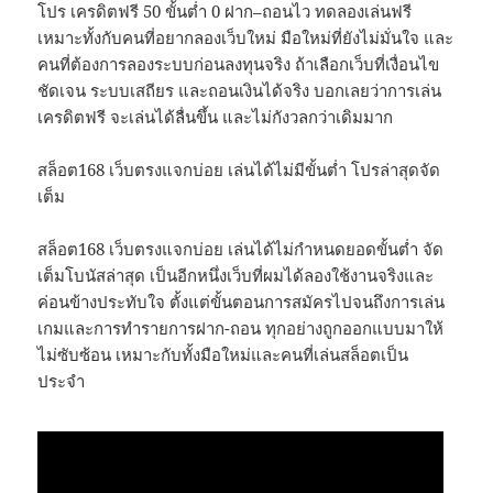
โปร เครดิตฟรี 50 ขั้นต่ำ 0 ฝาก–ถอนไว ทดลองเล่นฟรี
เหมาะทั้งกับคนที่อยากลองเว็บใหม่ มือใหม่ที่ยังไม่มั่นใจ และ
คนที่ต้องการลองระบบก่อนลงทุนจริง ถ้าเลือกเว็บที่เงื่อนไข
ชัดเจน ระบบเสถียร และถอนเงินได้จริง บอกเลยว่าการเล่น
เครดิตฟรี จะเล่นได้ลื่นขึ้น และไม่กังวลกว่าเดิมมาก
สล็อต168 เว็บตรงแจกบ่อย เล่นได้ไม่มีขั้นต่ำ โปรล่าสุดจัด
เต็ม
สล็อต168 เว็บตรงแจกบ่อย เล่นได้ไม่กำหนดยอดขั้นต่ำ จัด
เต็มโบนัสล่าสุด เป็นอีกหนึ่งเว็บที่ผมได้ลองใช้งานจริงและ
ค่อนข้างประทับใจ ตั้งแต่ขั้นตอนการสมัครไปจนถึงการเล่น
เกมและการทำรายการฝาก-ถอน ทุกอย่างถูกออกแบบมาให้
ไม่ซับซ้อน เหมาะกับทั้งมือใหม่และคนที่เล่นสล็อตเป็น
ประจำ