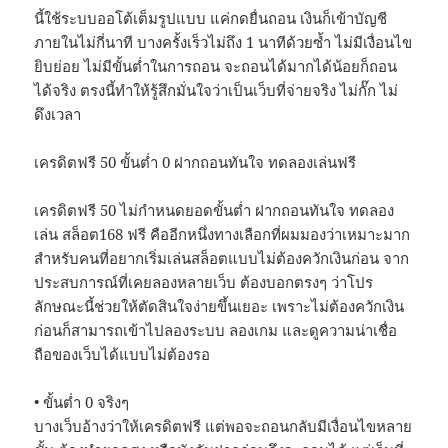
นี้ใช้ระบบออโต้เต็มรูปแบบ แค่กดยื่นถอน เงินก็เข้าบัญชี
ภายในไม่กี่นาที บางครั้งเร็วไม่ถึง 1 นาทีด้วยซ้ำ ไม่มีเงื่อนไข
ยิบย่อย ไม่มีขั้นต่ำในการถอน จะถอนได้มากได้น้อยก็ถอน
ได้จริง ตรงนี้ทำให้รู้สึกมั่นใจว่าเป็นเว็บที่จ่ายจริง ไม่กั๊ก ไม่
ดึงเวลา
เครดิตฟรี 50 ขั้นต่ำ 0 ฝากถอนทันใจ ทดลองเล่นฟรี
เครดิตฟรี 50 ไม่กำหนดยอดขั้นต่ำ ฝากถอนทันใจ ทดลอง
เล่น สล็อต168 ฟรี คืออีกหนึ่งทางเลือกที่ผมมองว่าเหมาะมาก
สำหรับคนที่อยากเริ่มเล่นสล็อตแบบไม่ต้องควักเงินก่อน จาก
ประสบการณ์ที่เคยลองหลายเว็บ ต้องบอกตรงๆ ว่าโปร
ลักษณะนี้ช่วยให้ตัดสินใจง่ายขึ้นเยอะ เพราะไม่ต้องควักเงิน
ก่อนก็สามารถเข้าไปลองระบบ ลองเกม และดูความน่าเชื่อ
ถือของเว็บได้แบบไม่ต้องรอ
• ขั้นต่ำ 0 จริงๆ
บางเว็บอ้างว่าให้เครดิตฟรี แต่พอจะถอนกลับมีเงื่อนไขหลาย