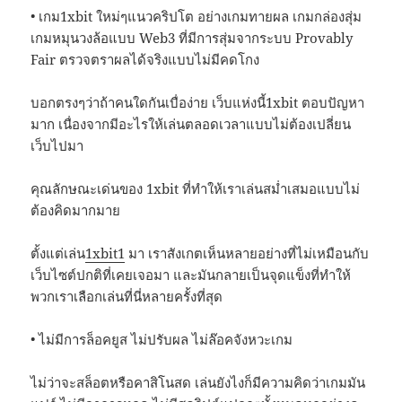
• เกม1xbit ใหม่ๆแนวคริปโต อย่างเกมทายผล เกมกล่องสุ่ม
เกมหมุนวงล้อแบบ Web3 ที่มีการสุ่มจากระบบ Provably
Fair ตรวจตราผลได้จริงแบบไม่มีคดโกง
บอกตรงๆว่าถ้าคนใดกันเบื่อง่าย เว็บแห่งนี้1xbit ตอบปัญหา
มาก เนื่องจากมีอะไรให้เล่นตลอดเวลาแบบไม่ต้องเปลี่ยน
เว็บไปมา
คุณลักษณะเด่นของ 1xbit ที่ทำให้เราเล่นสม่ำเสมอแบบไม่
ต้องคิดมากมาย
ตั้งแต่เล่น
1xbit1
มา เราสังเกตเห็นหลายอย่างที่ไม่เหมือนกับ
เว็บไซต์ปกติที่เคยเจอมา และมันกลายเป็นจุดแข็งที่ทำให้
พวกเราเลือกเล่นที่นี่หลายครั้งที่สุด
• ไม่มีการล็อคยูส ไม่ปรับผล ไม่ล๊อคจังหวะเกม
ไม่ว่าจะสล็อตหรือคาสิโนสด เล่นยังไงก็มีความคิดว่าเกมมัน