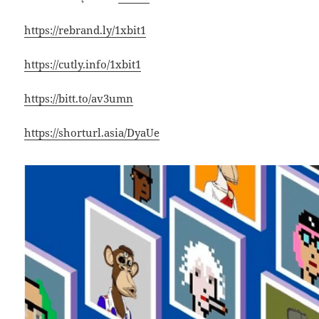
https://rebrand.ly/1xbit1
https://cutly.info/1xbit1
https://bitt.to/av3umn
https://shorturl.asia/DyaUe