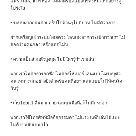
แฟร์ ไม่มีอาการหลุด ไม่มีสคริปต์แปลกๆทั้งหมดทุกอย่างดู
โปร่งใส
• ระบบฝากถอนด้วยคริปโตล้วนๆไม่มีบาท ไม่มีตัวกลาง
ฝากเหรียญเข้าระบบโดยตรง โอนเองจากกระเป๋าพวกเรา ไม่
ต้องผ่านคนกลางหรือแอดไม่น
• ความเป็นส่วนตัวสูงสุด ไม่มีใครรู้ว่าเราเล่น
พวกเราไม่ต้องกรอกชื่อ ไม่ต้องให้เบอร์ เล่นแบบไม่ระบุตัว
ตน เหมาะสมอย่างยิ่งสำหรับคนที่อยากเล่นแบบไม่ให้คนใด
กันรู้
• เว็บ1xbit1 ลื่นมากมาย เล่นบนมือถือก็ไม่มีกระตุก
พวกเราใช้โทรศัพท์มือถือธรรมดา ไม่แรง แต่ก็เล่นได้แบบ
ไม่ค้าง สลับเกมก็ไว