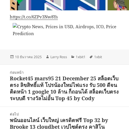
https://t.co/6ZPv3Nw8Ys
เขียน
ผู้
หมวด
ป้าย
10 ธันวาคม 2025
Larry Ross
1xbit1
1xbit
เมื่อ
เขียน
หมู่
กำกับ
แนะแนว
ก่อนหน้า
เรื่อง
Rocket45 mars95 21 December 25 สล็อตเว็บ
เรื่อง
ตรง ลิขสิทธิ์แท้ โปรน้องใหม่ไฟแรง รับ 500 ดีจน
ก่อน
ติดหน้า 1 google 10 ล้าน ก็ถอนได้ สล็อตเว็บตรง
หน้า:
ระบบดี รางวัลไม่อั้น Top 45 by Cody
ต่อไป
พนันออนไลน์ เว็บใหญ่ เครดิตฟรี Top 32 by
เรื่อง
Brooke 13 cloudbet เวปไซต์ตรง คาสิโน
ต่อ