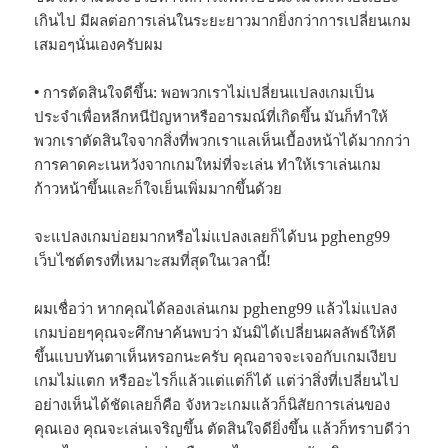
เกินไป มีผลต่อการเล่นในระยะยาวมากยิ่งกว่าการเปลี่ยนเกม
เสมอๆนั่นเองครับผม
• การตัดสินใจดีขึ้น: พอพวกเราไม่เปลี่ยนแปลงเกมเป็น
ประจำเพื่อหลีกหนีปัญหาหรืออารมณ์ที่เกิดขึ้น มันก็ทำให้
พวกเราตัดสินใจจากสิ่งที่พวกเราแลเห็นเบื้องหน้าได้มากกว่า
การคาดคะเนหวังจากเกมใหม่ที่จะเล่น ทำให้เราเล่นเกม
ก้าวหน้าขึ้นและก็ใจเย็นเพิ่มมากขึ้นด้วย
จะแปลงเกมบ่อยมากหรือไม่แปลงเลยก็ได้บน pgheng99
เว็บไซต์ตรงที่เหมาะสมที่สุดในเวลานี้!
ผมเชื่อว่า หากคุณได้ลองเล่นเกม pgheng99 แล้วไม่แปลง
เกมบ่อยๆคุณจะศึกษาค้นพบว่า มันมิได้เปลี่ยนผลลัพธ์ให้ดี
ขึ้นแบบทันตาเห็นหรอกนะครับ คุณอาจจะเจอกับเกมเงียบ
เกมไม่แตก หรืออะไรก็แล้วแต่แต่ก็ได้ แต่ว่าสิ่งที่เปลี่ยนไป
อย่างเห็นได้ชัดเลยก็คือ จังหวะเกมแล้วก็นิสัยการเล่นของ
คุณเอง คุณจะเล่นเจริญขึ้น ตัดสินใจดียิ่งขึ้น แล้วก็ทราบดีว่า