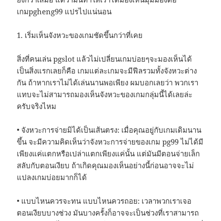
เกมpgheng99 แปรไปแน่นอน
1. เริ่มเห็นจังหวะของเกมชัดขึ้นกว่าที่เคย
สิ่งที่คนเล่น pgslot แล้วไม่เปลี่ยนเกมบ่อยๆจะมองเห็นได้
เป็นสิ่งแรกเลยก็คือ เกมแต่ละเกมจะมีฟีลรวมทั้งจังหวะต่าง
กัน ถ้าหากเราไม่ได้เล่นนานพอเพียง ผมบอกเลยว่า พวกเรา
แทบจะไม่สามารถมองเห็นจังหวะของเกมกลุ่มนี้ได้เลยล่ะ
ครับจริงไหม
• จังหวะการจ่ายมิได้เป็นเส้นตรง: เมื่อคุณอยู่กับเกมเดิมนาน
ขึ้น จะมีความคิดเห็นว่าจังหวะการจ่ายของเกม pg99 ไม่ได้มี
เพียงแค่แตกหรือเปล่าแตกเพียงแค่นั้น แต่มันมีตอนจ่ายเล็ก
สลับกับตอนเงียบ ถ้าเกิดคุณมองเห็นอย่างนี้ก่อนอาจจะไม่
แปลงเกมบ่อยมากก็ได้
• แบบไหนควรจะทน แบบไหนควรถอย: เวลาพวกเราเจอ
ตอนเงียบบางช่วง มันบางครั้งก็อาจจะเป็นช่วงที่เราสามารถ