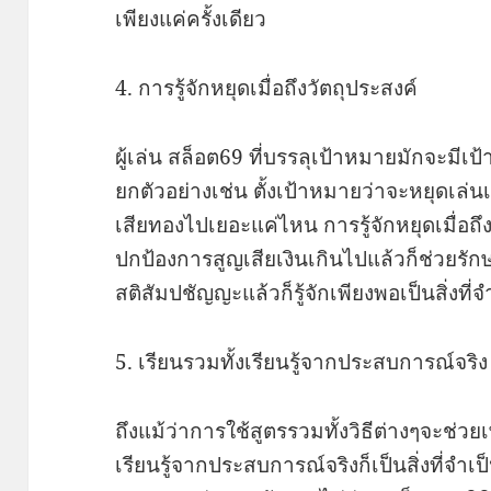
เพียงแค่ครั้งเดียว
4. การรู้จักหยุดเมื่อถึงวัตถุประสงค์
ผู้เล่น สล็อต69 ที่บรรลุเป้าหมายมักจะมีเป
ยกตัวอย่างเช่น ตั้งเป้าหมายว่าจะหยุดเล่นเม
เสียทองไปเยอะแค่ไหน การรู้จักหยุดเมื่อถึง
ปกป้องการสูญเสียเงินเกินไปแล้วก็ช่วยรัก
สติสัมปชัญญะแล้วก็รู้จักเพียงพอเป็นสิ่งที
5. เรียนรวมทั้งเรียนรู้จากประสบการณ์จริง
ถึงแม้ว่าการใช้สูตรรวมทั้งวิธีต่างๆจะช่ว
เรียนรู้จากประสบการณ์จริงก็เป็นสิ่งที่จำเ