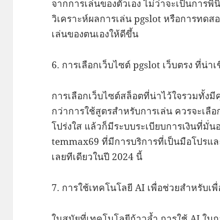
จากการเล่นของตัวเอง ไม่ว่าจะเป็นการ
วิเคราะห์ผลการเล่น pgslot หรือการทดสอบ
เล่นของตนเองให้ดีขึ้น
6. การเลือกเว็บไซต์ pgslot เว็บตรง ที่น่าเ
การเลือกเว็บไซต์สล็อตที่น่าไว้ใจรวมทั้งมี
กว่าการใช้สูตรสำหรับการเล่น ควรจะเลือกเล่
โปร่งใส แล้วก็มีระบบระเบียบการเงินที่มั่น
temmax69 ที่มีการบริการที่เป็นมือโปรและก
เลยทีเดียวในปี 2024 นี้
7. การใช้เทคโนโลยี AI เพื่อช่วยสำหรับเ
ในสมัยที่เทคโนโลยีก้าวล้ำ การใช้ AI ในการ