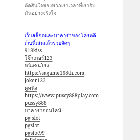
ตัดสินใจของพวกเราเวลาที่เรารับ
มันอย่างจริงใจ
เว็บสล็อตและบาคาร่าของโครตดี
เว็บนี้เล่นแล้วรวยจัดๆ
918kiss
โจ๊กเกอร์123
หนังชนโรง
https://sagame168th.com
joker123
ดูหนัง
https://www.pussy888play.com
pussy888
บาคาร่าออนไลน์
pg slot
pgslot
pgslot99