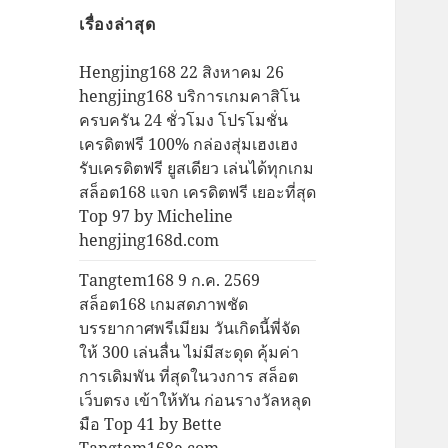
เรื่องล่าสุด
Hengjing168 22 สิงหาคม 26
hengjing168 บริการเกมคาสิโน
ครบครัน 24 ชั่วโมง โปรโมชั่น
เครดิตฟรี 100% กล่องสุ่มเฮงเฮง
รับเครดิตฟรี ยูสเดียว เล่นได้ทุกเกม
สล็อต168 แจก เครดิตฟรี เยอะที่สุด
Top 97 by Micheline
hengjing168d.com
Tangtem168 9 ก.ค. 2569
สล็อต168 เกมสดภาพชัด
บรรยากาศพรีเมียม วันเกิดนี้พี่จัด
ให้ 300 เล่นลื่น ไม่มีสะดุด คุ้มค่า
การเดิมพัน ที่สุดในวงการ สล็อต
เว็บตรง เข้าให้ทัน ก่อนรางวัลหลุด
มือ Top 41 by Bette