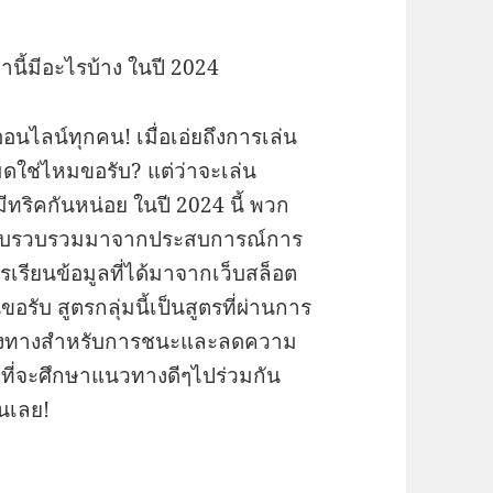
นี้มีอะไรบ้าง ในปี 2024
ออนไลน์ทุกคน! เมื่อเอ่ยถึงการเล่น
มดใช่ไหมขอรับ? แต่ว่าจะเล่น
ะมีทริคกันหน่อย ในปี 2024 นี้ พวก
ด้เก็บรวบรวมมาจากประสบการณ์การ
เรียนข้อมูลที่ได้มาจากเว็บสล็อต
นขอรับ สูตรกลุ่มนี้เป็นสูตรที่ผ่านการ
มช่องทางสำหรับการชนะและลดความ
อมที่จะศึกษาแนวทางดีๆไปร่วมกัน
ันเลย!