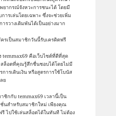
้งพยากรณ์จังหวะการชนะได้ โดยมี
บการเล่นโดยเฉพาะ ซึ่งจะช่วยเพิ่ม
ารวางเดิมพันได้เป็นอย่างมาก
ครเป็นสมาชิกวันนี้รับเครดิตฟรี
 temmax69 คือเว็บไซต์ที่ดีที่สุด
อตที่คุณรู้สึกชื่นชอบได้โดยไม่มี
ตรการเดินเงิน หรือสูตรการใช้โบนัส
เลย
มาชิกกับ temmax69 เวลานี้เป็น
มชั่นสำหรับสมาชิกใหม่ เพียงคุณ
รี ไปใช้เล่นสล็อตได้ในทันที ไม่ต้อง