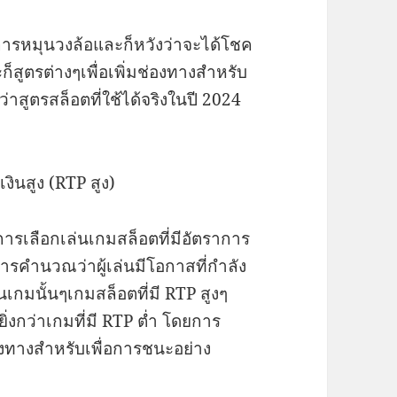
่การหมุนวงล้อและก็หวังว่าจะได้โชค
ก็สูตรต่างๆเพื่อเพิ่มช่องทางสำหรับ
ว่าสูตรสล็อตที่ใช้ได้จริงในปี 2024
งินสูง (RTP สูง)
คือการเลือกเล่นเกมสล็อตที่มีอัตราการ
นการคำนวณว่าผู้เล่นมีโอกาสที่กำลัง
เกมนั้นๆเกมสล็อตที่มี RTP สูงๆ
่งกว่าเกมที่มี RTP ต่ำ โดยการ
มช่องทางสำหรับเพื่อการชนะอย่าง