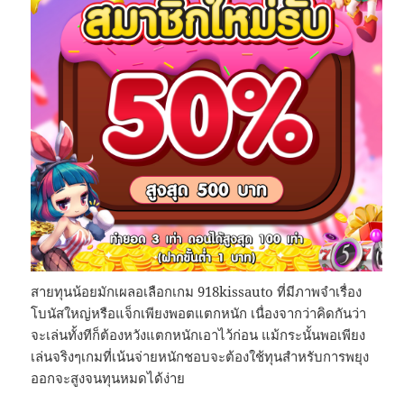
สายทุนน้อยมักเผลอเลือกเกม 918kissauto ที่มีภาพจำเรื่อง
โบนัสใหญ่หรือแจ็กเพียงพอตแตกหนัก เนื่องจากว่าคิดกันว่า
จะเล่นทั้งทีก็ต้องหวังแตกหนักเอาไว้ก่อน แม้กระนั้นพอเพียง
เล่นจริงๆเกมที่เน้นจ่ายหนักชอบจะต้องใช้ทุนสำหรับการพยุง
ออกจะสูงจนทุนหมดได้ง่าย