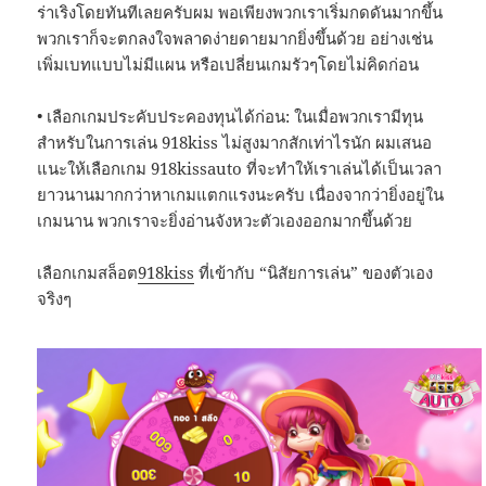
ร่าเริงโดยทันทีเลยครับผม พอเพียงพวกเราเริ่มกดดันมากขึ้น
พวกเราก็จะตกลงใจพลาดง่ายดายมากยิ่งขึ้นด้วย อย่างเช่น
เพิ่มเบทแบบไม่มีแผน หรือเปลี่ยนเกมรัวๆโดยไม่คิดก่อน
• เลือกเกมประคับประคองทุนได้ก่อน: ในเมื่อพวกเรามีทุน
สำหรับในการเล่น 918kiss ไม่สูงมากสักเท่าไรนัก ผมเสนอ
แนะให้เลือกเกม 918kissauto ที่จะทำให้เราเล่นได้เป็นเวลา
ยาวนานมากกว่าหาเกมแตกแรงนะครับ เนื่องจากว่ายิ่งอยู่ใน
เกมนาน พวกเราจะยิ่งอ่านจังหวะตัวเองออกมากขึ้นด้วย
เลือกเกมสล็อต
918kiss
ที่เข้ากับ “นิสัยการเล่น” ของตัวเอง
จริงๆ