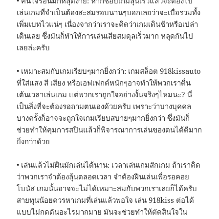
• คนใจร้อนมักหลุดง่าย: หากชอบเกมลุ้นเร็วแล้วจะต้องไป
เล่นเกมที่จำเป็นต้องสะสมรอบนานๆบอกเลยว่าจะเบื่อรวมทั้ง
เพิ่มเบทไวแน่ๆ เนื่องจากว่าเราจะคิดว่าเกมเดินช้าหรือเปล่า
เดินเลย ซึ่งมันก็ทำให้การเล่นเสียสมดุลเร็วมาก หลุดกันไป
เลยล่ะครับ
• เหมาะสมกับเกมเรียบๆมากยิ่งกว่า: เกมสล็อต 918kissauto
ที่ใส่แสง สี เสียง หรือเอฟเฟกต์หนักๆอาจทำให้พวกเราตื่น
เต้นเวลาเล่นเกม แต่พวกเราถูกใจอย่างงั้นจริงๆไหมนะ? นี่
เป็นสิ่งที่จะต้องรอถามตนเองด้วยครับ เพราะว่าบางบุคคล
บางครั้งก็อาจจะถูกใจเกมเรียบสบายๆมากยิ่งกว่า ซึ่งมันก็
ช่วยทำให้คุมการสปินแล้วก็พิจารณาการเล่นของตนได้ดีมาก
ยิ่งกว่าด้วย
• เล่นแล้วไม่ฝืนมักเล่นได้นาน: เวลาเล่นเกมสักเกม ถ้าเราคิด
ว่าพวกเราจำต้องลุ้นตลอดเวลา จำต้องฝืนเล่นเพื่อรอคอย
โบนัส เกมนั้นอาจจะไม่ได้เหมาะสมกับพวกเราเลยก็ได้ครับ
สายทุนน้อยควรหาเกมที่เล่นแล้วพอใจ เล่น 918kiss ต่อได้
แบบไม่กดดันอะไรมากมาย มันจะช่วยทำให้ตัดสินใจใน