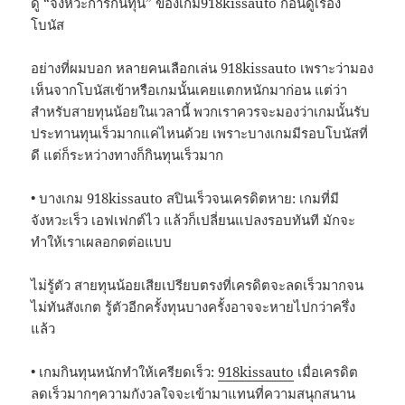
ดู “จังหวะการกินทุน” ของเกม918kissauto ก่อนดูเรื่อง
โบนัส
อย่างที่ผมบอก หลายคนเลือกเล่น 918kissauto เพราะว่ามอง
เห็นจากโบนัสเข้าหรือเกมนั้นเคยแตกหนักมาก่อน แต่ว่า
สำหรับสายทุนน้อยในเวลานี้ พวกเราควรจะมองว่าเกมนั้นรับ
ประทานทุนเร็วมากแค่ไหนด้วย เพราะบางเกมมีรอบโบนัสที่
ดี แต่ก็ระหว่างทางก็กินทุนเร็วมาก
• บางเกม 918kissauto สปินเร็วจนเครดิตหาย: เกมที่มี
จังหวะเร็ว เอฟเฟกต์ไว แล้วก็เปลี่ยนแปลงรอบทันที มักจะ
ทำให้เราเผลอกดต่อแบบ
ไม่รู้ตัว สายทุนน้อยเสียเปรียบตรงที่เครดิตจะลดเร็วมากจน
ไม่ทันสังเกต รู้ตัวอีกครั้งทุนบางครั้งอาจจะหายไปกว่าครึ่ง
แล้ว
• เกมกินทุนหนักทำให้เครียดเร็ว:
918kissauto
เมื่อเครดิต
ลดเร็วมากๆความกังวลใจจะเข้ามาแทนที่ความสนุกสนาน