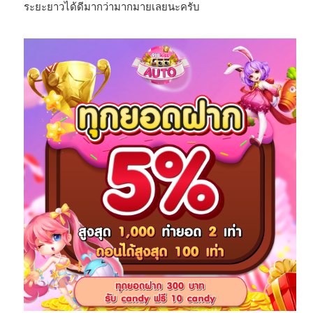
ระยะยาวได้ดีมากว่ามากมายเลยนะครับ