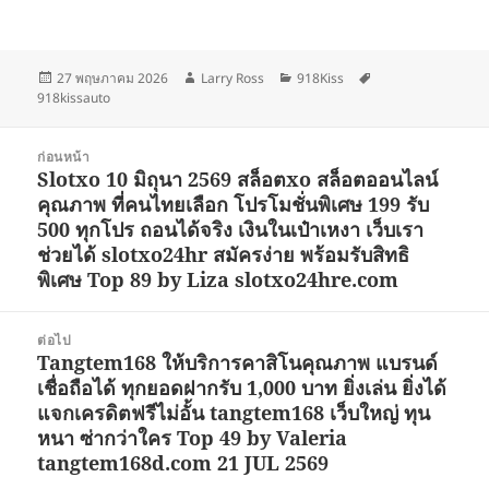
เขียน
ผู้
หมวด
ป้าย
27 พฤษภาคม 2026
Larry Ross
918Kiss
เมื่อ
เขียน
หมู่
กำกับ
918kissauto
แนะแนว
ก่อนหน้า
เรื่อง
Slotxo 10 มิถุนา 2569 สล็อตxo สล็อตออนไลน์
เรื่อง
คุณภาพ ที่คนไทยเลือก โปรโมชั่นพิเศษ 199 รับ
ก่อน
500 ทุกโปร ถอนได้จริง เงินในเป๋าเหงา เว็บเรา
หน้า:
ช่วยได้ slotxo24hr สมัครง่าย พร้อมรับสิทธิ
พิเศษ Top 89 by Liza slotxo24hre.com
ต่อไป
Tangtem168 ให้บริการคาสิโนคุณภาพ แบรนด์
เรื่อง
เชื่อถือได้ ทุกยอดฝากรับ 1,000 บาท ยิ่งเล่น ยิ่งได้
ต่อ
แจกเครดิตฟรีไม่อั้น tangtem168 เว็บใหญ่ ทุน
ไป:
หนา ซ่ากว่าใคร Top 49 by Valeria
tangtem168d.com 21 JUL 2569