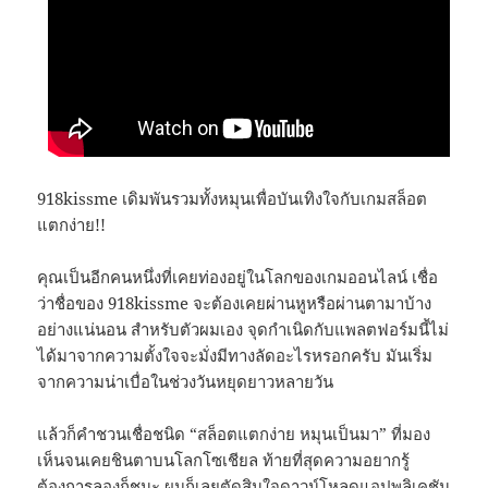
918kissme เดิมพันรวมทั้งหมุนเพื่อบันเทิงใจกับเกมสล็อต
แตกง่าย!!
คุณเป็นอีกคนหนึ่งที่เคยท่องอยู่ในโลกของเกมออนไลน์ เชื่อ
ว่าชื่อของ 918kissme จะต้องเคยผ่านหูหรือผ่านตามาบ้าง
อย่างแน่นอน สำหรับตัวผมเอง จุดกำเนิดกับแพลตฟอร์มนี้ไม่
ได้มาจากความตั้งใจจะมั่งมีทางลัดอะไรหรอกครับ มันเริ่ม
จากความน่าเบื่อในช่วงวันหยุดยาวหลายวัน
แล้วก็คำชวนเชื่อชนิด “สล็อตแตกง่าย หมุนเป็นมา” ที่มอง
เห็นจนเคยชินตาบนโลกโซเชียล ท้ายที่สุดความอยากรู้
ต้องการลองก็ชนะ ผมก็เลยตัดสินใจดาวน์โหลดแอปพลิเคชัน