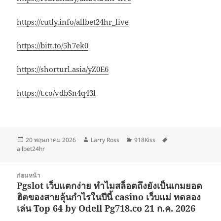
https://cutly.info/allbet24hr_live
https://bitt.to/5h7ek0
https://shorturl.asia/yZ0E6
https://t.co/vdbSn4q43l
เขียน
ผู้
หมวด
ป้าย
20 พฤษภาคม 2026
Larry Ross
918Kiss
เมื่อ
เขียน
หมู่
กำกับ
allbet24hr
แนะแนว
ก่อนหน้า
เรื่อง
Pgslot เว็บแตกง่าย ทำไมสล็อตถึงยังเป็นเกมยอด
เรื่อง
ฮิตของสายลุ้นกำไรในปีนี้ casino เว็บแม่ ทดลอง
ก่อน
เล่น Top 64 by Odell Pg718.co 21 ก.ค. 2026
หน้า: