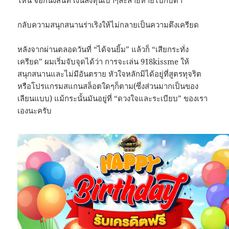
กลับความสนุกสนานร่าเริงให้ไม่กลายเป็นความตึงเครียด
หลังจากผ่านตลอดวันที่ “ได้จนยิ้ม” แล้วก็ “เสียกระทั่ง
เครียด” ผมเริ่มจับจุดได้ว่า การจะเล่น 918kissme ให้
สนุกสนานและไม่มีอันตราย หัวใจหลักมิได้อยู่ที่สูตรทุจริต
หรือโปรแกรมสแกนสล็อตใดๆก็ตาม(ซึ่งส่วนมากเป็นของ
เลียนแบบ) แม้กระนั้นมันอยู่ที่ “ดวงใจและระเบียบ” ของเรา
เองนะครับ