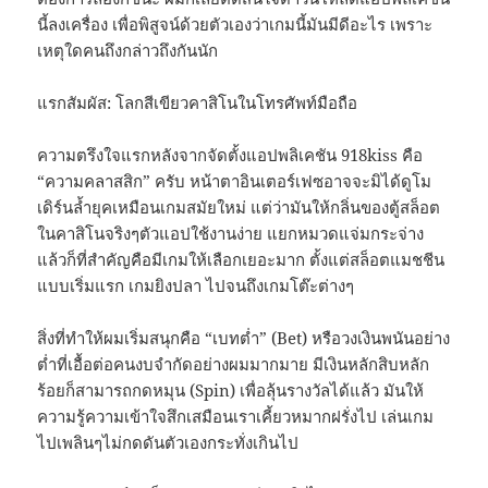
นี้ลงเครื่อง เพื่อพิสูจน์ด้วยตัวเองว่าเกมนี้มันมีดีอะไร เพราะ
เหตุใดคนถึงกล่าวถึงกันนัก
แรกสัมผัส: โลกสีเขียวคาสิโนในโทรศัพท์มือถือ
ความตรึงใจแรกหลังจากจัดตั้งแอปพลิเคชัน 918kiss คือ
“ความคลาสสิก” ครับ หน้าตาอินเตอร์เฟซอาจจะมิได้ดูโม
เดิร์นล้ำยุคเหมือนเกมสมัยใหม่ แต่ว่ามันให้กลิ่นของตู้สล็อต
ในคาสิโนจริงๆตัวแอปใช้งานง่าย แยกหมวดแจ่มกระจ่าง
แล้วก็ที่สำคัญคือมีเกมให้เลือกเยอะมาก ตั้งแต่สล็อตแมชชีน
แบบเริ่มแรก เกมยิงปลา ไปจนถึงเกมโต๊ะต่างๆ
สิ่งที่ทำให้ผมเริ่มสนุกคือ “เบทต่ำ” (Bet) หรือวงเงินพนันอย่าง
ต่ำที่เอื้อต่อคนงบจำกัดอย่างผมมากมาย มีเงินหลักสิบหลัก
ร้อยก็สามารถกดหมุน (Spin) เพื่อลุ้นรางวัลได้แล้ว มันให้
ความรู้ความเข้าใจสึกเสมือนเราเคี้ยวหมากฝรั่งไป เล่นเกม
ไปเพลินๆไม่กดดันตัวเองกระทั่งเกินไป