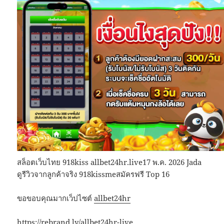
สล็อตเว็บไทย 918kiss allbet24hr.live17 พ.ค. 2026 Jada
ดูรีวิวจากลูกค้าจริง 918kissmeสมัครฟรี Top 16
ขอขอบคุณมากเว็ปไซต์
allbet24hr
https://rebrand.ly/allbet24hr-live