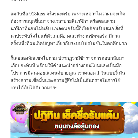
สมกับชื่อ 918kiss จริงๆนะครับ เพราะเหตุว่าไม่ว่าผมจะเกิด
ต้องการสนุกขึ้นมาช่วงเวลาบ่ายสี่นาฬิกา หรือตอนสาม
นาฬิกาที่นอนไม่หลับ แพลตฟอร์มนี้ก็เปิดต้อนรับเสมอ สิ่งที่
น่าประทับใจไม่แพ้ตัวเกมคือ คณะทำงานซัพพอร์ต มีกาล
ครั้งหนึ่งที่ผมเกิดปัญหาเกี่ยวกับระบบโปรโมชั่นในตกดึกมาก
ก็เลยลองทักแชทไปถาม ปรากฏว่ามีข้าราชการตอบกลับมา
เกือบจะทันที พร้อมให้คำแนะนำอย่างอ่อนโยนและเป็นมือ
โปร การมีคนคอยสแตนด์บายดูแลเราตลอด 1 วันแบบงี้ มัน
สร้างความเชื่อมั่นและความรู้สึกไม่เป็นอันตรายในการใช้
งานได้ดิบได้ดีมากมายๆ