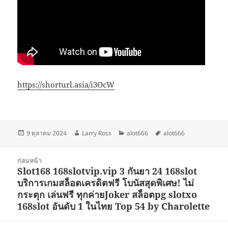
https://shorturl.asia/i3OcW
เขียน
ผู้
หมวด
ป้าย
9 ตุลาคม 2024
Larry Ross
alot666
alot666
เมื่อ
เขียน
หมู่
กำกับ
แนะแนว
ก่อนหน้า
เรื่อง
Slot168 168slotvip.vip 3 กันยา 24 168slot
เรื่อง
บริการเกมสล็อตเครดิตฟรี โบนัสสุดพิเศษ! ไม่
ก่อน
กระตุก เล่นฟรี ทุกค่ายJoker สล็อตpg slotxo
หน้า:
168slot อันดับ 1 ในไทย Top 54 by Charolette