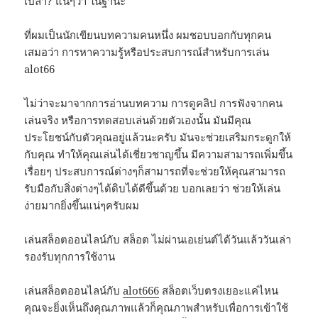
เปล่า? แน่ๆว่า ในฐานะ
ที่ผมเป็นนักเขียนบทความคนหนึ่ง ผมชอบบอกกับทุกคน
เสมอว่า การหาความรู้หรือประสบการณ์สำหรับการเล่น
alot66
ไม่ว่าจะมาจากการอ่านบทความ การดูคลิป การฟังจากคน
เล่นจริง หรือการทดสอบเล่นด้วยตัวเองนั้น มันมีคุณ
ประโยชน์กับตัวคุณอยู่แล้วนะครับ มันจะช่วยเสริมกระดูกให้
กับคุณ ทำให้คุณเล่นได้เชี่ยวชาญขึ้น มีความสามารถเพิ่มขึ้น
เรื่อยๆ ประสบการณ์ต่างๆก็สามารถที่จะช่วยให้คุณสามารถ
รับมือกับสิ่งต่างๆได้ดิบได้ดีขึ้นด้วย บอกเลยว่า ช่วยให้เล่น
ง่ายมากยิ่งขึ้นแน่ๆครับผม
เล่นสล็อตออนไลน์กับ สล็อต ไม่ผ่านเอเย่นต์ได้วันแล้ววันเล่า
รองรับทุกการใช้งาน
เล่นสล็อตออนไลน์กับ
alot666
สล็อตเว็บตรงเยอะแค่ไหน
คุณจะยิ่งเห็นถึงคุณภาพแล้วก็คุณภาพสำหรับเพื่อการเข้าใช้