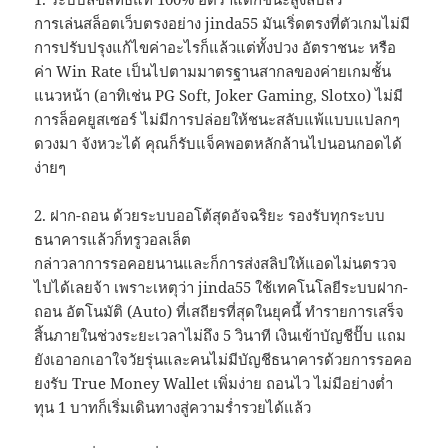
การเล่นสล็อตเว็บตรงอย่าง jinda55 มันเริ่ดตรงที่ตัวเกมไม่มี
การปรับปรุงแก้ไขค่าอะไรก็แล้วแต่ทั้งปวง อัตราชนะ หรือ
ค่า Win Rate เป็นไปตามมาตรฐานสากลของค่ายเกมชั้น
แนวหน้า (อาทิเช่น PG Soft, Joker Gaming, Slotxo) ไม่มี
การล็อคยูสเซอร์ ไม่มีการปล่อยให้ชนะสลับแพ้แบบแปลกๆ
ดวงมา จังหวะได้ คุณก็รับแจ็คพอตหลักล้านไปนอนกอดได้
ง่ายๆ
2. ฝาก-ถอน ด้วยระบบออโต้สุดอัจฉริยะ รองรับทุกระบบ
ธนาคารแล้วก็ทรูวอลเล็ต
กล่าวลาการรอคอยนานและก็การส่งสลิปให้แอดไม่นตรวจ
ไปได้เลยจ้า เพราะเหตุว่า jinda55 ใช้เทคโนโลยีระบบฝาก-
ถอน อัตโนมัติ (Auto) ที่เสถียรที่สุดในยุคนี้ ทำรายการเสร็จ
สิ้นภายในช่วงระยะเวลาไม่ถึง 5 วินาที เงินเข้าบัญชีปั๊บ แถม
ยังเอาอกเอาใจวัยรุ่นและคนไม่มีบัญชีธนาคารด้วยการรอคอ
ยงรับ True Money Wallet เพิ่มง่าย ถอนไว ไม่มีอย่างต่ำ
ทุน 1 บาทก็เริ่มเดินทางสู่ความร่ำรวยได้แล้ว