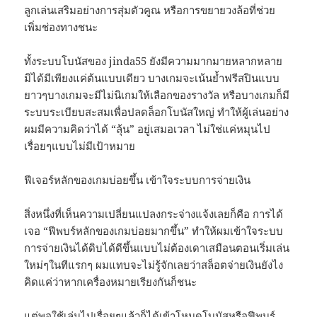
ลูกเล่นเสริมอย่างการสุ่มตัวคูณ หรือการขยายวงล้อที่ช่วย
เพิ่มช่องทางชนะ
ทั้งระบบโบนัสของ jinda55 ยังมีความมากมายหลากหลาย
มิได้มีเพียงแค่ต้นแบบเดียว บางเกมจะเน้นย้ำฟรีสปินแบบ
ยาวๆบางเกมจะมีไม่นิเกมให้เลือกของรางวัล หรือบางเกมก็มี
ระบบระเบียบสะสมเพื่อปลดล็อกโบนัสใหญ่ ทำให้ผู้เล่นอย่าง
ผมมีความคิดว่าได้ “ลุ้น” อยู่เสมอเวลา ไม่ใช่แค่หมุนไป
เรื่อยๆแบบไม่มีเป้าหมาย
ฟีเจอร์หลักของเกมบ่อยขึ้น เข้าใจระบบการจ่ายเงิน
สิ่งหนึ่งที่เห็นความเปลี่ยนแปลงกระจ่างแจ้งเลยก็คือ การได้
เจอ “ฟีพบร์หลักของเกมบ่อยมากขึ้น” ทำให้ผมเข้าใจระบบ
การจ่ายเงินได้ดิบได้ดีขึ้นแบบไม่ต้องเดาเสมือนตอนเริ่มเล่น
ใหม่ๆในทีแรกๆ ผมแทบจะไม่รู้จักเลยว่าสล็อตจ่ายเงินยังไง
คิดแค่ว่าหากเครื่องหมายเรียงกันก็ชนะ
แต่พอใช้เล่นไปเรื่อยๆแล้วก็ได้เข้าโหมดโบนัสหรือฟีพบร์