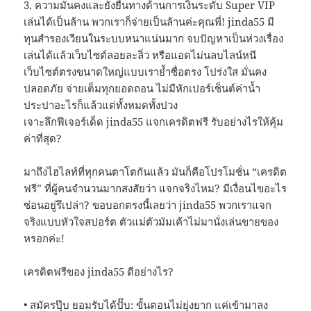
3. ความมั่นคงและยั่งยืนทางด้านการเงินระดับ Super VIP
เล่นได้เป็นล้าน พวกเราก็จ่ายเป็นล้านค่ะคุณพี่! jinda55 มี
ทุนสำรองเวียนในระบบหนาแน่นมาก จบปัญหาเป็นห่วงเรื่อง
เล่นได้แล้วเว็บไซต์ลอยละลิ่ว หรือแอดไม่นลบไลน์หนี
เว็บไซต์ตรงขนาดใหญ่แบบเราย้ำซื่อตรง โปร่งใส มั่นคง
ปลอดภัย จ่ายเต็มทุกยอดถอน ไม่มีหักเปอร์เซ็นต์ค่าน้ำ
ประปาอะไรก็แล้วแต่ทั้งหมดทั้งปวง
เจาะลึกฟีเจอร์เด็ด jinda55 แจกเครดิตฟรี รับอย่างไรให้คุ้ม
ค่าที่สุด?
มาถึงไฮไลท์ที่ทุกคนตาโตกันแล้ว มันก็คือโปรโมชั่น “เครดิต
ฟรี” ที่ผู้คนจำนวนมากสงสัยว่า แจกจริงไหม? มีเงื่อนไขอะไร
ซ่อนอยู่รึเปล่า? ขอบอกตรงนี้เลยว่า jinda55 พวกเราแจก
จริงแบบหัวใจสปอร์ต ตัวแม่ตัวมัมเค้าไม่มานั่งเล่นขายของ
หรอกค่ะ!
เครดิตฟรีของ jinda55 ดีอย่างไร?
• สมัครปุ๊บ ยอมรับได้ปั๊บ: ขั้นตอนไม่ยุ่งยาก แค่เข้ามาลง