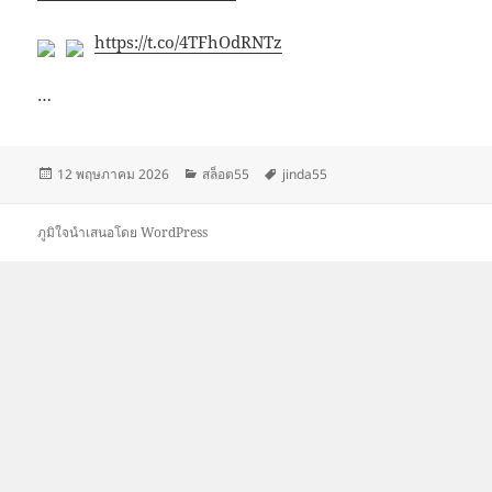
https://t.co/4TFhOdRNTz
…
เขียน
หมวด
ป้าย
12 พฤษภาคม 2026
สล็อต55
jinda55
เมื่อ
หมู่
กำกับ
ภูมิใจนำเสนอโดย WordPress