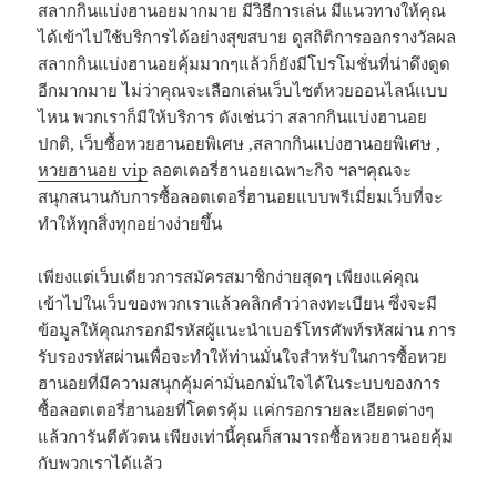
สลากกินแบ่งฮานอยมากมาย มีวิธีการเล่น มีแนวทางให้คุณ
ได้เข้าไปใช้บริการได้อย่างสุขสบาย ดูสถิติการออกรางวัลผล
สลากกินแบ่งฮานอยคุ้มมากๆแล้วก็ยังมีโปรโมชั่นที่น่าดึงดูด
อีกมากมาย ไม่ว่าคุณจะเลือกเล่นเว็บไซต์หวยออนไลน์แบบ
ไหน พวกเราก็มีให้บริการ ดังเช่นว่า สลากกินแบ่งฮานอย
ปกติ, เว็บซื้อหวยฮานอยพิเศษ ,สลากกินแบ่งฮานอยพิเศษ ,
หวยฮานอย vip
ลอตเตอรี่ฮานอยเฉพาะกิจ ฯลฯคุณจะ
สนุกสนานกับการซื้อลอตเตอรี่ฮานอยแบบพรีเมี่ยมเว็บที่จะ
ทำให้ทุกสิ่งทุกอย่างง่ายขึ้น
เพียงแต่เว็บเดียวการสมัครสมาชิกง่ายสุดๆ เพียงแค่คุณ
เข้าไปในเว็บของพวกเราแล้วคลิกคำว่าลงทะเบียน ซึ่งจะมี
ข้อมูลให้คุณกรอกมีรหัสผู้แนะนำเบอร์โทรศัพท์รหัสผ่าน การ
รับรองรหัสผ่านเพื่อจะทำให้ท่านมั่นใจสำหรับในการซื้อหวย
ฮานอยที่มีความสนุกคุ้มค่ามั่นอกมั่นใจได้ในระบบของการ
ซื้อลอตเตอรี่ฮานอยที่โคตรคุ้ม แค่กรอกรายละเอียดต่างๆ
แล้วการันตีตัวตน เพียงเท่านี้คุณก็สามารถซื้อหวยฮานอยคุ้ม
กับพวกเราได้แล้ว