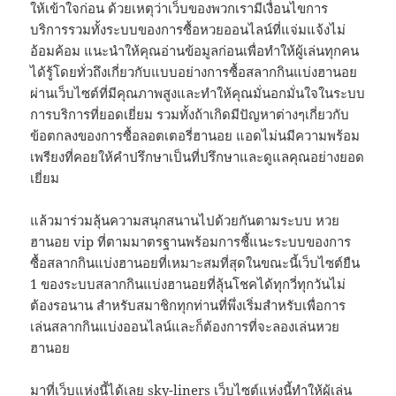
ให้เข้าใจก่อน ด้วยเหตุว่าเว็บของพวกเรามีเงื่อนไขการ
บริการรวมทั้งระบบของการซื้อหวยออนไลน์ที่แจ่มแจ้งไม่
อ้อมค้อม แนะนำให้คุณอ่านข้อมูลก่อนเพื่อทำให้ผู้เล่นทุกคน
ได้รู้โดยทั่วถึงเกี่ยวกับแบบอย่างการซื้อสลากกินแบ่งฮานอย
ผ่านเว็บไซต์ที่มีคุณภาพสูงและทำให้คุณมั่นอกมั่นใจในระบบ
การบริการที่ยอดเยี่ยม รวมทั้งถ้าเกิดมีปัญหาต่างๆเกี่ยวกับ
ข้อตกลงของการซื้อลอตเตอรี่ฮานอย แอดไม่นมีความพร้อม
เพรียงที่คอยให้คำปรึกษาเป็นที่ปรึกษาและดูแลคุณอย่างยอด
เยี่ยม
แล้วมาร่วมลุ้นความสนุกสนานไปด้วยกันตามระบบ หวย
ฮานอย vip ที่ตามมาตรฐานพร้อมการชี้แนะระบบของการ
ซื้อสลากกินแบ่งฮานอยที่เหมาะสมที่สุดในขณะนี้เว็บไซต์ยืน
1 ของระบบสลากกินแบ่งฮานอยที่ลุ้นโชคได้ทุกวี่ทุกวันไม่
ต้องรอนาน สำหรับสมาชิกทุกท่านที่พึ่งเริ่มสำหรับเพื่อการ
เล่นสลากกินแบ่งออนไลน์และก็ต้องการที่จะลองเล่นหวย
ฮานอย
มาที่เว็บแห่งนี้ได้เลย sky-liners เว็บไซต์แห่งนี้ทำให้ผู้เล่น