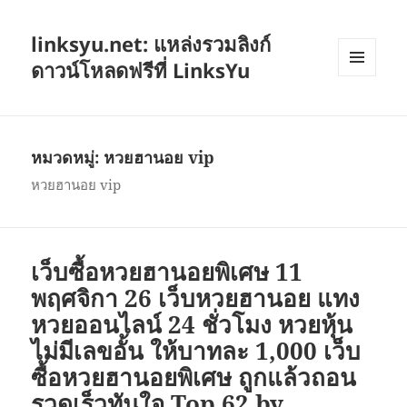
linksyu.net: แหล่งรวมลิงก์
ดาวน์โหลดฟรีที่ LinksYu
เมนู
และวิด
เจ็ต
หมวดหมู่:
หวยฮานอย vip
หวยฮานอย vip
เว็บซื้อหวยฮานอยพิเศษ 11
พฤศจิกา 26 เว็บหวยฮานอย แทง
หวยออนไลน์ 24 ชั่วโมง หวยหุ้น
ไม่มีเลขอั้น ให้บาทละ 1,000 เว็บ
ซื้อหวยฮานอยพิเศษ ถูกแล้วถอน
รวดเร็วทันใจ Top 62 by