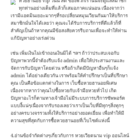
หวยฮานอย vip วันนี้ สด ของพวกเรานั้นจะดูแลสมาชิก
ทุกท่านอย่างเต็มที่แล้วก็เสมอภาคแน่นอน เนื่องจากว่า
เรามีแอดมินเยอะมากๆที่รอเปลี่ยนหมุนเวียนกันมาให้บริการ
สมาชิกมั่นใจได้เลยว่า คุณจะได้รับการบริการที่ดีแล้วก็ที่
สำคัญเป็นถ้าหากคุณมีข้อสงสัยควรรีบถามเพื่อจะทำให้ท่าน
แก้ปัญหาอย่างเร่งด่วน
เช่น เพิ่มเงินไม่เข้าถอนเงินมิได้ ฯลฯ ถ้าว่าประสบเจอกับ
ปัญหาพวกนี้จำต้องรีบแจ้ง admin เพื่อให้ประสานงานและ
จัดการกับปัญหาโดยด่วน หรือถ้าเกิดมีปัญหาอื่นๆก็แจ้ง
admin ได้อย่างเดียวกัน เราพร้อมให้คำปรึกษาเป็นที่ปรึกษา
คุณ เป็นคือข้อแตกต่างในการ เว็บซื้อหวยฮานอยพิเศษ
เนื่องจากหากว่าคุณไปซื้อหวยกับเจ้ามือหวยทั่วไป เกิด
ปัญหาอะไรก็ตามทางเจ้ามือไม่มีระบบการบริการซัพพอร์ต
แบบงี้แน่ๆเนื่องจากรับรองเลยว่าเราเป็นเว็บที่มีทุกๆสิ่งทุกๆ
อย่างครบวงจรรวมทั้งให้บริการอย่างยอดเยี่ยม เพื่อทำให้มี
ความสุขที่สุดกับการซื้อหวยฮานอยที่เว็บไซต์แห่งนี้
4.อ่านข้อจำกัดต่างๆเกี่ยวกับการ หวยเวียดนาม vip ออนไลน์