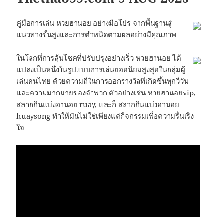
คู่มือการเล่น หวยฮานอย อย่างมือโปร จากพื้นฐานสู่
แนวทางขั้นสูงและการตำหนิดตามผลอย่างมีคุณภาพ
ในโลกที่การลุ้นโชคที่ปรับปรุงอย่างเร็ว หวยฮานอย ได้
แปลงเป็นหนึ่งในรูปแบบการเล่นยอดนิยมสูงสุดในกลุ่มผู้
เล่นคนไทย ด้วยความถี่ในการออกรางวัลที่เกิดขึ้นทุกวี่วัน
และความมากมายของจำพวก ตัวอย่างเช่น หวยฮานอยvip,
สลากกินแบ่งฮานอย ruay, และก็ สลากกินแบ่งฮานอย
huaysong ทำให้มันไม่ใช่เพียงแค่กิจกรรมเพื่อความรื่นเริง
ใจ