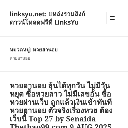
linksyu.net: แหล่งรวมลิงก์
ดาวน์โหลดฟรีที่ LinksYu
เมนู
และวิด
เจ็ต
หมวดหมู่:
หวยฮานอย
หวยฮานอย
หวยฮานอย ลุ้นได้ทุกวัน ไม่มีวัน
หยุด ซื้อหวยลาว ไม่มีเลขอั้น ซื้อ
หวยผ่านเว็บ ถูกแล้วเงินเข้าทันที
หวยฮานอย ตัวจริงเรื่องหวย ต้อง
เว็บนี้ Top 27 by Senaida
Thethao99.com 9 AUG 2025