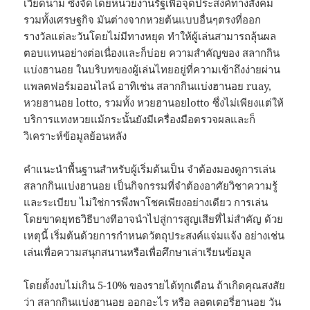
เวียดนาม ซึ่งจัดโดยหน่วยงานรัฐเพื่อจุดประสงค์ทางสังคม
รวมทั้งเศรษฐกิจ มันต่างจากหวยต้นแบบอื่นๆตรงที่ออก
รางวัลแต่ละวันโดยไม่มีทางหยุด ทำให้ผู้เล่นสามารถลุ้นผล
ตอบแทนอย่างต่อเนื่องและก็บ่อย ความสำคัญของ สลากกิน
แบ่งฮานอย ในบริบทของผู้เล่นไทยอยู่ที่ความเข้าถึงง่ายผ่าน
แพลตฟอร์มออนไลน์ อาทิเช่น สลากกินแบ่งฮานอย ruay,
หวยฮานอย lotto, รวมทั้ง หวยฮานอยlotto ซึ่งไม่เพียงแต่ให้
บริการแทงหวยแม้กระนั้นยังมีเครื่องมือตรวจผลและก็
วิเคราะห์ข้อมูลย้อนหลัง
คำแนะนำพื้นฐานสำหรับผู้เริ่มต้นเป็น จำต้องมองดูการเล่น
สลากกินแบ่งฮานอย เป็นกิจกรรมที่จำต้องอาศัยวิชาความรู้
และระเบียบ ไม่ใช่การพึ่งพาโชคเพียงอย่างเดียว การเล่น
โดยขาดยุทธวิธีบางทีอาจนำไปสู่การสูญเสียที่ไม่สำคัญ ด้วย
เหตุนี้ เริ่มต้นด้วยการกำหนดวัตถุประสงค์แจ่มแจ้ง อย่างเช่น
เล่นเพื่อความสนุกสนานหรือเพื่อศึกษาเล่าเรียนข้อมูล
โดยตั้งงบไม่เกิน 5-10% ของรายได้ทุกเดือน ถ้าเกิดคุณสงสัย
ว่า สลากกินแบ่งฮานอย ออกอะไร หรือ ลอตเตอรี่ฮานอย วัน