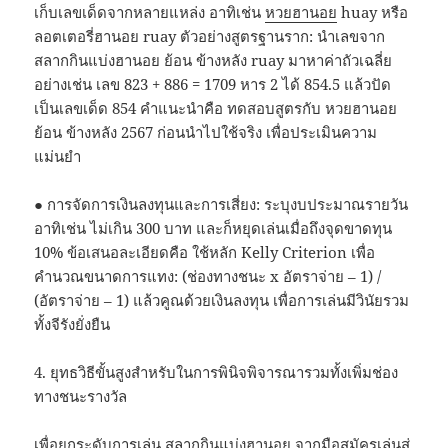
เก็บเลขเด็ดจากหลายแหล่ง อาทิเช่น
หวยฮานอย
huay หรือ
ลอตเตอรี่ฮานอย ruay ตัวอย่างสูตรฐานราก: นำเลขจาก
สลากกินแบ่งฮานอย ย้อน ข้างหลัง ruay มาหาค่าถัวเฉลี่ย
อย่างเช่น เลข 823 + 886 = 1709 หาร 2 ได้ 854.5 แล้วปัด
เป็นเลขเด็ด 854 คำแนะนำคือ ทดสอบสูตรกับ หวยฮานอย
ย้อน ข้างหลัง 2567 ก่อนนำไปใช้จริง เพื่อประเมินความ
แม่นยำ
● การจัดการเงินลงทุนและการเสี่ยง: ระบุงบประมาณรายวัน
อาทิเช่น ไม่เกิน 300 บาท และก็หยุดเล่นเมื่อถึงจุดขาดทุน
10% ข้อเสนอละเอียดคือ ใช้หลัก Kelly Criterion เพื่อ
คำนวณขนาดการแทง: (ช่องทางชนะ x อัตราจ่าย – 1) /
(อัตราจ่าย – 1) แล้วคูณด้วยเงินลงทุน เพื่อการเล่นมีวินัยรวม
ทั้งจีรังยั่งยืน
4. ยุทธวิธีขั้นสูงสำหรับในการพินิจพิจารณารวมทั้งเพิ่มช่อง
ทางชนะรางวัล
เพื่อยกระดับการเล่น สลากกินแบ่งฮานอย จากมือสมัครเล่นสู่