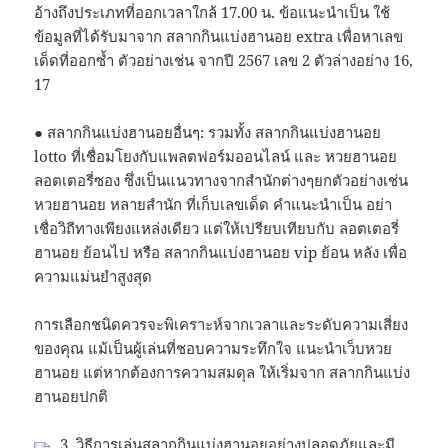
อ้างถึงประเภทที่ออกเวลาใกล้ 17.00 น. ข้อแนะนำเป็น ใช้
ข้อมูลที่ได้รับมาจาก สลากกินแบ่งฮานอย extra เพื่อหาเลข
เด็ดที่ออกซ้ำ ตัวอย่างเช่น จากปี 2567 เลข 2 ตัวล่างอย่าง 16,
17
● สลากกินแบ่งฮานอยอื่นๆ: รวมทั้ง สลากกินแบ่งฮานอย
lotto ที่เชื่อมโยงกับแพลตฟอร์มออนไลน์ และ หวยฮานอย
ลอตเตอรี่ซอง ซึ่งเป็นแนวทางจากสำนักต่างๆยกตัวอย่างเช่น
หวยฮานอย หลายสํานัก ที่เก็บเลขเด็ด คำแนะนำเป็น อย่า
เชื่อวิถีทางเพียงแหล่งเดียว แต่ให้เปรียบเทียบกับ ลอตเตอรี่
ฮานอย ย้อนไป หรือ สลากกินแบ่งฮานอย vip ย้อน หลัง เพื่อ
ความแม่นยำสูงสุด
การเลือกชนิดควรจะพิเคราะห์จากเวลาและระดับความเสี่ยง
ของคุณ แม้เป็นผู้เล่นที่ชอบความระทึกใจ แนะนำเว็บหวย
ฮานอย แต่หากต้องการความสมดุล ให้เริ่มจาก สลากกินแบ่ง
ฮานอยปกติ
3. วิธีการเล่นสลากกินแบ่งฮานอยอย่างปลอดภัยและมี