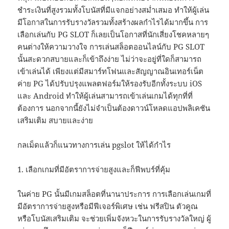
ชำระเงินที่สูงรวมทั้งโบนัสที่มีแจกอย่างสม่ำเสมอ ทำให้ผู้เล่น
มีโอกาสในการรับรางวัลรวมทั้งสร้างผลกำไรได้มากขึ้น การ
เลือกเล่นกับ PG SLOT ก็เลยเป็นโอกาสที่นักเสี่ยงโชคหลายๆ
คนต่างให้ความวางใจ การเล่นสล็อตออนไลน์กับ PG SLOT
นั้นสะดวกสบายและก็เข้าถึงง่าย ไม่ว่าจะอยู่ที่ใดก็สามารถ
เข้าเล่นได้ เพียงแต่มีสมาร์ทโฟนและสัญญาณอินเทอร์เน็ต
ค่าย PG ได้ปรับปรุงแพลตฟอร์มให้รองรับอีกทั้งระบบ iOS
และ Android ทำให้ผู้เล่นสามารถเข้าเล่นเกมได้ทุกที่ที่
ต้องการ นอกจากนี้ยังไม่จำเป็นต้องดาวน์โหลดแอปพลิเคชัน
เสริมเติม สบายและง่าย
กลเม็ดแล้วก็แนวทางการเล่น pgslot ให้ได้กำไร
1. เลือกเกมที่มีอัตราการจ่ายสูงและก็ฟีพบร์ที่คุ้ม
ในค่าย PG นั้นมีเกมสล็อตที่นานาประการ การเลือกเล่นเกมที่
มีอัตราการจ่ายสูงหรือมีฟีเจอร์พิเศษ เช่น ฟรีสปิน ตัวคูณ
หรือโบนัสเสริมเติม จะช่วยเพิ่มจังหวะในการรับรางวัลใหญ่ ผู้