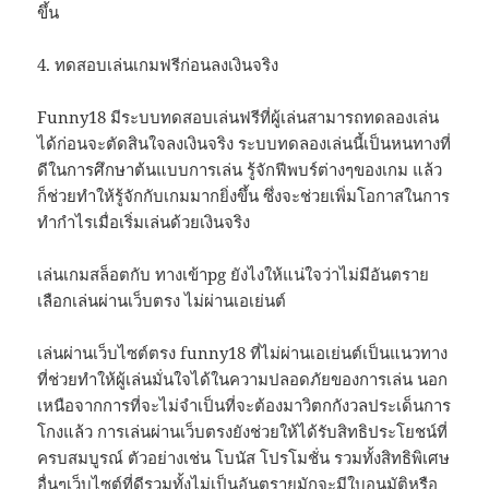
ขึ้น
4. ทดสอบเล่นเกมฟรีก่อนลงเงินจริง
Funny18 มีระบบทดสอบเล่นฟรีที่ผู้เล่นสามารถทดลองเล่น
ได้ก่อนจะตัดสินใจลงเงินจริง ระบบทดลองเล่นนี้เป็นหนทางที่
ดีในการศึกษาต้นแบบการเล่น รู้จักฟีพบร์ต่างๆของเกม แล้ว
ก็ช่วยทำให้รู้จักกับเกมมากยิ่งขึ้น ซึ่งจะช่วยเพิ่มโอกาสในการ
ทำกำไรเมื่อเริ่มเล่นด้วยเงินจริง
เล่นเกมสล็อตกับ ทางเข้าpg ยังไงให้แน่ใจว่าไม่มีอันตราย
เลือกเล่นผ่านเว็บตรง ไม่ผ่านเอเย่นต์
เล่นผ่านเว็บไซต์ตรง funny18 ที่ไม่ผ่านเอเย่นต์เป็นแนวทาง
ที่ช่วยทำให้ผู้เล่นมั่นใจได้ในความปลอดภัยของการเล่น นอก
เหนือจากการที่จะไม่จำเป็นที่จะต้องมาวิตกกังวลประเด็นการ
โกงแล้ว การเล่นผ่านเว็บตรงยังช่วยให้ได้รับสิทธิประโยชน์ที่
ครบสมบูรณ์ ตัวอย่างเช่น โบนัส โปรโมชั่น รวมทั้งสิทธิพิเศษ
อื่นๆเว็บไซต์ที่ดีรวมทั้งไม่เป็นอันตรายมักจะมีใบอนุมัติหรือ