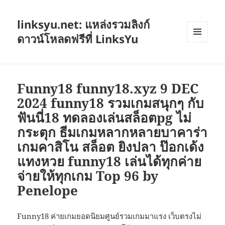
linksyu.net: แหล่งรวมลิงก์
ดาวน์โหลดฟรีที่ LinksYu
เมนู
และวิด
เจ็ต
Funny18 funny18.xyz 9 DEC
2024 funny18 รวมเกมสนุกๆ กับ
ฟันนี่18 ทดลองเล่นสล็อตpg ไม่
กระตุก ธีมเกมหลากหลายบาคาร่า
เกมคาสิโน สล็อต ยิงปลา ป๊อกเด้ง
แทงหวย funny18 เล่นได้ทุกค่าย
จ่ายให้ทุกเกม Top 96 by
Penelope
Funny18 ค่ายเกมยอดนิยมศูนย์รวมเกมมาแรง เว็บตรงไม่