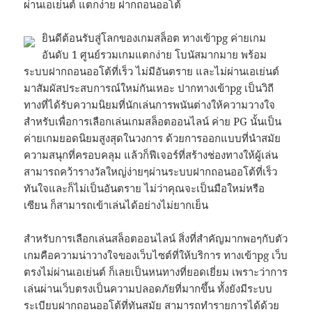
ผ่านเอเย่นต์ แตกง่าย ฝากถอนออโต้
ยินดีต้อนรับสู่โลกของเกมสล็อต ทางเข้าpg ค่ายเกม
อันดับ 1 ศูนย์รวมเกมแตกง่าย โบนัสมากมาย พร้อม
ระบบฝากถอนออโต้ที่เร็ว ไม่มีอันตราย และไม่ผ่านเอเย่นต์
มาสัมผัสประสบการณ์ใหม่กันเหอะ ปากทางเข้าpg เป็นวิถี
ทางที่ได้รับความนิยมที่นักเล่นการพนันต่างให้ความวางใจ
สำหรับเพื่อการเลือกเล่นเกมสล็อตออนไลน์ ค่าย PG นั้นเป็น
ค่ายเกมยอดนิยมสูงสุดในวงการ ด้วยการออกแบบที่นำสมัย
ความสนุกที่ครอบคลุม แล้วก็ฟีเจอร์ที่สร้างช่องทางให้ผู้เล่น
สามารถคว้ารางวัลใหญ่ง่ายๆผ่านระบบฝากถอนออโต้ที่เร็ว
ทันใจและก็ไม่เป็นอันตราย ไม่ว่าคุณจะเป็นมือใหม่หรือ
เซียน ก็สามารถเข้าเล่นได้อย่างไม่ยากเย็น
สำหรับการเลือกเล่นสล็อตออนไลน์ สิ่งที่สำคัญมากพอๆกับตัว
เกมคือความน่าวางใจของเว็บไซต์ที่ให้บริการ ทางเข้าpg เว็บ
ตรงไม่ผ่านเอเย่นต์ ก็เลยเป็นหนทางที่ยอดเยี่ยม เพราะว่าการ
เล่นผ่านเว็บตรงเป็นความปลอดภัยที่มากขึ้น ทั้งยังมีระบบ
ระเบียบฝากถอนออโต้ที่ทันสมัย สามารถทำรายการได้ด้วย