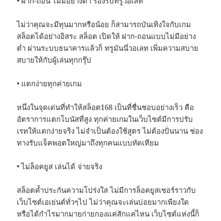
• ฝาก-ถอน ไม่มีอย่างต่ำ รองรับทรูวอเลท
ไม่ว่าคุณจะมีทุนมากหรือน้อย ก็สามารถบันเทิงใจกับเกม
สล็อตได้อย่างอิสระ สล็อต เปิดให้ ฝาก-ถอนแบบไม่มีอย่าง
ต่ำ ผ่านระบบธนาคารแล้วก็ ทรูมันนี่วอเลท เพิ่มความสบาย
สบายให้กับผู้เล่นทุกกรุ๊ป
• แตกง่ายทุกค่ายเกม
หนึ่งในจุดเด่นที่ทำให้สล็อต168 เป็นที่ชื่นชอบอย่างเร็ว คือ
อัตราการแตกโบนัสที่สูง ทุกค่ายเกมในเว็บไซต์มีการปรับ
เรทให้แตกง่ายจริง ไม่จำเป็นต้องใช้สูตร ไม่ต้องปั่นนาน ช่อง
ทางรับแจ็คพอตใหญ่มาถึงทุกคนแบบทัดเทียม
• ไม่ล็อคยูส เล่นได้ จ่ายจริง
สล็อตค้ำประกันความโปร่งใส ไม่มีการล็อคยูสเซอร์ราวกับ
เว็บไซต์เอเย่นต์ทั่วๆไป ไม่ว่าคุณจะเล่นบ่อยมากเพียงใด
หรือได้กำไรมากมายก่ายกองแค่สักแค่ไหน เว็บไซต์แห่งนี้ก็