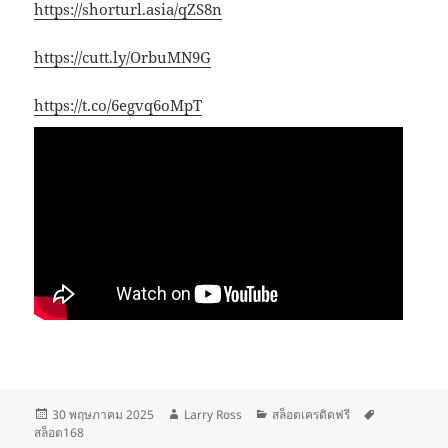
https://shorturl.asia/qZS8n
https://cutt.ly/OrbuMN9G
https://t.co/6egvq6oMpT
เขียน
ผู้
หมวด
ป้าย
30 พฤษภาคม 2025
Larry Ross
สล็อตเครดิตฟรี
เมื่อ
เขียน
หมู่
กำกับ
สล็อต168