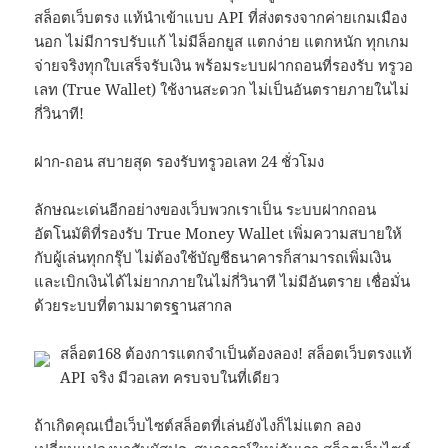
สล็อตเว็บตรง แท้นำเข้าแบบ API ที่ส่งตรงจากค่ายเกมเมือง
นอก ไม่มีการปรับแก้ ไม่มีล็อกยูส แตกง่าย แตกหนัก ทุกเกม
จ่ายจริงทุกใบเสร็จรับเงิน พร้อมระบบฝากถอนที่รองรับ ทรูวอ
เลท (True Wallet) ใช้งานสะดวก ไม่เป็นอันตรายภายในไม่
กี่วินาที!
ฝาก-ถอน สบายสุด รองรับทรูวอเลท 24 ชั่วโมง
ลักษณะเด่นอีกอย่างของเว็บพวกเราเป็น ระบบฝากถอน
อัตโนมัติที่รองรับ True Money Wallet เพิ่มความสบายให้
กับผู้เล่นทุกกรุ๊ป ไม่ต้องใช้บัญชีธนาคารก็สามารถเพิ่มเงิน
และเบิกเงินได้ไม่ยากภายในไม่กี่วินาที ไม่มีอันตราย เชื่อมั่น
ด้วยระบบที่ตามมาตรฐานสากล
สล็อต168 ต้องการแตกจำเป็นต้องลอง! สล็อตเว็บตรงแท้
API จริง มีวอเลท ครบจบในที่เดียว
ถ้าเกิดคุณเบื่อเว็บไซต์สล็อตที่เล่นยังไงก็ไม่แตก ลอง