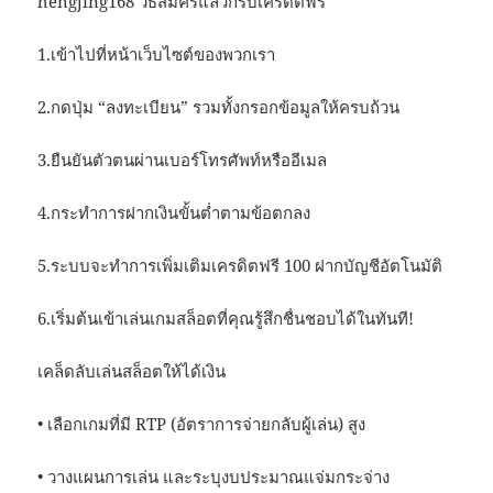
hengjing168 วิธีสมัครแล้วก็รับเครดิตฟรี
1.เข้าไปที่หน้าเว็บไซต์ของพวกเรา
2.กดปุ่ม “ลงทะเบียน” รวมทั้งกรอกข้อมูลให้ครบถ้วน
3.ยืนยันตัวตนผ่านเบอร์โทรศัพท์หรืออีเมล
4.กระทำการฝากเงินขั้นต่ำตามข้อตกลง
5.ระบบจะทำการเพิ่มเติมเครดิตฟรี 100 ฝากบัญชีอัตโนมัติ
6.เริ่มต้นเข้าเล่นเกมสล็อตที่คุณรู้สึกชื่นชอบได้ในทันที!
เคล็ดลับเล่นสล็อตให้ได้เงิน
• เลือกเกมที่มี RTP (อัตราการจ่ายกลับผู้เล่น) สูง
• วางแผนการเล่น และระบุงบประมาณแจ่มกระจ่าง