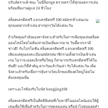
ปรับอัตราแพ้-ชนะ ไม่มีล็อกยูส ตรวจตราได้ทุกยอดการเล่น
พร้อมทีมงานดูแล 24 ชั่วโมง
สล็อตเครดิตฟรี แจกเครดิตฟรี 100 สมัครเข้าเล่นเกม
ทุกยอดฝากเข้าเล่น ฝากทุกๆวันได้แต่ละวัน
ถ้าเกิดคุณกำลังมองหาจังหวะสำหรับในการเพิ่มทุนเล่นสล็อต
ออนไลน์โดยไม่ต้องจ่ายเงินเพิ่มมากมาย วันนี้พวกเรามี
ข่าวดี! กับโปรโมชั่น สล็อตเครดิตฟรี แจกเครดิตฟรี 100
เพียงแค่คุณลงทะเบียนสมัครสมาชิกรวมทั้งฝากเงินเข้าเล่น
เกม ไม่ว่าจะยอดเล็กหรือใหญ่ ก็สามารถรับเครดิตฟรีได้ใน
ทันที! และก็ที่สำคัญ ฝากวันแล้ววันเล่า รับได้แต่ละวัน เพิ่ม
จังหวะสำหรับเพื่อการลุ้นรางวัลแจ็กพอเพียงตใหญ่โดยไม่
ต้องลงทุนเพิ่ม
เพราะอะไรต้องรับโบนัส hengjing168
สล็อตเครดิตฟรีเป็นสิทธิพิเศษที่เว็บคาสิโนออนไลน์มอบให้ผู้
เล่นเพื่อใช้เพื่อสำหรับในการทดลองเล่น หรือนำไปต่อยอดทำ