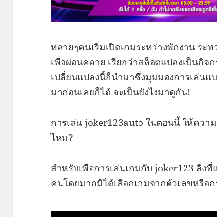
หลายๆคนเริ่มเปิดเกมระหว่างพักงาน ระหว่
เพื่อผ่อนคลาย เรียกว่าสล็อตแปลงเป็นกิจ
เปลี่ยนแปลงนี้ก็นำมาซึ่งมุมมองการเล่น
มาก่อนเลยก็ได้ จะเป็นยังไงมาดูกัน!
การเล่น joker123auto ในตอนนี้ ให้ความ
ไหม?
สำหรับเพื่อการเล่นเกมกับ joker123 สิ่งที
คนโดยมากมิได้เลือกเกมจากตัวเลขหรือก