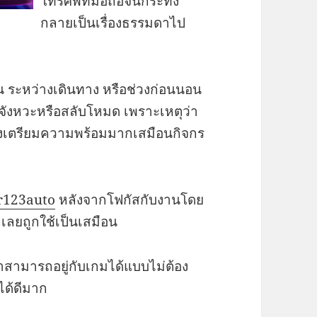
โทรศัพท์มือถือจนกระทั่ง
กลายเป็นเรื่องธรรมดาไป
าน ระหว่างเดินทาง หรือช่วงก่อนนอน
งจังหวะหรือสลับโหมด เพราะเหตุว่า
ต้องเตรียมความพร้อมมากเสมือนกิจกร
r123auto
หลังจากโฟกัสกับงานโดย
เลยถูกใช้เป็นเสมือน
าสามารถอยู่กับเกมได้แบบไม่ต้อง
ได้ดีมาก