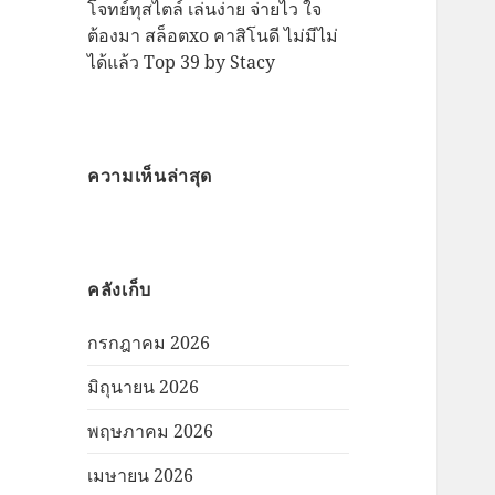
โจทย์ทุสไตล์ เล่นง่าย จ่ายไว ใจ
ต้องมา สล็อตxo คาสิโนดี ไม่มีไม่
ได้แล้ว Top 39 by Stacy
ความเห็นล่าสุด
คลังเก็บ
กรกฎาคม 2026
มิถุนายน 2026
พฤษภาคม 2026
เมษายน 2026