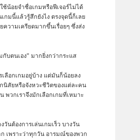
ช้น้อยจำชื่อเกมหรือฟีเจอร์ไม่ได้
นี้แล้วรู้สึกยังไง ตรงจุดนี้ก็เลย
ความเครียดมากขึ้นเรื่อยๆ ซึ่งส่ง
ามกับตนเอง” มากยิ่งกว่ากระแส
ลือกเกมอยู่บ้าง แต่มันก็น้อยลง
ากนิสัยหรือจังหวะชีวิตของแต่ละคน
กัน พวกเราจึงมักเลือกเกมที่เหมาะ
างวันต้องการเล่นเกมเร็ว บางวัน
ยาก เพราะว่าทุกวัน อารมณ์ของพวก