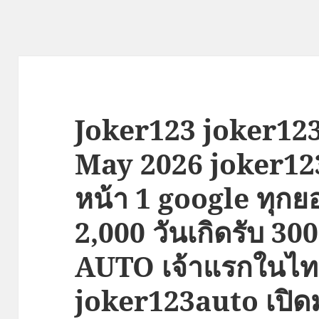
Joker123 joker12
May 2026 joker12
หน้า 1 google ทุกย
2,000 วันเกิดรับ 3
AUTO เจ้าแรกในไ
joker123auto เปิดม