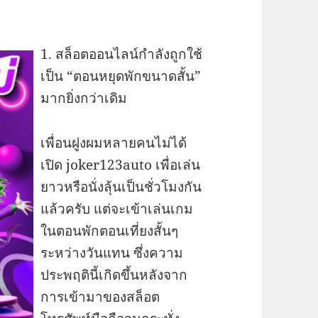
1. สล็อตออนไลน์กำลังถูกใช้
เป็น “ตอนหยุดพักขนาดสั้น”
มากยิ่งกว่าเดิม
เพื่อนฝูงผมหลายคนไม่ได้
เปิด joker123auto เพื่อเล่น
ยาวหรือนั่งลุ้นเป็นชั่วโมงกัน
แล้วครับ แต่จะเข้าเล่นเกม
ในตอนพักตอนเที่ยงสั้นๆ
ระหว่างวันแทน ซึ่งความ
ประพฤตินี้เกิดขึ้นหลังจาก
การเข้ามาของสล็อต