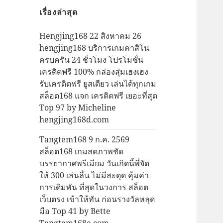
เรื่องล่าสุด
Hengjing168 22 สิงหาคม 26
hengjing168 บริการเกมคาสิโน
ครบครัน 24 ชั่วโมง โปรโมชั่น
เครดิตฟรี 100% กล่องสุ่มเฮงเฮง
รับเครดิตฟรี ยูสเดียว เล่นได้ทุกเกม
สล็อต168 แจก เครดิตฟรี เยอะที่สุด
Top 97 by Micheline
hengjing168d.com
Tangtem168 9 ก.ค. 2569
สล็อต168 เกมสดภาพชัด
บรรยากาศพรีเมียม วันเกิดนี้พี่จัด
ให้ 300 เล่นลื่น ไม่มีสะดุด คุ้มค่า
การเดิมพัน ที่สุดในวงการ สล็อต
เว็บตรง เข้าให้ทัน ก่อนรางวัลหลุด
มือ Top 41 by Bette