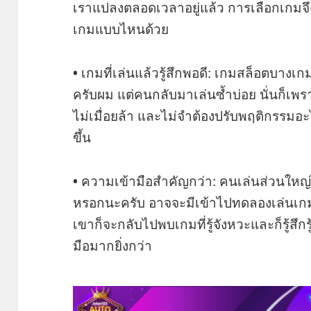
เราแปลงตลอดเวลาอยู่แล้ว การเลือกเกมจึงข
เกมแบบไหนด้วย
• เกมที่เล่นแล้วรู้สึกพอดี: เกมสล็อตบา
ครับผม แต่คนกลับมาเล่นซ้ำบ่อย นั่นก็เพ
ไม่เมื่อยล้า และไม่จำต้องปรับพฤติกรรมอ
ขึ้น
• ความเข้ามือสำคัญกว่า: คนเล่นส่วนให
หรอกนะครับ อาจจะมีเข้าไปทดลองเล่นเกมใ
เขาก็จะกลับไปพบเกมที่รู้จังหวะและก็รู้สึกร
มือมากยิ่งกว่า