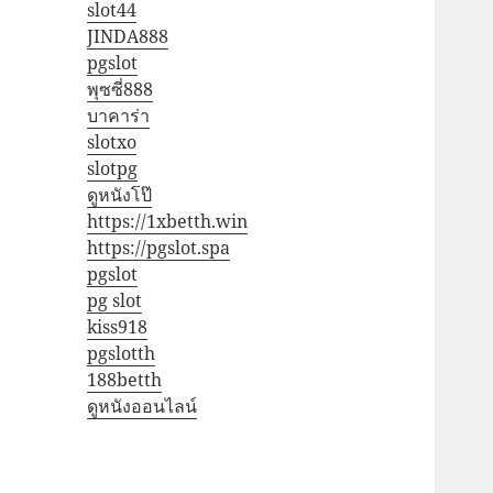
slot44
JINDA888
pgslot
พุซซี่888
บาคาร่า
slotxo
slotpg
ดูหนังโป๊
https://1xbetth.win
https://pgslot.spa
pgslot
pg slot
kiss918
pgslotth
188betth
ดูหนังออนไลน์