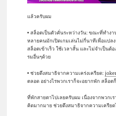
แล้วครับผม
• สล็อตเป็นตัวคั่นระหว่างวัน: ขณะที่ทำง
หลายคนมักเปิดเกมเล่นไม่กี่นาทีเพื่อแปล
สล็อตเข้าเร็ว ใช้เวลาสั้น และไม่จำเป็น
รมอื่นๆด้วย
• ช่วยดึงสมาธิจากความเคร่งเครียด:
joke
ตลอด อย่างไรพวกเราก็จะอยากพัก สล็อตก็
ที่พักสายตาไปเลยครับผม เนื่องจากพวกเร
คิดมากมาย ช่วยดึงสมาธิจากความเครียด