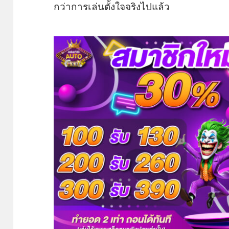
กว่าการเล่นตั้งใจจริงไปแล้ว