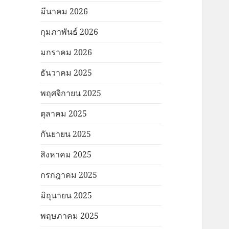
มีนาคม 2026
กุมภาพันธ์ 2026
มกราคม 2026
ธันวาคม 2025
พฤศจิกายน 2025
ตุลาคม 2025
กันยายน 2025
สิงหาคม 2025
กรกฎาคม 2025
มิถุนายน 2025
พฤษภาคม 2025