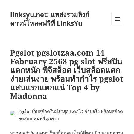
linksyu.net: แหล่งรวมลิงก์
ดาวน์โหลดฟรีที่ LinksYu
เมนู
และวิด
เจ็ต
Pgslot pgslotzaa.com 14
February 2568 pg slot ฟรีสปิน
แตกหนัก พีจีสล็อต เว็บสล็อตแตก
ง่ายเล่นง่าย พร้อมทำกำไร pgslot
แสนแรกแตกแน่ Top 4 by
Madonna
Pgslot เว็บสล็อตใหม่ล่าสุด แตกไว จ่ายจริง พร้อมสล็อต
ทดสอบเล่นฟรีทุกค่าย
หากคุณกำลังมองหาเว็บสล็อตออนไลน์ที่ตอบปัญหาทุกความ