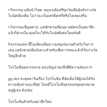
• กิจกรรมวงล้อนำโชค: หมุนวงล้อฟรีทุกวันเพื่อลุ้นรับรางวัล
โบนัสเพิ่มเติม ไม่ว่าจะเป็นเครดิตฟรีหรือไอเทมเสริม
• กิจกรรมเชิญสหาย: แค่ชักชวนเพื่อนมาสมัครเป็นสมาชิก
แล้วก็ฝากเงิน คุณก็จะได้รับโบนัสพิเศษโดยทันที
กิจกรรมเหล่านี้ไม่เพียงเพิ่มความสนุกสนานสำหรับในการ
เล่น แต่ยังช่วยเพิ่มจังหวะสำหรับเพื่อการชนะแล้วก็รับรางวัล
ใหญ่อีกด้วย
โปรโมชั่นหลากหลาย ตอบปัญหาทุกสิ่งที่มีความต้องการ
pg slot สะดุดตาในเรื่อง โปรโมชั่น ที่จัดเต็มให้ผู้เล่นได้รับ
ความคุ้มค่าเยอะที่สุด โดยมีโปรโมชั่นครอบคลุมทุกหมวด
หมู่ผู้เล่น ดังเช่น:
โปรโมชั่นสำหรับสมาชิกใหม่