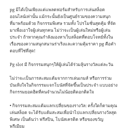
pg มิได้เป็นเพียงแต่แพลตฟอร์มสำหรับการเล่นสล็อต
ออนไลน์เท่านั้น แม้กระนั้นยังเป็นศูนย์รวมของความสนุก
ที่มาพร้อมด้วย กิจกรรมพิเศษ รวมทั้ง โปรโมชั่นสุดคุ้ม ที่จัด
มาเพื่อเอาใจผู้เล่นทุกคน ไม่ว่าจะเป็นผู้เล่นใหม่หรือผู้เล่น
ประจำ ถ้าหากคุณกำลังมองหาเว็บสล็อตที่ตอบโจทย์ทั้งใน
เรื่องของความสนุกสนานร่าเริงและความคุ้มราคา pg คือคำ
ตอบที่ใช่ที่สุด!
Pg slot มี กิจกรรมสนุกๆให้ผู้เล่นได้ร่วมลุ้นรางวัลแต่ละวัน
ไม่ว่าจะเป็นการสะสมแต้มจากการเล่นเกมส์ หรือการร่วม
บันเทิงใจในกิจกรรมแจกโบนัสที่จัดขึ้นเป็นประจำ แบบอย่าง
กิจกรรมยอดฮิตที่คนจำนวนไม่น้อยติดอกติดใจ
• กิจกรรมสะสมแต้มแลกเปลี่ยนของรางวัล: ครั้งใดก็ตามคุณ
เล่นสล็อต จะได้รับแต้มสะสมเพื่อนำไปแลกเปลี่ยนรางวัลสุด
พิเศษ เป็นต้นว่า ฟรีสปิน, โบนัสเครดิต หรือของขวัญ
พรีเมียม