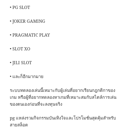
• PG SLOT
• JOKER GAMING
• PRAGMATIC PLAY
• SLOT XO
• JILI SLOT
• และก็อีกมากมาย
ระบบทดลองเล่นนี้เหมาะกับผู้เล่นที่อยากเรียนกฎกติกาของ
เกม หรือผู้ที่อยากทดลองหาเกมที่เหมาะสมกับสไตล์การเล่น
ของตนเองก่อนที่จะลงทุนจริง
pg แหล่งรวมกิจกรรมบันเทิงใจและโปรโมชั่นสุดคุ้มสำหรับ
สายสล็อต