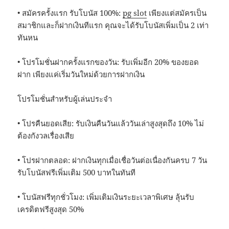
• สมัครครั้งแรก รับโบนัส 100%:
pg slot
เพียงแต่สมัครเป็น
สมาชิกและก็ฝากเงินทีแรก คุณจะได้รับโบนัสเพิ่มเป็น 2 เท่า
ทันหน
• โปรโมชั่นฝากครั้งแรกของวัน: รับเพิ่มอีก 20% ของยอด
ฝาก เพียงแค่เริ่มวันใหม่ด้วยการฝากเงิน
โปรโมชั่นสำหรับผู้เล่นประจำ
• โปรคืนยอดเสีย: รับเงินคืนวันแล้ววันเล่าสูงสุดถึง 10% ไม่
ต้องกังวลเรื่องเสีย
• โปรฝากตลอด: ฝากเงินทุกเมื่อเชื่อวันต่อเนื่องกันครบ 7 วัน
รับโบนัสฟรีเพิ่มเติม 500 บาทในทันที
• โบนัสฟรีทุกชั่วโมง: เพิ่มเติมเงินระยะเวลาพิเศษ ลุ้นรับ
เครดิตฟรีสูงสุด 50%