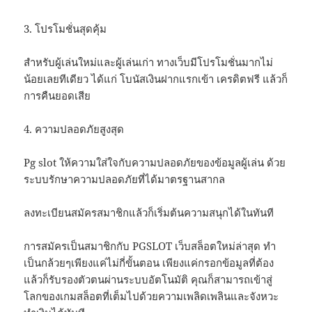
3. โปรโมชั่นสุดคุ้ม
สำหรับผู้เล่นใหม่และผู้เล่นเก่า ทางเว็บมีโปรโมชั่นมากไม่
น้อยเลยทีเดียว ได้แก่ โบนัสเงินฝากแรกเข้า เครดิตฟรี แล้วก็
การคืนยอดเสีย
4. ความปลอดภัยสูงสุด
Pg slot ให้ความใส่ใจกับความปลอดภัยของข้อมูลผู้เล่น ด้วย
ระบบรักษาความปลอดภัยที่ได้มาตรฐานสากล
ลงทะเบียนสมัครสมาชิกแล้วก็เริ่มต้นความสนุกได้ในทันที
การสมัครเป็นสมาชิกกับ PGSLOT เว็บสล็อตใหม่ล่าสุด ทำ
เป็นกล้วยๆเพียงแค่ไม่กี่ขั้นตอน เพียงแค่กรอกข้อมูลที่ต้อง
แล้วก็รับรองตัวตนผ่านระบบอัตโนมัติ คุณก็สามารถเข้าสู่
โลกของเกมสล็อตที่เต็มไปด้วยความเพลิดเพลินและจังหวะ