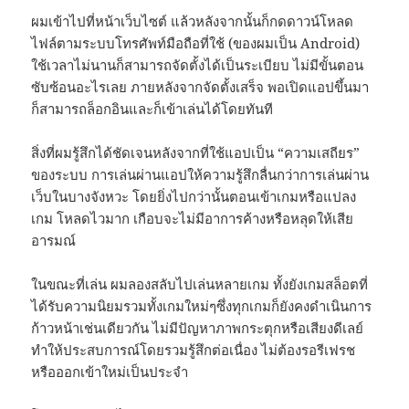
ผมเข้าไปที่หน้าเว็บไซต์ แล้วหลังจากนั้นก็กดดาวน์โหลด
ไฟล์ตามระบบโทรศัพท์มือถือที่ใช้ (ของผมเป็น Android)
ใช้เวลาไม่นานก็สามารถจัดตั้งได้เป็นระเบียบ ไม่มีขั้นตอน
ซับซ้อนอะไรเลย ภายหลังจากจัดตั้งเสร็จ พอเปิดแอปขึ้นมา
ก็สามารถล็อกอินและก็เข้าเล่นได้โดยทันที
สิ่งที่ผมรู้สึกได้ชัดเจนหลังจากที่ใช้แอปเป็น “ความเสถียร”
ของระบบ การเล่นผ่านแอปให้ความรู้สึกลื่นกว่าการเล่นผ่าน
เว็บในบางจังหวะ โดยยิ่งไปกว่านั้นตอนเข้าเกมหรือแปลง
เกม โหลดไวมาก เกือบจะไม่มีอาการค้างหรือหลุดให้เสีย
อารมณ์
ในขณะที่เล่น ผมลองสลับไปเล่นหลายเกม ทั้งยังเกมสล็อตที่
ได้รับความนิยมรวมทั้งเกมใหม่ๆซึ่งทุกเกมก็ยังคงดำเนินการ
ก้าวหน้าเช่นเดียวกัน ไม่มีปัญหาภาพกระตุกหรือเสียงดีเลย์
ทำให้ประสบการณ์โดยรวมรู้สึกต่อเนื่อง ไม่ต้องรอรีเฟรช
หรือออกเข้าใหม่เป็นประจำ