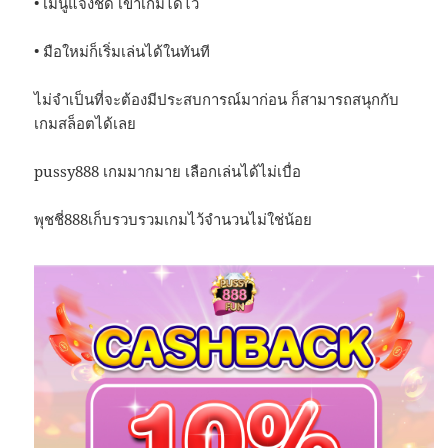
• เมนูแจ้งชัด เข้าเกมได้ไว
• มือใหม่ก็เริ่มเล่นได้ในทันที
ไม่จำเป็นที่จะต้องมีประสบการณ์มาก่อน ก็สามารถสนุกกับ
เกมสล็อตได้เลย
pussy888 เกมมากมาย เลือกเล่นได้ไม่เบื่อ
พุชชี่888เก็บรวบรวมเกมไว้จำนวนไม่ใช่น้อย