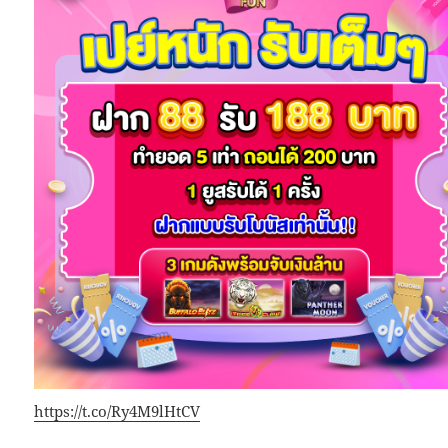
https://t.co/Ry4M9lHtCV