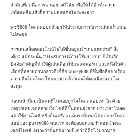
สำคัญที่สุดคือการเล่นอย่างมีวินัย เพื่อให้ได้อีกทั้งความ
เพลิดเพลินแล้วก็ความปลอดภัยในระยะยาว
พุซซี่888 โหลดแอปกล้วยๆให้ประสบการณ์การเล่นสม่ำเสมอ
ไม่สะดุด
การเล่นสล็อตออนไลน์ไม่ได้ขึ้นอยู่แค่ “เกมแตกง่าย” สิ่ง
เดียว แม้กระนั้น “ประสบการณ์การใช้แรงงาน” ก็เป็นอีก
ปัจจัยสำคัญที่ทำให้ผู้เล่นเลือกใช้แพลตฟอร์ม และหนึ่งในตัว
เลือกที่หลายท่านกล่าวถึงก็คือ pussy888 ที่ขึ้นชื่อลือชาเรื่อง
ความลื่นไถลไหล โหลดง่าย แล้วก็เล่นได้ต่อเนื่องแบบไม่
สะดุด
ก่อนหน้านี้ผมเป็นคนที่ไม่ค่อยถูกใจโหลดแอปเท่าใด ด้วย
เหตุว่าเคยเจอหลายเว็บไซต์ที่ขั้นตอนยุ่งยาก บางเวลาโหลด
แล้วใช้งานไม่ดี หรือกินเครื่อง แม้กระนั้นพอได้ทดลองโหลด
แอปของ pussy888 หนแรก จะต้องบอกเลยว่าค่อนข้างจะ
เซอร์ไพรส์ เพราะว่าขั้นตอนง่ายยิ่งกว่าที่คิดไว้มากมาย