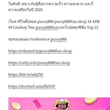
ในทันที เหมาะกับผู้ที่อยากความเร็ว ความสะดวก และก็
ความเสถียรในปี 2026
เว็บคาสิโนทั้งหมด pussy888 pussy888fun.shop 18 APR
69 Lindsay ใหม่
pussy888fun
แจกโบนัสทุกซีซั่น Top 22
ขอขอบคุณมากreference
pussy888
https://rebrand.ly/pussy888fun-shop
https://cutly.info/pussy888fun-shop
https://bitt.to/adyf26
https://shorturl.asia/XkD1F