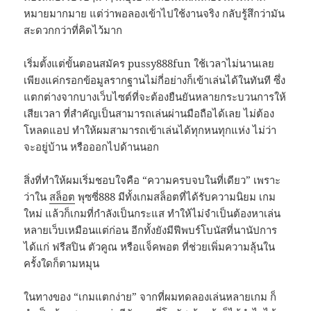
หมายมากมาย แต่ว่าพอลองเข้าไปใช้งานจริง กลับรู้สึกว่ามัน
สะดวกกว่าที่คิดไว้มาก
เริ่มตั้งแต่ขั้นตอนสมัคร pussy888fun ใช้เวลาไม่นานเลย
เพียงแค่กรอกข้อมูลรากฐานไม่กี่อย่างก็เข้าเล่นได้ในทันที ซึ่ง
แตกต่างจากบางเว็บไซต์ที่จะต้องยืนยันหลายกระบวนการให้
เสียเวลา ที่สำคัญเป็นสามารถเล่นผ่านมือถือได้เลย ไม่ต้อง
โหลดแอป ทำให้ผมสามารถเข้าเล่นได้ทุกหนทุกแห่ง ไม่ว่า
จะอยู่บ้าน หรือออกไปด้านนอก
สิ่งที่ทำให้ผมเริ่มชอบใจคือ “ความครบจบในที่เดียว” เพราะ
ว่าใน
สล็อต
พุซซี่888 มีทั้งเกมสล็อตที่ได้รับความนิยม เกม
ใหม่ แล้วก็เกมที่กำลังเป็นกระแส ทำให้ไม่จำเป็นต้องหาเล่น
หลายเว็บเหมือนแต่ก่อน อีกทั้งยังมีฟีพบร์โบนัสที่นานัปการ
ได้แก่ ฟรีสปิน ตัวคูณ หรือแจ็คพอต ที่ช่วยเพิ่มความลุ้นใน
ครั้งใดก็ตามหมุน
ในทางของ “เกมแตกง่าย” จากที่ผมทดลองเล่นหลายเกม ก็