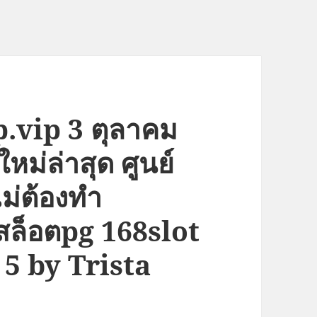
p.vip 3 ตุลาคม
หม่ล่าสุด ศูนย์
ไม่ต้องทำ
 สล็อตpg 168slot
 5 by Trista