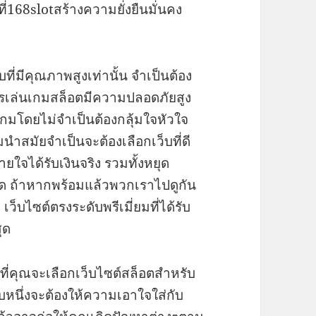
ี่168slotสร้างความยั่งยืนมั่นคง
ที่มีคุณภาพสูงเท่านั้น จำเป็นต้อง
การเล่นเกมสล็อตมีความปลอดภัยสูง
เกมโดยไม่จำเป็นต้องกลุ้มใจหัวใจ
นำสมัยจำเป็นจะต้องเลือกเว็บที่ดี
ใจได้รับเงินจริง รวมทั้งหยุด
ด ถ้าหากพร้อมแล้วพวกเราไปดูกัน
ว็บไซต์ตรงระดับพรีเมี่ยมที่ได้รับ
ุด
รที่คุณจะเลือกเว็บไซต์สล็อตสำหรับ
บหนึ่งจะต้องให้ความเอาใจใส่กับ