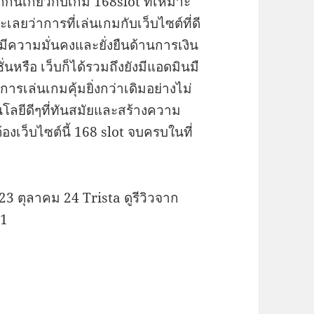
กกันเกี่ยวกับเกม 168slot ที่เหมาะ
ว่าการที่เล่นเกมกับเว็บไซต์ที่ดี
ณมีความมั่นคงและยั่งยืนด้านการเงิน
่นหรือ เว็บก็ได้รวมถึงยังมีแอดมินมื
ารเล่นเกมคุ้มยิ่งกว่าเดิมอย่างไม่
ลยีดีๆที่ทันสมัยและสร้างความ
องเว็บไซต์นี้ 168 slot จบครบในที่
23 ตุลาคม 24 Trista ดูรีวิวจาก
61