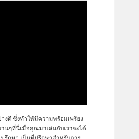
งดี ซึ่งทำให้มีความพร้อมเพรียง
ที่นี่เมื่อคุณมาเล่นกับเราจะได้
คำปรึกษา เป็นที่ปรึกษาสำหรับการ