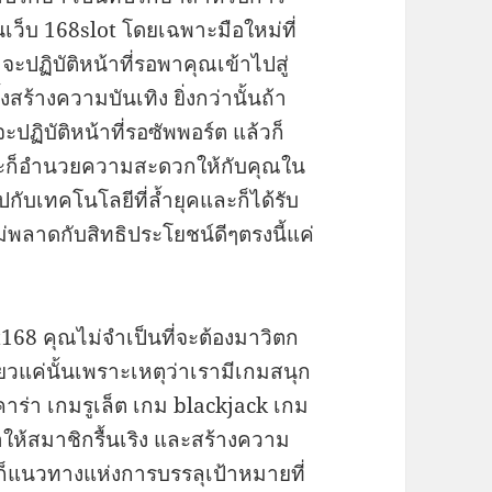
เว็บ 168slot โดยเฉพาะมือใหม่ที่
ะปฏิบัติหน้าที่รอพาคุณเข้าไปสู่
สร้างความบันเทิง ยิ่งกว่านั้นถ้า
ะปฏิบัติหน้าที่รอซัพพอร์ต แล้วก็
ะก็อำนวยความสะดวกให้กับคุณใน
ับเทคโนโลยีที่ล้ำยุคและก็ได้รับ
พลาดกับสิทธิประโยชน์ดีๆตรงนี้แค่
t168 คุณไม่จำเป็นที่จะต้องมาวิตก
ยวแค่นั้นเพราะเหตุว่าเรามีเกมสนุก
าร่า เกมรูเล็ต เกม blackjack เกม
ำให้สมาชิกรื้นเริง และสร้างความ
ะก็แนวทางแห่งการบรรลุเป้าหมายที่