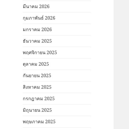
มีนาคม 2026
กุมภาพันธ์ 2026
มกราคม 2026
ธันวาคม 2025
พฤศจิกายน 2025
ตุลาคม 2025
กันยายน 2025
สิงหาคม 2025
กรกฎาคม 2025
มิถุนายน 2025
พฤษภาคม 2025