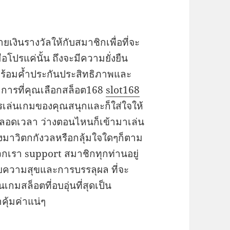
ายเงินรางวัลให้กับสมาชิกเพื่อที่จะ
โปรแค่นั้น ถึงจะมีความยั่งยืน
น พร้อมค้ำประกันประสิทธิภาพและ
าการที่คุณเลือกสล็อต168
slot168
รเล่นเกมของคุณสนุกและก็ใส่ใจให้
ลอดเวลา ว่างตอนไหนก็เข้ามาเล่น
องมาวิตกกังวลหรือกลุ้มใจใดๆก็ตาม
เรา support สมาชิกทุกท่านอยู่
วยความสุขและการบรรลุผล ที่จะ
กมสล็อตที่อบอุ่นที่สุดเป็น
คุ้มค่าแน่ๆ