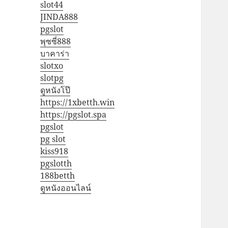
slot44
JINDA888
pgslot
พุซซี่888
บาคาร่า
slotxo
slotpg
ดูหนังโป๊
https://1xbetth.win
https://pgslot.spa
pgslot
pg slot
kiss918
pgslotth
188betth
ดูหนังออนไลน์