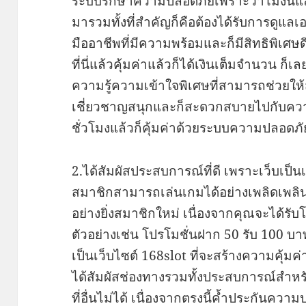
ระบบรักษาความปลอดภัยเพราะว่าไม่งั้นแ
มารวมทั้งที่สำคัญก็คือต้องได้รับการดูแล
มืออาชีพที่มีความพร้อมและก็มีสิทธิพิเศษดี
ที่นี่แล้วคุ้มค่าแล้วก็ได้เงินเต็มจำนวน ก็เล
ความรู้ความเข้าใจพิเศษที่สามารถช่วยให้ส
เชี่ยวชาญสนุกและก็สะดวกสบายไปกับความมั
ชั่วโมงแล้วก็คุ้มค่าด้วยระบบความปลอดภัย
2.ได้สัมผัสประสบการณ์ที่ดี เพราะเว็บเป็นเ
สมาชิกสามารถเล่นเกมได้อย่างเพลิดเพลิน
อย่างยิ่งสมาชิกใหม่ เนื่องจากคุณจะได้รั
ตัวอย่างเช่น โปรโมชั่นฝาก 50 รับ 100 บา
เป็นเว็บไซต์ 168slot ที่จะสร้างความคุ้มค
ได้สัมผัสช่องทางรวมทั้งประสบการณ์สำหร
ที่อื่นไม่ได้ เนื่องจากตรงนี้ค้ำประกันคว