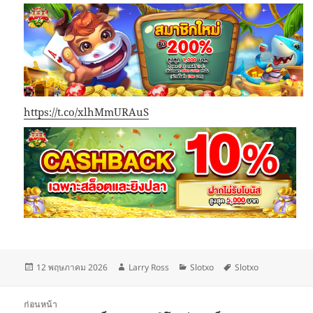
https://t.co/xlhMmURAuS
เขียน
ผู้
หมวด
ป้าย
12 พฤษภาคม 2026
Larry Ross
Slotxo
Slotxo
เมื่อ
เขียน
หมู่
กำกับ
แนะแนว
ก่อนหน้า
เรื่อง