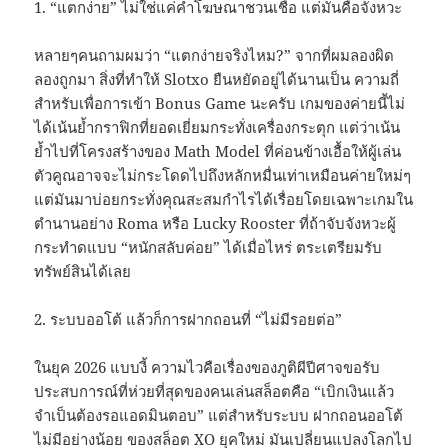
1. “แตกง่าย” ไม่ใช่แค่คำโฆษณาชวนเชื่อ แต่มันคือจังหวะ
หลายๆคนถามผมว่า “แตกง่ายจริงไหม?” จากที่ผมลองผิด
ลองถูกมา สิ่งที่ทำให้ Slotxo ยืนหยัดอยู่ได้นานเป็น ความถี่
สำหรับเพื่อการเข้า Bonus Game นะครับ เกมของค่ายนี้ไม่
ได้เน้นย้ำกราฟิกที่ยอดเยี่ยมกระทั่งเครื่องกระตุก แต่ว่าเน้น
ย้ำไปที่โครงสร้างของ Math Model ที่ค่อนข้างเอื้อให้ผู้เล่น
ตัวคูณอาจจะไม่กระโดดไปถึงหลักหมื่นเท่าเหมือนค่ายใหม่ๆ
แต่มันมาบ่อยกระทั่งคุณสะสมกำไรได้เรื่อยโดยเฉพาะเกมใน
ตำนานอย่าง Roma หรือ Lucky Rooster ที่ถ้าจับจังหวะผู้
กระทำดแบบ “หนักสลับค่อย” ได้เมื่อไหร่ ตระเตรียมรับ
ทรัพย์สินได้เลย
2. ระบบออโต้ แล้วก็การฝากถอนที่ “ไม่มีรอยต่อ”
ในยุค 2026 แบบงี้ ความไวคือเรื่องของภูติผีปีศาจขอรับ
ประสบการณ์ที่ห่วยที่สุดของคนเล่นสล็อตคือ “เบิกเงินแล้ว
จำเป็นต้องรอแอดมินตอบ” แต่สำหรับระบบ ฝากถอนออโต้
ไม่มีอย่างน้อย ของสล็อต XO ยุคใหม่ มันเปลี่ยนแปลงโลกไป