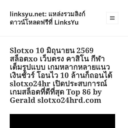
linksyu.net: แหล่งรวมลิงก์
ดาวน์โหลดฟรีที่ LinksYu
เมนู
และวิด
เจ็ต
Slotxo 10 มิถุนายน 2569
สล็อตxo เว็บตรง คาสิโน กีฬา
เต็มรูปแบบ เกมหลากหลายแนว
เงินชัวร์ โอนไว 10 ล้านก็ถอนได้
slotxo24hr เปิดประสบการณ์
เกมสล็อตที่ดีที่สุด Top 86 by
Gerald slotxo24hrd.com