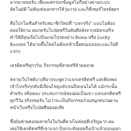
มากมายขอรับ เพียงแค่กรอกข้อมูลไม่กี่อย่างผ่านระบบ
อัตโนมัติ ไม่ต้องส่งเอกสารให้วุ่นวาย และก็ที่เซอร์ไพรส์สุดๆ
คือโปรโมชั่นสำหรับสมาชิกใหม่ที่ “แจกจริง” แบบไม่ต้อง
คอยให้ถาม ผมกดรับโบนัสฟรีในทันทีหลังจากสมัครเสร็จ
ทำให้มีทุนเริ่มไปปั่นเกมโปรดอย่าง Roma หรือ Lucky
Rooster ได้นานขึ้นโดยไม่ต้องเข้าเนื้อตนเองเยอะแยะในที
แรกๆ
เครดิตฟรีทุกๆวัน: กิจกรรมที่สายฟรีห้ามพลาด
หลายเว็บไซต์บางทีอาจจะพูดว่าแจกเครดิตฟรี แต่เพียงพอ
เข้าไปจริงๆกลับมีเงื่อนไขยุบยับจนถึงถอนไม่ได้ แม้กระนั้น
สำหรับ สล็อตxo ประสบการณ์ของผมเป็นเขา แจกเครดิตฟรี
ทุกวี่วัน จริงๆขอรับ ไม่ว่าจะเป็นกิจกรรมร่วมสนุกสนานผ่าน
หน้าเว็บหรือโบนัสคืนยอดเสีย
ซึ่งมันช่วยต่อลมหายใจในวันที่ดวงไม่ค่อยดีเจริญมาก ผม
เคยใช้เครดิตฟรีที่เขาแจก ปั่นกระทั่งยอดถึงเป้าแล้วถอนออก