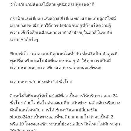
วัยไปกับเกมธีมผลไม้สวยๆที่นี่มีครบทุกรสชาติ
กราฟิกและเสียง: แสงสว่าง สี เสียง ของแต่ละเกมถูกดีไซน์
มาอย่างประณีต ทำให้การนั่งพักผ่อนอยู่ที่บ้านให้ความรู้
ความเข้าใจสึกเสมือนพวกเรากำลังนั่งอยู่ในคาสิโนระดับ
นานาชาติจริงๆ
ฟีเจอร์เด็ด: แต่ละเกมมีลูกเล่นไม่ซ้ำกัน ทั้งฟรีสปิน ตัวคูณที่
พุ่งปรี๊ด หรือเกมโบนัสที่หลบซ่อนอยู่ ทำให้ทุกการสปินมี
ความหมายมากกว่าเพียงแค่การรอคอยผลแพ้ชนะ
ความสบายสบายระดับ 24 ชั่วโมง
อีกหนึ่งสิ่งที่ผมชูให้เป็นข้อดีที่สุดเป็นการให้บริการตลอด 24
ชั่วโมง ด้วยไลฟ์สไตล์ของผมที่บางวันทำงานเลิกดึก หรือบาง
คืนก็นอนไม่หลับ การได้เข้ามารีแลกเปลี่ยนซ์ใน
slotxo24hr เป็นทางออกที่พอดีมากมาย ไม่ว่าจะเป็นตี 2
หรือ 10 โมงตอนเช้า ระบบก็ยังคงเสถียร ลื่นไหล ไม่มีกระตุก
ให้เสียอารมณ์