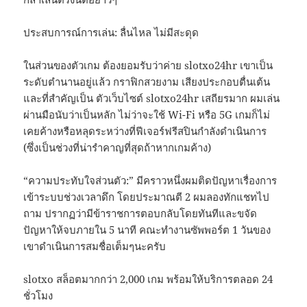
ประสบการณ์การเล่น: ลื่นไหล ไม่มีสะดุด
ในส่วนของตัวเกม ต้องยอมรับว่าค่าย slotxo24hr เขาเป็น
ระดับตำนานอยู่แล้ว กราฟิกสวยงาม เสียงประกอบตื่นเต้น
และที่สำคัญเป็น ตัวเว็บไซต์ slotxo24hr เสถียรมาก ผมเล่น
ผ่านมือนับว่าเป็นหลัก ไม่ว่าจะใช้ Wi-Fi หรือ 5G เกมก็ไม่
เคยค้างหรือหลุดระหว่างที่ฟีเจอร์ฟรีสปินกำลังดำเนินการ
(ซึ่งเป็นช่วงที่น่ารำคาญที่สุดถ้าหากเกมค้าง)
“ความประทับใจส่วนตัว:” มีคราวหนึ่งผมติดปัญหาเรื่องการ
เข้าระบบช่วงเวลาดึก โดยประมาณตี 2 ผมลองทักแชทไป
ถาม ปรากฏว่ามีข้าราชการตอบกลับโดยทันทีและขจัด
ปัญหาให้จบภายใน 5 นาที คณะทำงานซัพพอร์ต 1 วันของ
เขาดำเนินการสมชื่อเต็มๆนะครับ
slotxo สล็อตมากกว่า 2,000 เกม พร้อมให้บริการตลอด 24
ชั่วโมง