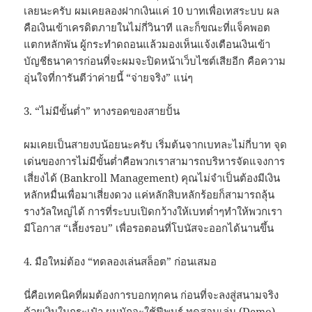
เลยนะครับ ผมเคยลองฝากเงินแค่ 10 บาทเพื่อเทสระบบ ผล
คือเงินเข้าเครดิตภายในไม่กี่วินาที และก็ขณะที่แจ็คพอต
แตกหลักพัน ผู้กระทำดถอนแล้วมองเห็นแจ้งเตือนเงินเข้า
บัญชีธนาคารก่อนที่จะผมจะปิดหน้าเว็บไซต์เสียอีก คือความ
อุ่นใจที่การันตีว่าค่ายนี้ “จ่ายจริง” แน่ๆ
3. “ไม่มีขั้นต่ำ” ทางรอดของสายปั้น
ผมเคยเป็นสายงบน้อยนะครับ เริ่มต้นจากเบทละไม่กี่บาท จุด
เด่นของการไม่มีขั้นต่ำคือพวกเราสามารถบริหารจัดแจงการ
เสี่ยงได้ (Bankroll Management) คุณไม่จำเป็นต้องมีเงิน
หลักหมื่นเพื่อมาเสี่ยงดวง แค่หลักสิบหลักร้อยก็สามารถลุ้น
รางวัลใหญ่ได้ การที่ระบบเปิดกว้างให้เบทต่ำๆทำให้พวกเรา
มีโอกาส “เลี้ยงรอบ” เพื่อรอตอนที่โบนัสจะออกได้นานขึ้น
4. มือใหม่ต้อง “ทดลองเล่นสล็อต” ก่อนเสมอ
นี่คือเทคนิคที่ผมต้องการบอกทุกคน ก่อนที่จะลงสู่สนามจริง
ด้วยเงินในกระเป๋า ผมมักจะใช้ฟีพบร์ ทดสอบเล่น (Demo)