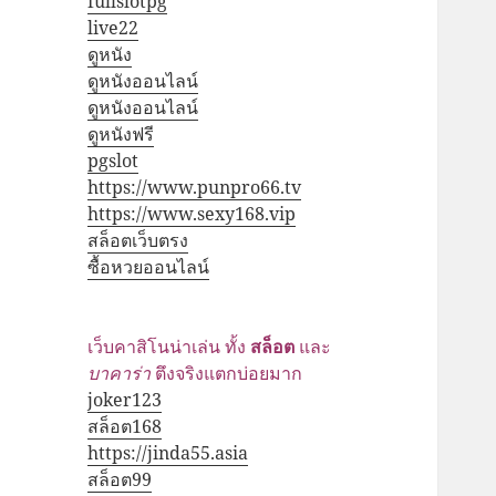
fullslotpg
live22
ดูหนัง
ดูหนังออนไลน์
ดูหนังออนไลน์
ดูหนังฟรี
pgslot
https://www.punpro66.tv
https://www.sexy168.vip
สล็อตเว็บตรง
ซื้อหวยออนไลน์
เว็บคาสิโนน่าเล่น ทั้ง
สล็อต
และ
บาคาร่า
ตึงจริงแตกบ่อยมาก
joker123
สล็อต168
https://jinda55.asia
สล็อต99