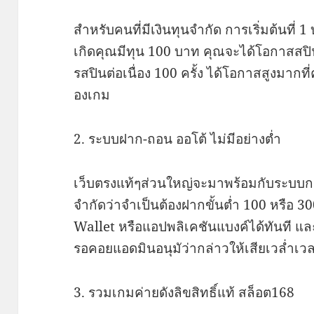
สำหรับคนที่มีเงินทุนจำกัด การเริ่มต้นที่ 
เกิดคุณมีทุน 100 บาท คุณจะได้โอกาสสปินถึ
รสปินต่อเนื่อง 100 ครั้ง ได้โอกาสสูงมากท
องเกม
2. ระบบฝาก-ถอน ออโต้ ไม่มีอย่างต่ำ
เว็บตรงแท้ๆส่วนใหญ่จะมาพร้อมกับระบบการ
จำกัดว่าจำเป็นต้องฝากขั้นต่ำ 100 หรือ 
Wallet หรือแอปพลิเคชันแบงค์ได้ทันที แล
รอคอยแอดมินอนุมัว่ากล่าวให้เสียเวล่ำเว
3. รวมเกมค่ายดังลิขสิทธิ์แท้ สล็อต168