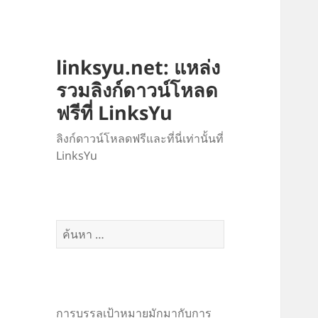
linksyu.net: แหล่ง
รวมลิงก์ดาวน์โหลด
ฟรีที่ LinksYu
ลิงก์ดาวน์โหลดฟรีและที่นี่เท่านั้นที่
LinksYu
ค้นหา
สำหรับ:
การบรรลุเป้าหมายมักมากับการ