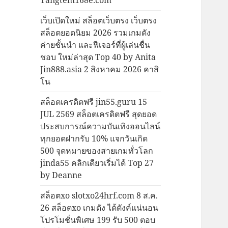
Tangtem168e.com
เว็บเปิดใหม่ สล็อตเว็บตรง เว็บตรง
สล็อตยอดนิยม 2026 รวมเกมดัง
ค่ายชั้นนำ และฟีเจอร์ที่ผู้เล่นชื่น
ชอบ ใหม่ล่าสุด Top 40 by Anita
Jin888.asia 2 สิงหาคม 2026 คาสิ
โน
สล็อตเครดิตฟรี jin55.guru 15
JUL 2569 สล็อตเครดิตฟรี สุดยอด
ประสบการณ์ความบันเทิงออนไลน์
ทุกยอดฝากรับ 10% แจกวันเกิด
500 จุดหมายของสายเกมทั่วโลก
jinda55 คลิกเดียวเริ่มได้ Top 27
by Deanne
สล็อตxo slotxo24hrf.com 8 ส.ค.
26 สล็อตxo เกมดัง ได้ตังค์แน่นอน
โปรโมชั่นพิเศษ 199 รับ 500 ตอบ