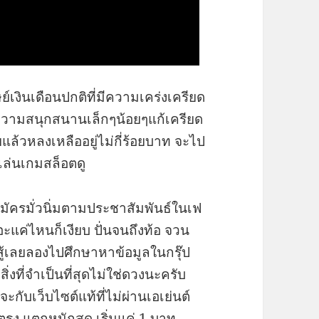
์เงินเดือนปกติที่มีความเคร่งเครียด
อความสนุกสนานเล็กๆน้อยๆแก้เครียด
ยแล้วหลงเหลืออยู่ไม่กี่ร้อยบาท จะไป
ล่นเกมสล็อตดู
สมัครมั่วนิ่มตามประชาสัมพันธ์ในเฟ
อะแค่ไหนก็เงียบ ปั่นจนถึงท้อ จวน
สู้เลยลองไปศึกษาหาข้อมูลในกรุ๊ป
ิ่งที่จำเป็นที่สุดไม่ใช่ดวงนะครับ
จะกับเว็บไซต์แท้ที่ไม่ผ่านเอเย่นต์
์ตรง แตกหนักสุด เริ่มแค่ 1 บาท