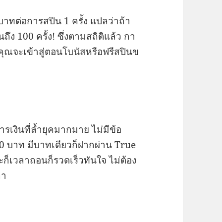
1 บาทต่อการสปิน 1 ครั้ง แปลว่าถ้า
ง 100 ครั้ง! ซึ่งตามสถิติแล้ว กา
ี่คุณจะเข้าสู่ตอนโบนัสหรือฟรีสปินข
เงินที่ล้ำยุคมากมาย ไม่มีข้อ
300 บาท มีบาทเดียวก็ฝากผ่าน True
ะก็เวลาถอนก็รวดเร็วทันใจ ไม่ต้อง
ลา