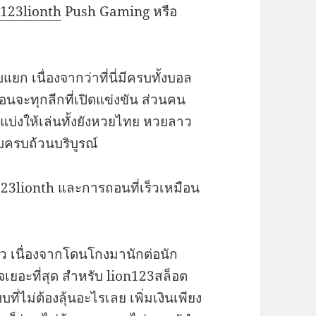
,
123lionth
Push Gaming หรือ
ก เนื่องจากว่าที่นี่มีครบทั้งบอล
ือนจะทุกลีกที่เปิดแข่งขัน ส่วนคน
บ่งให้เล่นทั้งยังหวยไทย หวยลาว
บครบถ้วนบริบูรณ์
23lionth และการถอนที่เร็วเหมือน
แล้ว เนื่องจากโดนโกงมานักต่อนัก
จเยอะที่สุด สำหรับ lion123สล็อต
ที่ไม่ต้องลุ้นอะไรเลย เพิ่มเงินเพียง