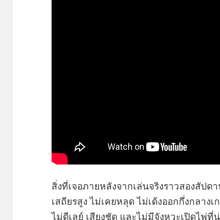
สิ่งที่เจอภายหลังจากเล่นจริงราวสองสัปด
เสถียรสูง ไม่เคยหลุด ไม่เด้งออกกึ่งกลา
ไม่ดีเลย์ เสียงชัด และไม่มีจังหวะเปิดไพ่ที