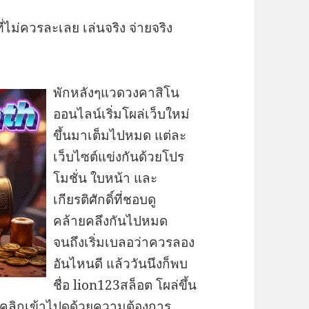
่ไม่ควรละเลย เล่นจริง จ่ายจริง
พักหลังๆแวดวงคาสิโน
ออนไลน์เริ่มโผล่เว็บใหม่
ขึ้นมาเต็มไปหมด แต่ละ
เว็บไซต์แข่งกันด้วยโปร
โมชั่น ใบหน้า และ
เกียรติศักดิ์ที่ชอบดู
คล้ายคลึงกันไปหมด
จนถึงเริ่มเบลอว่าควรลอง
อันไหนดี แล้ววันนึงก็พบ
ชื่อ lion123สล็อต โผล่ขึ้น
งคลิกเข้าไปดูด้วยความต้องการ