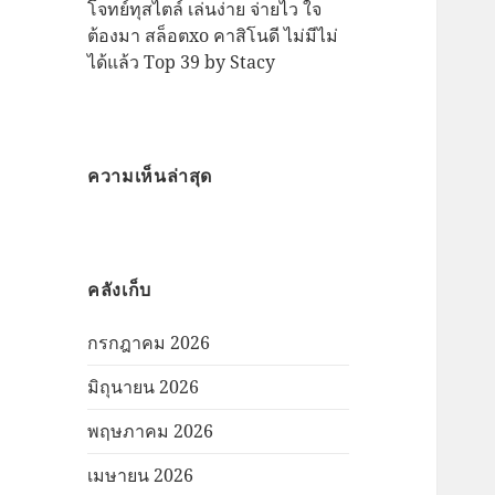
โจทย์ทุสไตล์ เล่นง่าย จ่ายไว ใจ
ต้องมา สล็อตxo คาสิโนดี ไม่มีไม่
ได้แล้ว Top 39 by Stacy
ความเห็นล่าสุด
คลังเก็บ
กรกฎาคม 2026
มิถุนายน 2026
พฤษภาคม 2026
เมษายน 2026