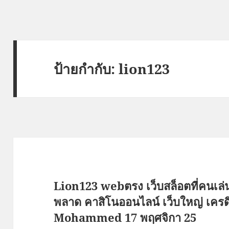
ป้ายกำกับ:
lion123
Lion123 webตรง เว็บสล็อตที่คนเล่นเ
พลาด คาสิโนออนไลน์ เว็บใหญ่ เครด
Mohammed 17 พฤศจิกา 25