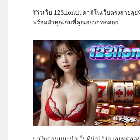
รีวิวเว็บ 123lionth คาสิโนเว็บตรงสายลุยที
พร้อมฝ่าทุกเกมที่คุณอยากทดลอง
มาในกลุ่มแนะนำเว็บที่น่าไว้ใจ เลยทดลอ