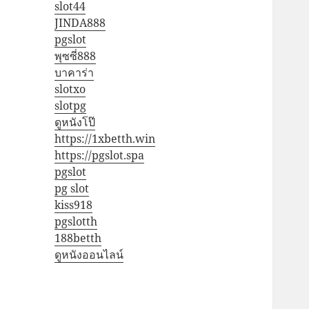
slot44
JINDA888
pgslot
พุซซี่888
บาคาร่า
slotxo
slotpg
ดูหนังโป๊
https://1xbetth.win
https://pgslot.spa
pgslot
pg slot
kiss918
pgslotth
188betth
ดูหนังออนไลน์