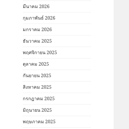
มีนาคม 2026
กุมภาพันธ์ 2026
มกราคม 2026
ธันวาคม 2025
พฤศจิกายน 2025
ตุลาคม 2025
กันยายน 2025
สิงหาคม 2025
กรกฎาคม 2025
มิถุนายน 2025
พฤษภาคม 2025