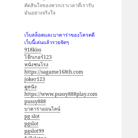
ตัดสินใจของพวกเราเวลาที่เรารับ
มันอย่างจริงใจ
เว็บสล็อตและบาคาร่าของโครตดี
เว็บนี้เล่นแล้วรวยจัดๆ
918kiss
โจ๊กเกอร์123
หนังชนโรง
https://sagame168th.com
joker123
ดูหนัง
https://www.pussy888play.com
pussy888
บาคาร่าออนไลน์
pg slot
pgslot
pgslot99