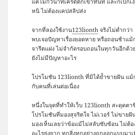
แค่ไม่กี่วินาทีเครดิตก็เข้าทันที และก็เบิก
หนิ ไม่ต้องแคปสลิปส่ง
จากที่ลองใช้งาน
123lionth
จริงไม่ต่ำกว่า
พบเจอปัญหาเรื่องยอดหาย หรือถอนช้าแม้กระ
จารีตแฝง ไม่จำกัดรอบถอนในทุกวันอีกด้วย ผู
ยังไม่มีปัญหาอะไร
โปรโมชัน 123lionth ที่มิได้ย้ำขายฝัน แม้
กับคนที่เล่นต่อเนื่อง
หนึ่งในจุดที่ทำให้เว็บ 123lionth สะดุดตา
โปรโมชันที่มองสุจริตใจ ไม่เวอร์ ไม่ขายฝั
มองเห็นเลยว่าข้อแม้ไม่สลับซับซ้อน ไม่ต้
อะไรยุ่งยาก ทุกสิ่งทุกอย่างถูกออกแบบมาเพื่