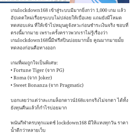
เกมlockdown168 เข้าสู่ระบบมีมากยิ่งกว่า 1,000 เกม แล้ว
อัปเดตใหม่เรื่อยๆแบบไม่ปล่อยให้เบื่อเลย แถมยังมีโหมด
ทดสอบเล่น ที่ให้เข้าไปหมุนดูจังหวะก่อนชำระเงินจริง ชอบที่
ตรงนี้มากมาย เพราะครั้งคราวพวกเราไม่รู้เรื่องว่า
เกมlockdown168นี้มีฟรีสปินบ่อยมากมั้ย คูณมากมายมั้ย
ทดลองก่อนคือทางออก
เกมที่ผมถูกใจเป็นพิเศษ:
• Fortune Tiger (จาก PG)
• Roma (จาก Joker)
• Sweet Bonanza (จาก Pragmatic)
บอกเลยว่าแต่ว่าละเกมล็อกดาวน์168แจกจริงไม่จกตา ได้ทั้ง
ยังทุนคืนแล้วก็กำไรบ่อยมาก
พนันกีฬาครบทุกแมตช์ lockdown168 มีให้แทงทุกวัน ราคา
น้ำดีกว่าหลายเว็บ