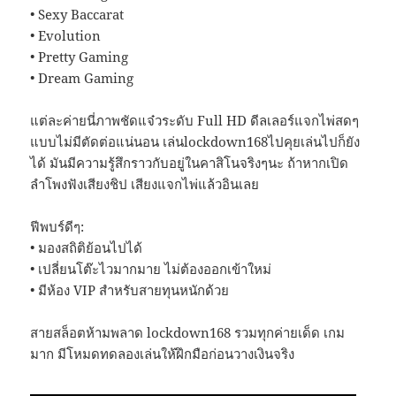
• Sexy Baccarat
• Evolution
• Pretty Gaming
• Dream Gaming
แต่ละค่ายนี่ภาพชัดแจ๋วระดับ Full HD ดีลเลอร์แจกไพ่สดๆ
แบบไม่มีตัดต่อแน่นอน เล่นlockdown168ไปคุยเล่นไปก็ยัง
ได้ มันมีความรู้สึกราวกับอยู่ในคาสิโนจริงๆนะ ถ้าหากเปิด
ลำโพงฟังเสียงชิป เสียงแจกไพ่แล้วอินเลย
ฟีพบร์ดีๆ:
• มองสถิติย้อนไปได้
• เปลี่ยนโต๊ะไวมากมาย ไม่ต้องออกเข้าใหม่
• มีห้อง VIP สำหรับสายทุนหนักด้วย
สายสล็อตห้ามพลาด lockdown168 รวมทุกค่ายเด็ด เกม
มาก มีโหมดทดลองเล่นให้ฝึกมือก่อนวางเงินจริง