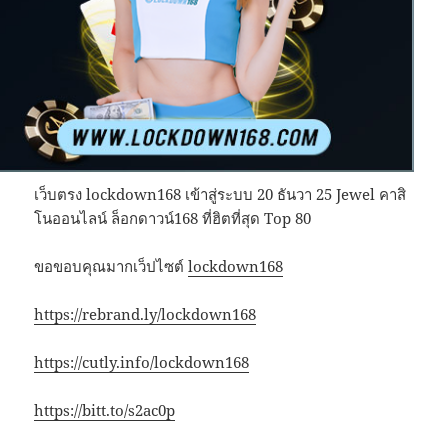
เว็บตรง lockdown168 เข้าสู่ระบบ 20 ธันวา 25 Jewel คาสิ
โนออนไลน์ ล็อกดาวน์168 ที่ฮิตที่สุด Top 80
ขอขอบคุณมากเว็ปไซต์
lockdown168
https://rebrand.ly/lockdown168
https://cutly.info/lockdown168
https://bitt.to/s2ac0p