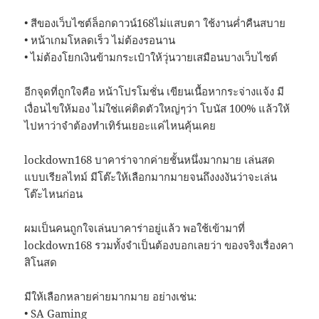
• สีของเว็บไซต์ล็อกดาวน์168ไม่แสบตา ใช้งานค่ำคืนสบาย
• หน้าเกมโหลดเร็ว ไม่ต้องรอนาน
• ไม่ต้องโยกเงินข้ามกระเป๋าให้วุ่นวายเสมือนบางเว็บไซต์
อีกจุดที่ถูกใจคือ หน้าโปรโมชั่น เขียนเนื้อหากระจ่างแจ้ง มี
เงื่อนไขให้มอง ไม่ใช่แค่ติดตัวใหญ่ๆว่า โบนัส 100% แล้วให้
ไปหาว่าจำต้องทำเทิร์นเยอะแค่ไหนคุ้นเคย
lockdown168 บาคาร่าจากค่ายชั้นหนึ่งมากมาย เล่นสด
แบบเรียลไทม์ มีโต๊ะให้เลือกมากมายจนถึงงงงันว่าจะเล่น
โต๊ะไหนก่อน
ผมเป็นคนถูกใจเล่นบาคาร่าอยู่แล้ว พอใช้เข้ามาที่
lockdown168 รวมทั้งจำเป็นต้องบอกเลยว่า ของจริงเรื่องคา
สิโนสด
มีให้เลือกหลายค่ายมากมาย อย่างเช่น:
• SA Gaming