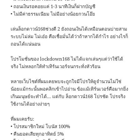
• ถอนเงินรอคอยแค่ 1-3 นาทีเงินก็ฝากบัญชี
• ไม่มีค่าธรรมเนียม ไม่มีอย่างน้อยกวนโอ๊ย
เล่นล็อกดาวน์168ช่วงตี 2 ยังถอนเงินได้เหมือนตอนบ่ายสาม
ระบบไม่ล่ม ไม่เอ๋อ คือเชื่อมั่นได้ว่าถ้าหากได้กำไร อย่างไรก็
ถอนได้แน่นอน
โปรโมชั่นของ lockdown168 ไม่ได้แจกเล่นๆแต่ว่าใช้ได้
จริง ไม่หลอกให้ทำเทิร์นเวอร์จนกระทั่งหัวร้อน
หลายเว็บไซต์ที่ผมเคยพบจะถูกใจมีโปรให้ดูจำนวนไม่ใช่
น้อยแม้กระนั้นพอคลิกเข้าไปอ่าน ข้อแม้เทิร์นเวอร์คือมากยิ่ง
เกินมนุษย์จะทำได้… แต่กับ ล็อกดาวน์168 โปรชัด โปรจริง
ใช้งานได้อย่างง่ายๆ
ที่ผมเคยรับ:
• โปรสมาชิกใหม่ โบนัส 100%
• คืนยอดเสียทุกอาทิตย์ 5%