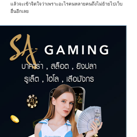
แล้วจะเข้าจิตใจว่าเพราะอะไรคนหลายคนถึงไม่ย้ายไปเว็บ
อื่นอีกเลย