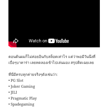
ตอนต้นผมก็ไม่ค่อยอินกับสล็อตเท่าไร แต่ว่าพอมีวันนึงที่
เบื่อๆบาคาร่า เลยทดลองเข้าไปเล่นมอง สรุปติดเฉยเลย
ที่นี่มีครบทุกค่ายจริงๆดังเช่นว่า:
• PG Slot
• Joker Gaming
• JILI
• Pragmatic Play
• Spadegaming