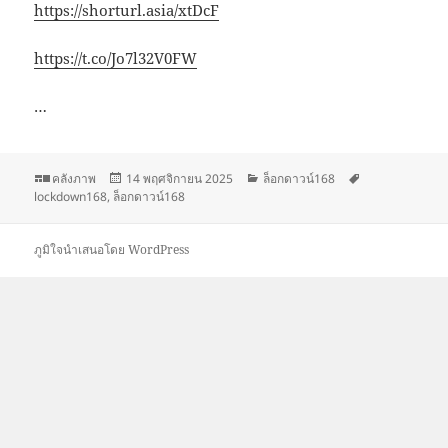
https://shorturl.asia/xtDcF
https://t.co/Jo7l32V0FW
…
รูป
เขียน
หมวด
ป้าย
คลังภาพ
14 พฤศจิกายน 2025
ล็อกดาวน์168
แบบ
เมื่อ
หมู่
กำกับ
lockdown168
,
ล็อกดาวน์168
เรื่อง
ภูมิใจนำเสนอโดย WordPress