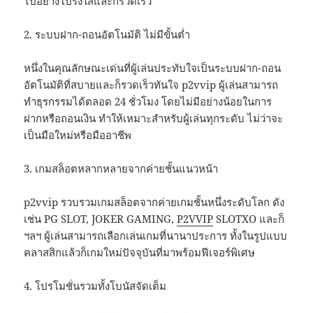
ไปอย่างโปร่งใสและก็รวดเร็ว
2. ระบบฝาก-ถอนอัตโนมัติ ไม่มีขั้นต่ำ
หนึ่งในคุณลักษณะเด่นที่ผู้เล่นประทับใจเป็นระบบฝาก-ถอน
อัตโนมัติที่สบายและก็รวดเร็วทันใจ p2vvip ผู้เล่นสามารถ
ทำธุรกรรมได้ตลอด 24 ชั่วโมง โดยไม่มีอย่างน้อยในการ
ฝากหรือถอนเงิน ทำให้เหมาะสำหรับผู้เล่นทุกระดับ ไม่ว่าจะ
เป็นมือใหม่หรือมืออาชีพ
3. เกมสล็อตหลากหลายจากค่ายชั้นแนวหน้า
p2vvip รวบรวมเกมสล็อตจากค่ายเกมชั้นหนึ่งระดับโลก ดัง
เช่น PG SLOT, JOKER GAMING,
P2VVIP
SLOTXO และก็
ฯลฯ ผู้เล่นสามารถเลือกเล่นเกมที่นานาประการ ทั้งในรูปแบบ
คลาสสิกแล้วก็เกมใหม่ปัจจุบันที่มาพร้อมฟีเจอร์พิเศษ
4. โปรโมชั่นรวมทั้งโบนัสจัดเต็ม