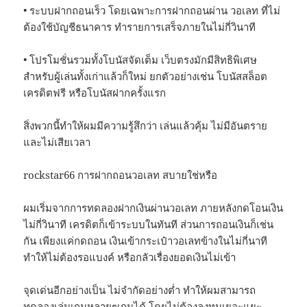
• ระบบฝากถอนเร็ว โดยเฉพาะการฝากถอนผ่าน วอเลท ที่ไม่
ต้องใช้บัญชีธนาคาร ทำรายการเสร็จภายในไม่กี่วินาที
• โปรโมชั่นรวมทั้งโบนัสจัดเต็ม เว็บตรงมักมีสิทธิพิเศษ
สำหรับผู้เล่นทั้งเก่าแล้วก็ใหม่ ยกตัวอย่างเช่น โบนัสสล็อต
เครดิตฟรี หรือโบนัสฝากครั้งแรก
สิ่งพวกนี้ทำให้ผมมีความรู้สึกว่า เล่นแล้วคุ้ม ไม่มีอันตราย
และไม่เสียเวลา
rockstar66 การฝากถอนวอเลท สบายใช่หรือ
ผมเริ่มจากการทดลองฝากเงินผ่านวอเลท ภายหลังกดโอนเงิน
ไม่กี่วินาที เครดิตก็เข้าระบบในทันที ส่วนการถอนเงินก็เช่น
กัน เพียงแค่กดถอน เงินเข้ากระเป๋าวอเลทข้างในไม่กี่นาที
ทำให้ไม่ต้องรอแบงค์ หรือกลัวเรื่องยอดเงินไม่เข้า
จุดเด่นอีกอย่างเป็น ไม่จำกัดอย่างต่ำ ทำให้ผมสามารถ
ทดลองเล่นเกมหลายๆเกมได้ โดยไม่ต้องลงทุนเยอะแยะ