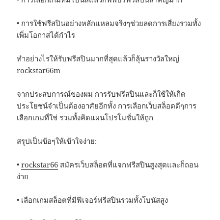
• การใช้ฟรีสปินอย่างหลักแหลมจริงๆช่วยลดการเสี่ยงรวมทั้ง
เพิ่มโอกาสได้กำไร
ทำอย่างไรให้รับฟรีสปินมากที่สุดแล้วก็ลุ้นรางวัลใหญ่
rockstar66m
จากประสบการณ์ของผม การรับฟรีสปินและก็ใช้ให้เกิด
ประโยชน์จำเป็นต้องอาศัยอีกทั้ง การเลือกเว็บสล็อตดีๆการ
เลือกเกมที่ใช่ รวมทั้งคิดแผนโปรโมชั่นให้ถูก
สรุปเป็นข้อๆให้เข้าใจง่าย:
•
rockstar66
สมัครเว็บสล็อตที่แจกฟรีสปินสูงสุดและก็ถอน
ง่าย
• เลือกเกมสล็อตที่มีฟีเจอร์ฟรีสปินรวมทั้งโบนัสสูง