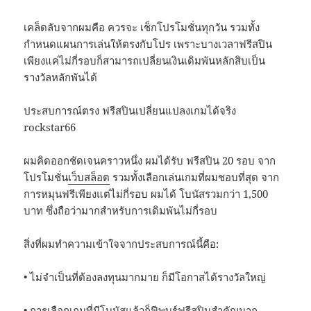
เคล็ดลับจากผมคือ ควรจะ เช็กโปรโมชั่นทุกวัน รวมทั้ง
กำหนดแผนการเล่นให้ตรงกับโปร เพราะบางเวลาฟรีสปิน
เพียงแค่ไม่กี่รอบก็สามารถเปลี่ยนเงินเดิมพันหลักสิบเป็น
รางวัลหลักพันได้
ประสบการณ์ตรง ฟรีสปินเปลี่ยนแปลงเกมได้จริง
rockstar66
ผมคิดออกชัดเจนคราวหนึ่ง ผมได้รับ ฟรีสปิน 20 รอบ จาก
โปรโมชั่น
เว็บสล็อต
รวมทั้งเลือกเล่นเกมที่ผมชอบที่สุด จาก
การหมุนฟรีเพียงแต่ไม่กี่รอบ ผมได้ โบนัสรวมกว่า 1,500
บาท ซึ่งถือว่ามากสำหรับการเดิมพันไม่กี่รอบ
สิ่งที่ผมทำความเข้าใจจากประสบการณ์นี้คือ:
• ไม่จำเป็นที่ต้องลงทุนมากมาย ก็มีโอกาสได้รางวัลใหญ่
• การเลือกเกมที่มีโบนัสแล้วก็ฟีพบร์ฟรีสปินสำคัญมาก