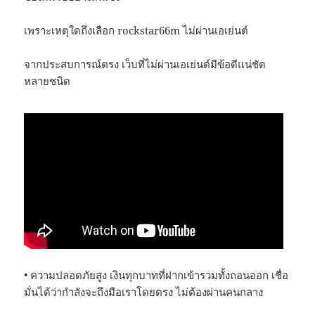
เพราะเหตุใดถึงเลือก rockstar66m ไม่ผ่านเอเย่นต์
จากประสบการณ์ตรง เว็บที่ไม่ผ่านเอเย่นต์มีข้อดีแน่ชัด
หลายชนิด
• ความปลอดภัยสูง เงินทุกบาทที่ฝากเข้ารวมทั้งถอนออก เชื่อ
มั่นได้ว่ากำลังจะถึงมือเราโดยตรง ไม่ต้องผ่านคนกลาง