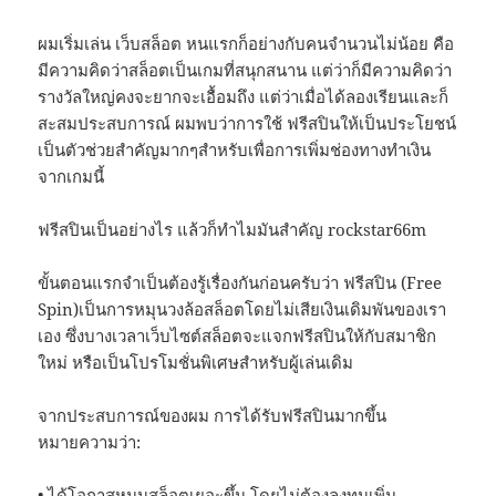
ผมเริ่มเล่น เว็บสล็อต หนแรกก็อย่างกับคนจำนวนไม่น้อย คือ
มีความคิดว่าสล็อตเป็นเกมที่สนุกสนาน แต่ว่าก็มีความคิดว่า
รางวัลใหญ่คงจะยากจะเอื้อมถึง แต่ว่าเมื่อได้ลองเรียนและก็
สะสมประสบการณ์ ผมพบว่าการใช้ ฟรีสปินให้เป็นประโยชน์
เป็นตัวช่วยสำคัญมากๆสำหรับเพื่อการเพิ่มช่องทางทำเงิน
จากเกมนี้
ฟรีสปินเป็นอย่างไร แล้วก็ทำไมมันสำคัญ rockstar66m
ขั้นตอนแรกจำเป็นต้องรู้เรื่องกันก่อนครับว่า ฟรีสปิน (Free
Spin)เป็นการหมุนวงล้อสล็อตโดยไม่เสียเงินเดิมพันของเรา
เอง ซึ่งบางเวลาเว็บไซต์สล็อตจะแจกฟรีสปินให้กับสมาชิก
ใหม่ หรือเป็นโปรโมชั่นพิเศษสำหรับผู้เล่นเดิม
จากประสบการณ์ของผม การได้รับฟรีสปินมากขึ้น
หมายความว่า:
• ได้โอกาสหมุนสล็อตเยอะขึ้น โดยไม่ต้องลงทุนเพิ่ม