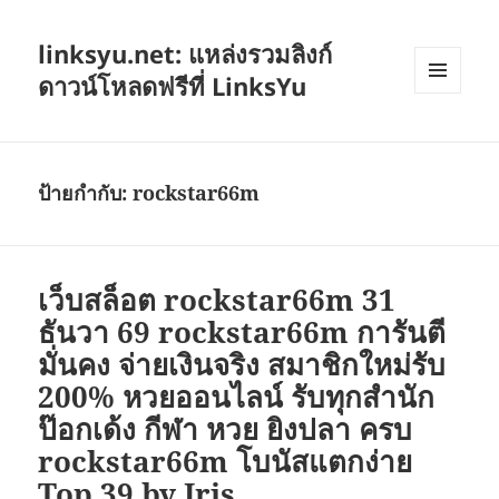
linksyu.net: แหล่งรวมลิงก์
ดาวน์โหลดฟรีที่ LinksYu
เมนู
และวิด
เจ็ต
ป้ายกำกับ:
rockstar66m
เว็บสล็อต rockstar66m 31
ธันวา 69 rockstar66m การันตี
มั่นคง จ่ายเงินจริง สมาชิกใหม่รับ
200% หวยออนไลน์ รับทุกสำนัก
ป๊อกเด้ง กีฬา หวย ยิงปลา ครบ
rockstar66m โบนัสแตกง่าย
Top 39 by Iris