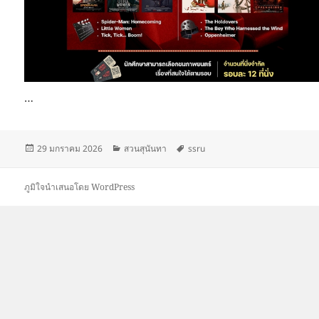
…
เขียน
หมวด
ป้าย
29 มกราคม 2026
สวนสุนันทา
ssru
เมื่อ
หมู่
กำกับ
ภูมิใจนำเสนอโดย WordPress