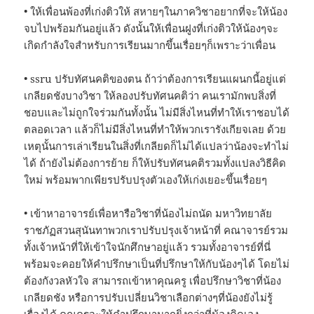
• ให้เพื่อนพ้องที่เก่งติวให้ สหายๆในภาควิชาอยากที่จะให้น้อง
จบไปพร้อมกันอยู่แล้ว ดังนั้นให้เพื่อนฝูงที่เก่งติวให้น้องๆจะ
เกิดกำลังใจสำหรับการเรียนมากขึ้นเรื่อยๆก็เพราะว่าเพื่อน
• ssru ปรับทัศนคติของตน ถ้าว่าต้องการเรียนแผนกนี้อยู่แต่
เกลียดชังบางวิชา ให้ลองปรับทัศนคติว่า คนเรามักพบสิ่งที่
ชอบและไม่ถูกใจร่วมกันทั้งนั้น ไม่มีสิ่งไหนที่ทำให้เราชอบได้
ตลอดเวลา แล้วก็ไม่มีสิ่งไหนที่ทำให้พวกเรารังเกียจเลย ด้วย
เหตุนั้นการเล่าเรียนในสิ่งที่เกลียดก็ไม่ได้แปลว่าน้องจะทำไม่
ได้ ถ้ายังไม่ต้องการย้าย ก็ให้ปรับทัศนคติรวมทั้งแปลงวิธีคิด
ใหม่ พร้อมพากเพียรปรับปรุงตัวเองให้เก่งเยอะขึ้นเรื่อยๆ
• เข้าหาอาจารย์เพื่อหารือวิชาที่น้องไม่ถนัด มหาวิทยาลัย
ราชภัฏสวนสุนันทาพวกเราปรับปรุงเจ้าหน้าที่ คณาจารย์รวม
ทั้งเจ้าหน้าที่ให้เข้าใจนักศึกษาอยู่แล้ว รวมทั้งอาจารย์ที่นี่
พร้อมจะคอยให้คำปรึกษาเป็นที่ปรึกษาให้กับน้องๆได้ โดยไม่
ต้องกังวลหัวใจ สามารถเข้าหาคุณครู เพื่อปรึกษาวิชาที่น้อง
เกลียดชัง หรือการปรับเปลี่ยนวิชาเลือกต่างๆที่น้องยังไม่รู้