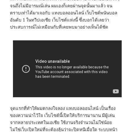
จนถึงไม่มีอารมณ์เล่น ผมเองก็เคยผ่านจุดนั้นมาแล้ว จน
ตราบเท่าได้มาเจอกับ แทงบอลออนไลน์ เว็บไซต์พนันบอล
อันดับ 1 ในทวีปเอเชีย เว็บไซต์แห่งนี้ ซึ่งบอกได้เลยว่า
ประสบการณ์ไม่เหมือนกับที่เคยพบมาอย่างเห็นได้ชัด
จุดแรกที่ทำให้ผมตกลงใจลอง แทงบอลออนไลน์ เป็นเรื่อง
ของความน่าไว้ใจ เว็บไซต์นี้เปิดให้บริการมานาน มีผู้เล่น
จากหลายประเทศในเอเชีย ใช้งานจริงจำนวนไม่ใช่น้อย
ไม่ใช่เว็บเปิดใหม่ที่จะต้องลุ้นว่าจะปิดหนีเมื่อใด ระบบหน้า