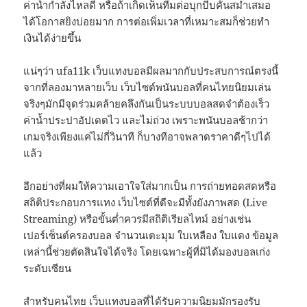
ค่าน้ำกำลังไหลดี หรือถ้าเกิดเห็นทีมต่อบุกบีบคั้นสม่ำเสมอ
ได้โอกาสยิงบ่อยมาก การต่อเพิ่มเวลาที่เหมาะสมก็ช่วยทำ
เงินได้ง่ายขึ้น
แน่ๆว่า ufa11k เว็บแทงบอลมีผลมากกับประสบการณ์ตรงนี้
จากที่ลองมาหลายเว็บ เว็บไซต์พนันบอลที่คนไทยนิยมเล่น
จริงๆมักมีจุดร่วมคล้ายคลึงกันเป็นระบบบอลสดจำต้องเร็ว
ค่าน้ำประปาอัปเดตไว และไม่ถ่วง เพราะพนันบอลช้ากว่า
เกมจริงเพียงแค่ไม่กี่วินาที ก็บางทีอาจพลาดราคาดีๆไปได้
แล้ว
อีกอย่างที่ผมให้ความเอาใจใส่มากเป็น การถ่ายทอดสดหรือ
สถิติประกอบการแทง เว็บไซต์ที่ดีจะมีทั้งยังภาพสด (Live
Streaming) หรือขั้นต่ำควรมีสถิติเรียลไทม์ อย่างเช่น
เปอร์เซ็นต์ครองบอล จำนวนเตะมุม ใบเหลือง ใบแดง ข้อมูล
เหล่านี้ช่วยตัดสินใจได้จริง โดยเฉพาะผู้ที่มิได้มองบอลเก่ง
ระดับเซียน
สำหรับคนไทย เว็บแทงบอลที่ได้รับความนิยมมักรองรับ