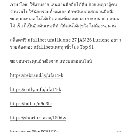
ภาษาไทย ใช้งานง่าย เล่นผ่านมือถือได้ลื่น ด้วยเหตุว่าผู้คน
จำนวนไม่ใช้น้อยรวมทั้งผมเอง มักพนันบอลสดผ่านมือถือ
ขณะมองบอล ไม่ได้เปิดคอมพ์ตลอดเวลา ระบบฝาก-ถอนออ
โต้ เร็ว ก็เป็นอีกต้นเหตุที่ทำให้เล่นได้สุขใจ ไม่ต้องรอนาน
สล็อตฟรี ufa11bet
ufa11k
.one 27 JAN 26 Lurlene อยาก
รวยต้องลอง ufa11betแตกทุกชั่วโมง Top 91
ขอขอบพระคุณอ้างอิงจาก
แทงบอลออนไลน์
https://rebrand.ly/ufa11-k
https://cutly.info/ufa11-k
https://bitt.to/n9o3lc
https://shorturl.asia/LS0dw
https://t.co/9kn50V5G0e